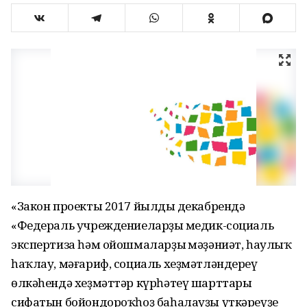
«Закон проекты 2017 йылдың декабрендә
«Федераль учреждениеларҙың медик-социаль
экспертиза һәм ойошмаларҙың мәҙәниәт, һаулыҡ
һаҡлау, мәғариф, социаль хеҙмәтләндереү
өлкәһендә хеҙмәттәр күрһәтеү шарттары
сифатын бойондороҡһоҙ баһалауҙы үткәреүҙе