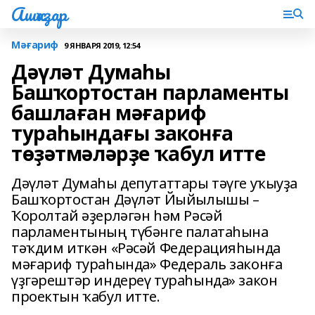
Ашҡаҙар
Мәғариф
9 ЯНВАРЯ 2019, 12:54
Дәүләт Думаһы
Башҡортостан парламенты
башлаған мәғариф
тураһындағы законға
төҙәтмәләрҙе ҡабул итте
Дәүләт Думаһы депутаттары тәүге уҡыуҙа
Башҡортостан Дәүләт Йыйылышы –
Ҡоролтай әҙерләгән һәм Рәсәй
парламентының түбәнге палатаһына
тәҡдим иткән «Рәсәй Федерацияһында
мәғариф тураһында» Федераль законға
үҙгәрештәр индереү тураһында» закон
проектын ҡабул итте.