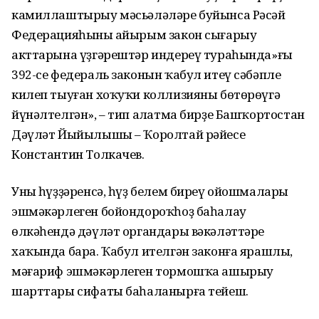
камиллаштырыу мәсьәләләре буйынса Рәсәй
Федерацияһының айырым закон сығарыу
акттарына үҙгәрештәр индереү тураһында»ғы
392-се федераль законын ҡабул итеү сәбәпле
килеп тыуған хоҡуҡи коллизияны бөтөрөүгә
йүнәлтелгән», – тип аңлатма бирҙе Башҡортостан
Дәүләт Йыйылышы – Ҡоролтай рәйесе
Константин Толкачев.
Уның һүҙҙәренсә, һүҙ белем биреү ойошмалары
эшмәкәрлеген бойондороҡһоҙ баһалау
өлкәһендә дәүләт органдары вәкәләттәре
хаҡында бара. Ҡабул ителгән законға ярашлы,
мәғариф эшмәкәрлеген тормошҡа ашырыу
шарттары сифаты баһаланырға тейеш.