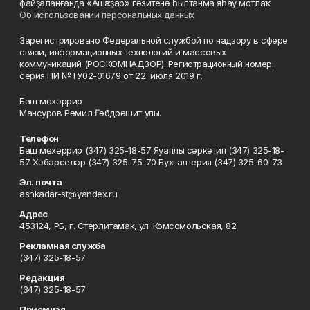
файҙаланғанда «Ашҡаҙар» гәзитенә һылтанма яһау мотлаҡ.
Об использовании персональных данных
Зарегистрировано Федеральной службой по надзору в сфере
связи, информационных технологий и массовых
коммуникаций (РОСКОМНАДЗОР). Регистрационный номер:
серия ПИ №ТУ02-01679 от 22 июля 2019 г.
Баш мөхәррир
Мансуров Рәмил Ғәбдрәшит улы.
Телефон
Баш мөхәррир (347) 325-18-57 Яуаплы сәркәтип (347) 325-18-
57 Хәбәрселәр (347) 325-75-70 Бухгалтерия (347) 325-60-73
Эл. почта
ashkadar-st@yandex.ru
Адрес
453124, РБ, г. Стерлитамак, ул. Комсомольская, 82
Рекламная служба
(347) 325-18-57
Редакция
(347) 325-18-57
Приемная