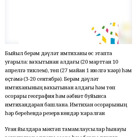
Быйыл берҙәм дәүләт имтиханы өс этапта
уҙғарыла: ваҡытынан алдағы (20 марттан 10
апрелгә тиклем), төп (27 майҙан 1 июлгә ҡәҙәр) һәм
өҫтәмә (3-20 сентябрҙә). Берҙәм дәүләт
имтиханының ваҡытынан алдағы һәм төп
осорҙары география һәм әҙәбиәт буйынса
имтихандарҙан башлана. Имтихан осорҙарының
һәр береһендә резерв көндәр ҡаралған
Уҙған йылдарҙа мәктәп тамамлаусылар һынауҙы