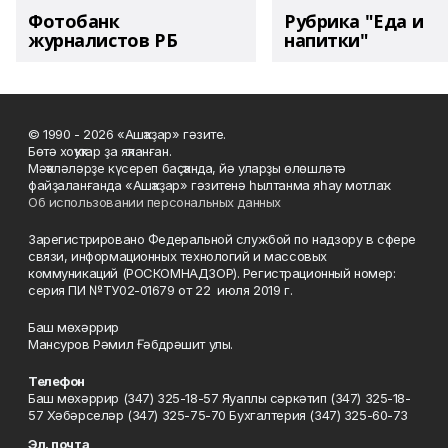
Фотобанк
Рубрика "Еда и
журналистов РБ
напитки"
© 1990 - 2026 «Ашҡаҙар» гәзите.
Бөтә хоҡуҡтар ҙа яҡланған.
Мәҡәләләрҙе күсереп баҫҡанда, йә уларҙы өлөшләтә
файҙаланғанда «Ашҡаҙар» гәзитенә һылтанма яһау мотлаҡ.
Об использовании персональных данных
Зарегистрировано Федеральной службой по надзору в сфере
связи, информационных технологий и массовых
коммуникаций (РОСКОМНАДЗОР). Регистрационный номер:
серия ПИ №ТУ02-01679 от 22 июля 2019 г.
Баш мөхәррир
Мансуров Рәмил Ғәбдрәшит улы.
Телефон
Баш мөхәррир (347) 325-18-57 Яуаплы сәркәтип (347) 325-18-
57 Хәбәрселәр (347) 325-75-70 Бухгалтерия (347) 325-60-73
Эл. почта