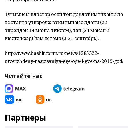
Туғыҙынсы кластар өсөн төп дәүләт имтиханы ла
өс этапта үткәрелә: ваҡытынан алдағы (22
апрелдән 14 майға тиклем), төп (24 майҙан 2
июлгә ҡәҙәр) һәм өҫтәмә (3-21 сентябрь).
http://www.bashinform.ru/news/1285322-
utverzhdeny-raspisaniya-ege-oge-i-gve-na-2019-god/
Читайте нас
Партнеры