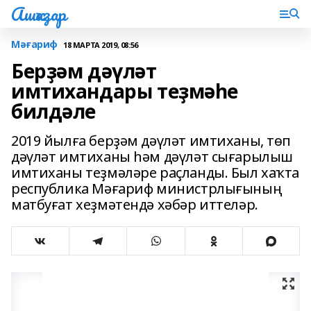
Ашҡаҙар
Мәғариф
18 МАРТА 2019, 08:56
Берҙәм дәүләт
имтихандары теҙмәһе
билдәле
2019 йылға берҙәм дәүләт имтиханы, төп
дәүләт имтиханы һәм дәүләт сығарылыш
имтиханы теҙмәләре раҫланды. Был хаҡта
республика Мәғариф министрлығының
матбуғат хеҙмәтендә хәбәр иттеләр.