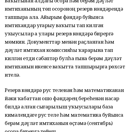
ваҡытынан алдағы осорҙа һәм берҙәм дәүләт
имтиханының төп осороноң резерв көндәрендә
тапшыра ала. Айырым фәндәр буйынса
имтихандар уҙғарыу ваҡыты тап килгән
уҡыусылар ҙа уларҙы резерв көндәрҙә бирергә
мөмкин. Документтар менән раҫланған һәм
дәүләт имтихан комиссияһы ҡарарына тап
килгән етди сәбәптәр булһа ғына берҙәм дәүләт
имтиханын икенсе ваҡытта тапшырырға рөхсәт
ителә.
Резерв көндәрҙә рус теленән һәм математиканан
йәки ҡабаттан ошо фәндәрҙең береһенән насар
билдә алған сығарылыш уҡыусылары база
кимәлендәге рус теле һәм математика буйынса
берҙәм дәүләт имтиханын өҫтәмә (сентябрь)
осорҙа бирергә тейеш.