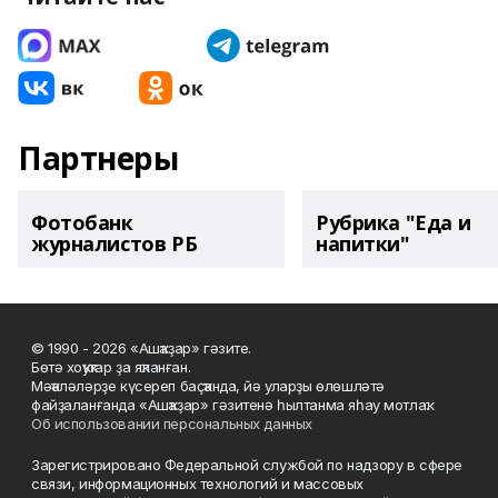
Партнеры
Фотобанк
Рубрика "Еда и
журналистов РБ
напитки"
© 1990 - 2026 «Ашҡаҙар» гәзите.
Бөтә хоҡуҡтар ҙа яҡланған.
Мәҡәләләрҙе күсереп баҫҡанда, йә уларҙы өлөшләтә
файҙаланғанда «Ашҡаҙар» гәзитенә һылтанма яһау мотлаҡ.
Об использовании персональных данных
Зарегистрировано Федеральной службой по надзору в сфере
связи, информационных технологий и массовых