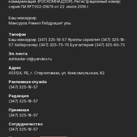
коммуникаций (РОСКОМНАДЗОР). Регистрационный номер:
серия ПИ №ТУ02-01679 от 22 июля 2019 г.
Баш мөхәррир
Мансуров Рәмил Ғәбдрәшит улы.
Телефон
Баш мөхәррир (347) 325-18-57 Яуаплы сәркәтип (347) 325-18-
57 Хәбәрселәр (347) 325-75-70 Бухгалтерия (347) 325-60-73
Эл. почта
ashkadar-st@yandex.ru
Адрес
453124, РБ, г. Стерлитамак, ул. Комсомольская, 82
Рекламная служба
(347) 325-18-57
Редакция
(347) 325-18-57
Приемная
(347) 325-18-57
Сотрудничество
(347) 325-18-57