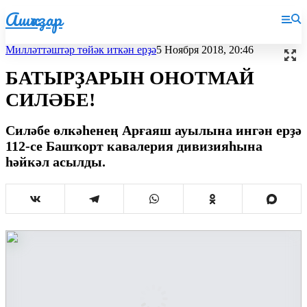
Ашҡаҙар
Милләттәштәр төйәк иткән ерҙә
5 Ноября 2018, 20:46
БАТЫРҘАРЫН ОНОТМАЙ
СИЛӘБЕ!
Силәбе өлкәһенең Арғаяш ауылына ингән ерҙә
112-се Башҡорт кавалерия дивизияһына
һәйкәл асылды.