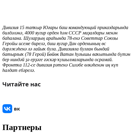
Дивизия 15 тапҡыр Юғары баш командующий приказдарында
билдәләнә, 4000 яугир орден һәм СССР миҙалдары менән
баһалана. Шуларҙың араһында 78-енә Советтар Союзы
Геройы исеме бирелә, биш яугир Дан орденының өс
дәрәжәһенә лә лайыҡ була. Дивизияла булған бындай
батырлыҡ (78 Герой) Бөйөк Ватан һуғышы ваҡытында бүтән
бер ниндәй ҙә ерҙәге ғәскәр ҡушылмаларында осрамай.
Фронтҡа 112-се дивизия рәтенә Силәбе өлкәһенән иң күп
һалдат ебәрелә.
Читайте нас
Партнеры