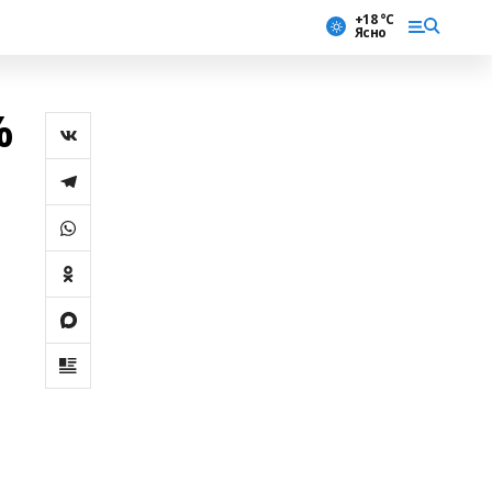
+18 °С
Ясно
%