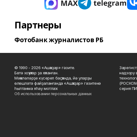
Партнеры
Фотобанк журналистов РБ
© 1990 - 2026 «Ашҡаҙар» гәзите.
Зарегист
Бөтә хоҡуҡтар ҙа яҡланған.
надзору 
Мәҡәләләрҙе күсереп баҫҡанда, йә уларҙы
технолог
өлөшләтә файҙаланғанда «Ашҡаҙар» гәзитенә
(РОСКОМ
һылтанма яһау мотлаҡ.
серия ПИ
Об использовании персональных данных