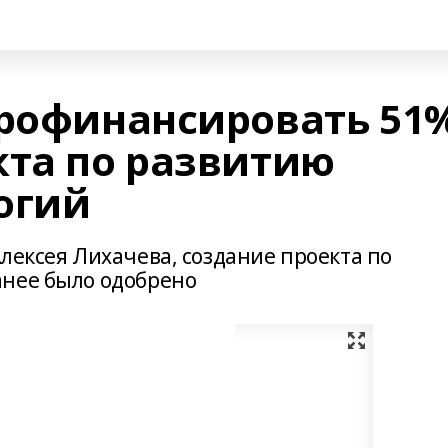
профинансировать 51
кта по развитию
огий
лексея Лихачева, создание проекта по
анее было одобрено