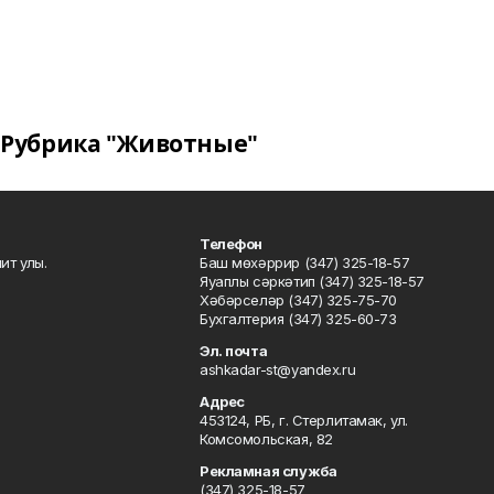
Рубрика "Животные"
Телефон
ит улы.
Баш мөхәррир (347) 325-18-57
Яуаплы сәркәтип (347) 325-18-57
Хәбәрселәр (347) 325-75-70
Бухгалтерия (347) 325-60-73
Эл. почта
ashkadar-st@yandex.ru
Адрес
453124, РБ, г. Стерлитамак, ул.
Комсомольская, 82
Рекламная служба
(347) 325-18-57