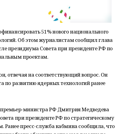
рофинансировать 51% нового национального
ологий. Об этом журналистам сообщил глава
сле президиума Совета при президенте РФ по
ональным проектам.
 он, отвечая на соответствующий вопрос. Он
та по развитию ядерных технологий ранее
м премьер-министра РФ Дмитрия Медведева
овета при президенте РФ по стратегическому
. Ранее пресс-служба кабмина сообщила, что