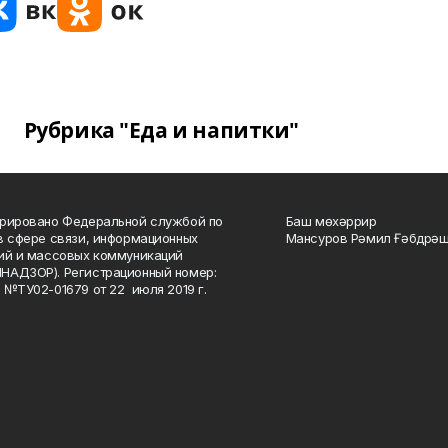
Рубрика "Еда и напитки"
рировано Федеральной службой по
Баш мөхәррир
в сфере связи, информационных
Мансуров Рәмил Ғәбдрәш
ий и массовых коммуникаций
НАДЗОР). Регистрационный номер:
 №ТУ02-01679 от 22 июля 2019 г.