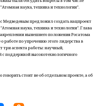
олжны были обсудить вопросы в том числе
"Атомная наука, техника и технологии".
че с Медведевым предложил создать нацпроект
"Атомная наука, техника и технологии". Глава
о закреплении нынешнего положения Росатома
о работе по упрочению этого лидерства в
ит три аспекта работы: научный,
й с поддержкой высокотехнологичного
о говорить стоит не об отдельном проекте, а об