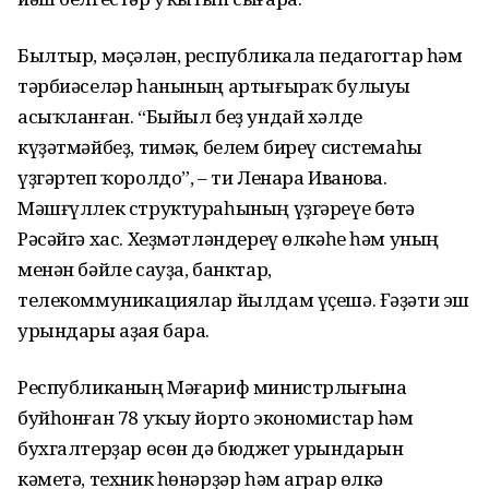
Былтыр, мәҫәлән, республикала педагогтар һәм
тәрбиәселәр һанының артығыраҡ булыуы
асыҡланған. “Быйыл беҙ ундай хәлде
күҙәтмәйбеҙ, тимәк, белем биреү системаһы
үҙгәртеп ҡоролдо”, – ти Ленара Иванова.
Мәшғүллек структураһының үҙгәреүе бөтә
Рәсәйгә хас. Хеҙмәтләндереү өлкәһе һәм уның
менән бәйле сауҙа, банктар,
телекоммуникациялар йылдам үҫешә. Ғәҙәти эш
урындары аҙая бара.
Республиканың Мәғариф министрлы­ғына
буйһонған 78 уҡыу йорто экономистар һәм
бухгалтерҙар өсөн дә бюджет урындарын
кәметә, техник һөнәрҙәр һәм аграр өлкә