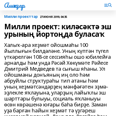
Ашҡаҙар
Милли проекттар
27 ИЮНЯ 2019, 04:35
Милли проект: киләсәктә эш
урының йортоңда буласаҡ
Халыҡ-ара хеҙмәт ойошмаһы 100
йыллығын билдәләне. Уның күптән түгел
үткәрелгән 108-се сессияһы ошо юбилейға
арналды һәм унда Рәсәй Хөкүмәте Рәйесе
Дмитрий Медведев та сығыш яһаны. Ул
ойошманы донъяның иң оло һәм
абруйлы структураһы тип атаны һәм
уның хеҙмәтсәндәрҙең мәнфәғәтен эҙмә-
эҙлекле яҡлауына, уларҙың лайыҡлы эш
шарттары булыуы, социаль яҡланыуы
өсөн көрәшенә юғары баһа бирҙе. Заман
уҙа барған һайын хеҙмәт тә үҙгәреш