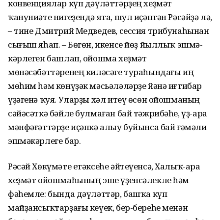
конвенциялар күп дәүләттәрҙең хеҙмәт
ҡануниәте нигеҙендә ята, шул иҫәптән Рәсәйҙә лә,
– тине Дмитрий Медведев, сессия трибунаһынан
сығыш яһап. – Бөгөн, икенсе йөҙ йыллыҡ эшмә­
кәрлеген башлап, ойошма хеҙмәт
мөнәсәбәттәренең киләсәге тураһындағы иң
мөһим һәм көнүҙәк мәсьәләләрҙе йәнә иғтибар
үҙәгенә ҡуя. Уларҙы хәл итеү өсөн ойошманың
сәйәсәткә бәйле булмаған бай тәжрибәһе, үҙ-ара
мәнфәғәттәрҙе иҫәпкә алыу буйынса бай ғәмәли
эшмәкәрлеге бар.
Рәсәй Хөкүмәте етәксеһе әйтеүенсә, Халыҡ-ара
хеҙмәт ойошмаһының эше үҙенсәлекле һәм
фәһемле: бында дәүләттәр, башҡа күп
майҙансыҡтарҙағы кеүек, бер-береһе менән