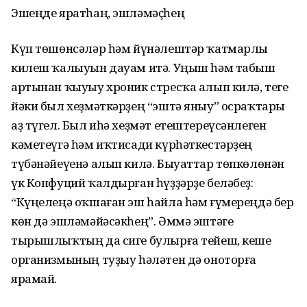
Эшеңде яратһаң, эшләмәҫһең
Күп төшөнсәләр һәм йүнәлештәр ҡат­марлы
килеш ҡалыуын дауам итә. Уңыш һәм табыш
артынан ҡыуыу хроник стрес­ҡа алып килә, теге
йәки был хеҙмәткәрҙең “эштә яныу” осраҡтары
аҙ түгел. Был иһә хеҙмәт етештереү­сәнлеген
кәметеүгә һәм иҡтисади күрһәткестәрҙең
түбәнә­йеүенә алып килә. Быуаттар төпкөлөнән
үк Конфуций ҡалдырған һүҙҙәрҙе белә­беҙ:
“Күңелеңә оҡшаған эш һайла һәм ғүмереңдә бер
көн дә эшләмәйәсәкһең”. Әммә эштәге
тырышлыҡтың да сиге булырға тейеш, кеше
организмының туҙыу һәләтен дә оноторға
ярамай.