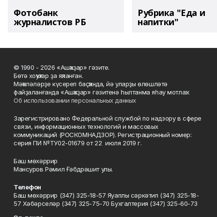
Фотобанк
Рубрика "Еда и
журналистов РБ
напитки"
© 1990 - 2026 «Ашҡаҙар» гәзите.
Бөтә хоҡуҡтар ҙа яҡланған.
Мәҡәләләрҙе күсереп баҫҡанда, йә уларҙы өлөшләтә
файҙаланғанда «Ашҡаҙар» гәзитенә һылтанма яһау мотлаҡ.
Об использовании персональных данных
Зарегистрировано Федеральной службой по надзору в сфере
связи, информационных технологий и массовых
коммуникаций (РОСКОМНАДЗОР). Регистрационный номер:
серия ПИ №ТУ02-01679 от 22 июля 2019 г.
Баш мөхәррир
Мансуров Рәмил Ғәбдрәшит улы.
Телефон
Баш мөхәррир (347) 325-18-57 Яуаплы сәркәтип (347) 325-18-
57 Хәбәрселәр (347) 325-75-70 Бухгалтерия (347) 325-60-73