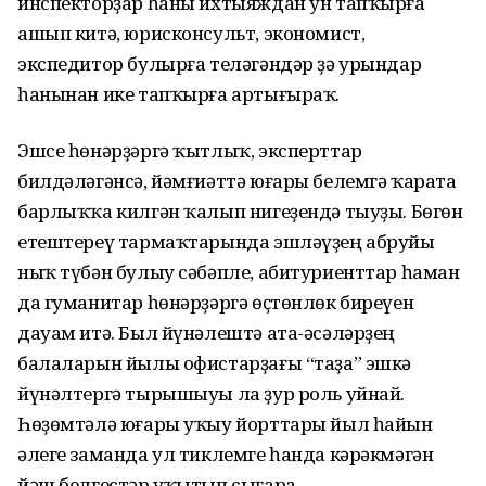
инспекторҙар һаны ихтыяждан ун тапҡырға
ашып китә, юрисконсульт, экономист,
экспедитор булырға теләгәндәр ҙә урындар
һанынан ике тапҡырға артығыраҡ.
Эшсе һөнәрҙәргә ҡытлыҡ, эксперттар
билдәләгәнсә, йәмғиәттә юғары белемгә ҡарата
барлыҡҡа килгән ҡалып нигеҙендә тыуҙы. Бөгөн
етештереү тармаҡтарында эшләүҙең абруйы
ныҡ түбән булыу сәбәпле, абитуриенттар һаман
да гуманитар һөнәрҙәргә өҫтөнлөк биреүен
дауам итә. Был йүнәлештә ата-әсәләрҙең
балаларын йылы офистарҙағы “таҙа” эшкә
йүнәлтергә тырышыуы ла ҙур роль уйнай.
Һөҙөмтәлә юғары уҡыу йорттары йыл һайын
әлеге заманда ул тиклемге һанда кәрәкмәгән
йәш белгестәр уҡытып сығара.