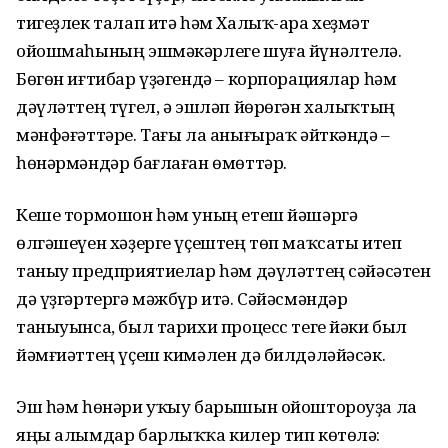
тигеҙлек талап итә һәм Ха­лыҡ-ара хеҙмәт
ойошмаһының эшмә­кәрлеге шуға йүнәлтелә.
Бөгөн иғтибар үҙәгендә – корпорациялар һәм
дәүләттең түгел, ә эшләп йөрөгән халыҡтың
мән­фәғәттәре. Тағы ла анығыраҡ әйткәндә –
һөнәрмәндәр бағлаған өмөттәр.
Кеше тормошон һәм уның етеш йә­шәргә
өлгәшеүен хәҙерге үҫештең төп маҡсаты итеп
таныу предприятиелар һәм дәүләттең сәйәсәтен
дә үҙгәртергә мәжбүр итә. Сәйәсмәндәр
таныуынса, был тарихи процесс теге йәки был
йәм­ғиәт­тең үҫеш кимәлен дә билдәләйәсәк.
Эш һәм һөнәри уҡыу барышын ойоштороуҙа ла
яңы алымдар барлыҡҡа килер тип көтөлә: