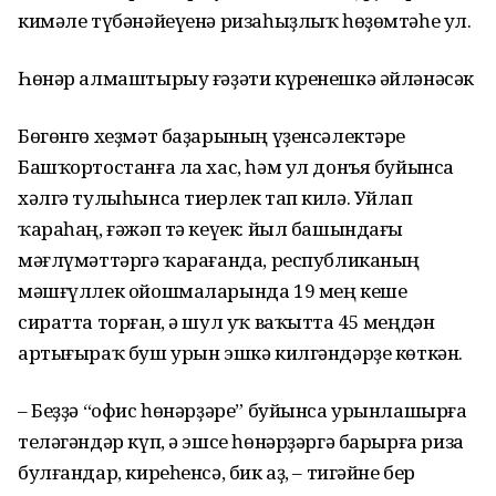
кимәле түбәнә­йеүенә ризаһыҙлыҡ һөҙөмтәһе ул.
Һөнәр алмаштырыу ғәҙәти күренешкә әйләнәсәк
Бөгөнгө хеҙмәт баҙарының үҙенсәлек­тәре
Башҡортостанға ла хас, һәм ул донъя буйынса
хәлгә тулыһынса тиерлек тап килә. Уйлап
ҡараһаң, ғәжәп тә кеүек: йыл башындағы
мәғлүмәттәргә ҡараған­да, республиканың
мәшғүллек ойошмаларында 19 мең кеше
сиратта торған, ә шул уҡ ваҡытта 45 меңдән
артығыраҡ буш урын эшкә килгәндәрҙе көткән.
– Беҙҙә “офис һөнәрҙәре” буйынса урынлашырға
теләгәндәр күп, ә эшсе һөнәрҙәргә барырға риза
булғандар, киреһенсә, бик аҙ, – тигәйне бер