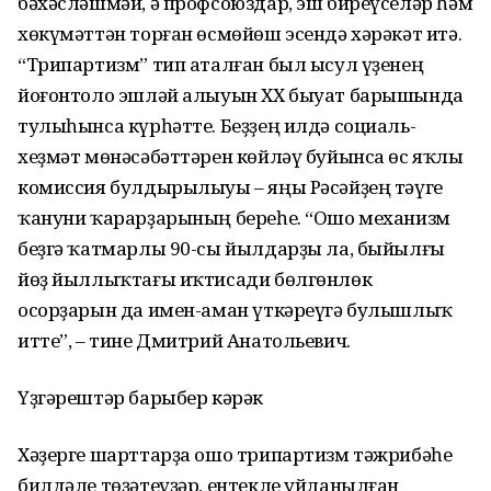
бәхәсләшмәй, ә профсоюздар, эш биреүселәр һәм
хөкүмәттән торған өсмөйөш эсендә хәрәкәт итә.
“Трипартизм” тип аталған был ысул үҙенең
йоғонтоло эшләй алыуын ХХ быуат барышында
тулыһынса күрһәтте. Беҙҙең илдә социаль-
хеҙмәт мөнәсәбәттәрен көйләү буйынса өс яҡлы
комиссия булдырылыуы – яңы Рәсәйҙең тәүге
ҡануни ҡарарҙарының береһе. “Ошо механизм
беҙгә ҡатмарлы 90-сы йылдарҙы ла, быйылғы
йөҙ йыллыҡтағы иҡтисади бөлгөнлөк
осорҙарын да имен-аман үткәреүгә булышлыҡ
итте”, – тине Дмитрий Анатольевич.
Үҙгәрештәр барыбер кәрәк
Хәҙерге шарттарҙа ошо трипартизм тәжрибәһе
билдәле төҙәтеүҙәр, ентекле уйланылған