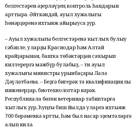
белгестәрен әҙерләүҙең контроль һандарын
арттыра. Әйткәндәй, ауыл хужалығы
һөнәрҙәренә ихтыяж айырыуса ҙур.
– Ауыл хужалығы белгестәренә ҡытлыҡ булыу
сәбәпле, уларҙы Краснодар һәм Алтай
крайҙарынан, башҡа төбәктәрҙән саҡырып
килтерергә мәжбүр булабыҙ, – ти ауыл
хужалығы министры урынбаҫары Ләлә
Дәүләтбаева. – Беҙгә бигерәк тә квалификациялы
инженерҙар, биотехнологтар кәрәк.
Республикала бөгөн ветеринар табиптарға
ҡытлыҡ ҙур, һуңғы биш йылда уларға ихтыяж
700 берәмеккә артты, һәм был насар эҙемтәләргә
алып килә.