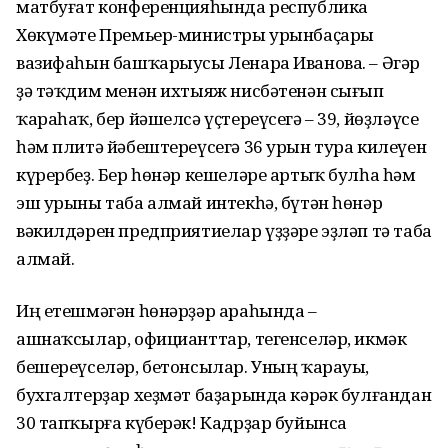
матбуғат конференцияһында республика
Хөкүмәте Премьер-министры урынбаҫары
вазифаһын башҡарыусы Ленара Иванова. – Әгәр
ҙә тәҡдим менән ихтыяж нисбәтенән сығып
ҡараһаҡ, бер йәшелсә үҫтереүсегә – 39, йөҙләүсе
һәм плитә йәбештереүсегә 36 урын тура килеүен
күрербеҙ. Бер һөнәр кешеләре артыҡ булһа һәм
эш урыны таба алмай интекһә, бүтән һөнәр
вәкилдәрен предприятиелар үҙҙәре эҙләп тә таба
алмай.
Иң етешмәгән һөнәрҙәр араһында –
ашнаҡсылар, официанттар, тегенселәр, икмәк
бешереүселәр, бетонсылар. Уның ҡарауы,
бухгалтерҙар хеҙмәт баҙарында кәрәк булғандан
30 тапҡырға күберәк! Кадрҙар буйынса