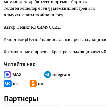
мөмкинлектәр биреүсе шартына, барлыҡ
теләгән кешеләр өсөн үҙ мөмкинлектәрен аса
алыу сығанағына әйләндереү.
Автор: Рәшит КӘЛИМУЛЛИН.
#ВладимирПутин#национальныепроекты#нацпро
#региональныепроекты#регпроекты#нацпроекты
Читайте нас
Партнеры