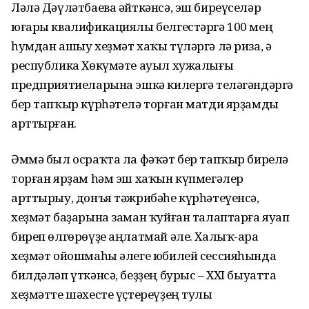
Ләлә Дәүләтбаева әйткәнсә, эш биреүселәр
юғары квалификациялы белгестәргә 100 мең
һумдан ашыу хеҙмәт хаҡы түләргә лә риза, ә
республика Хөкүмәте ауыл хужалығы
предприятиеларына эшкә килергә теләгәндәргә
бер тапҡыр күрһәтелә торған матди ярҙамды
арттырған.
Әммә был осраҡта ла фәҡәт бер тапҡыр бирелә
торған ярҙам һәм эш хаҡын күпмегәлер
арттырыу, донъя тәжрибәһе күрһәтеүенсә,
хеҙмәт баҙарына заман ҡуйған талаптарға яуап
биреп өлгөрөүҙе аңлатмай әле. Халыҡ-ара
хеҙмәт ойошмаһы әлеге юбилей сессияһында
билдәләп үткәнсә, беҙҙең бурыс – ХХI быуатта
хеҙмәтте шәхесте үҫтереүҙең тулы