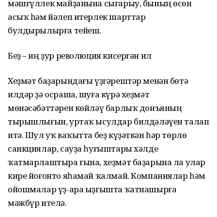
мәшғүллек майҙанына сығарыу, бының өсөн
асыҡ һәм йәлеп итерлек шарттар
булдырылырға тейеш.
Беҙ – иң ҙур революция кисергән ил
Хеҙмәт баҙарындағы үҙгәрештәр менән бөтә
илдәр ҙә осраша, шуға күрә хеҙмәт
мөнәсәбәттәрен көйләү барлыҡ донъяның
тырышлығын, уртаҡ ысулдар билдәләүен талап
итә. Шул уҡ ваҡытта беҙ күҙәткән һәр төрлө
санкциялар, сауҙа һуғыштары хәлде
ҡатмарлаштыра ғына, хеҙмәт баҙарына ла улар
кире йоғонто яһамай ҡалмай. Компаниялар һәм
ойошмалар үҙ-ара ыҙғышта ҡатнашырға
мәжбүр ителә.