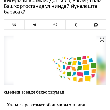
кисермәй ҡалмай. Донъяла, Рәсәйҙә һәм
Башҡортостанда ул ниндәй йүнәлештә
барасаҡ?
Өсмөйөш эсендә бәхәс тыумай
– Халыҡ-ара хеҙмәт ойошмаһы эшлә­гән