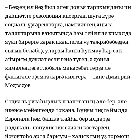
– Беҙҙең ил йөҙ йыл элек донъя та­ри­хындағы иң
дәһшәтле революция ки­сергән, шуға күрә
социаль үҙгәрештәргә, йәмғиәттең яңыса
талаптарына ваҡы­тында һәм тейешле кимәлдә
яуап бирер­гә кәрәк икәнлеген үҙ тәжрибәбеҙҙән
сығып беләбеҙ, уларҙы һанға һуҡмау һәр саҡ
айырым дәүләт өсөн генә түгел, ә донъя
кимәлендәге глобаль мөнәсәбәттәрҙә лә
фажиғәле эҙемтәләргә килтерә, – тине Дмитрий
Медведев.
Социаль ризаһыҙлыҡ плане­таның әле бер, әле
икенсе мөйөшөндә тоҡана. Һуңғы тиҫтә йылда
Европала һәм башҡа ҡайһы бер илдәрҙә
радикаль, популистик сәйәси көстәрҙең
йоғонтоһо арта барыуы – халыҡтың үҙ тормош