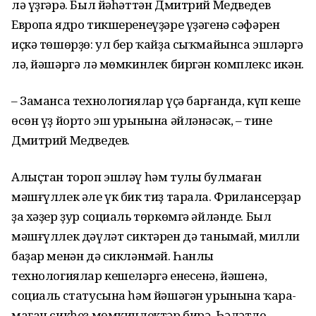
лә үҙгәрә. Был йәһәттән Дмитрий Медведев
Европа ядро тикшере­неүҙәре үҙәгенә сәфәрен
иҫкә төшөрҙө: ул бер ҡайҙа сыҡмайынса эшләргә
лә, йәшәргә лә мөмкинлек биргән комплекс икән.
– Заманса технологиялар үҫә бар­ған­да, күп кеше
өсөн үҙ йорто эш урынына әйләнәсәк, – тине
Дмитрий Медведев.
Алыҫтан тороп эшләү һәм тулы булмаған
мәшғүллек әле үк бик тиҙ тарала. Фрилансерҙар
ҙа хәҙер ҙур социаль төркөмгә әйләнде. Был
мәшғүллек дәүләт сиктәрен дә танымай, милли
баҙар менән дә сикләнмәй. Һанлы
технологиялар кешеләргә енесенә, йәшенә,
социаль статусына һәм йәшәгән урынына ҡара­
маған сикһеҙ мөмкинлектәр бирә. Һәләтле