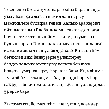
1) кешенең бөтә хеҙмәт карьераһы барышында
уҡыу һәм оҫталығын камиллаштырыу
мөмкинлеге булырға тейеш. Халыҡ-ара хеҙмәт
ойошмаһының Глобаль комиссияһы әҙерләгән
һәм әлеге сессияның йомғаҡлау документы
булып торған “Яҡшыраҡ киләсәк өсөн эшләргә”
исемле докладта шул билдәләнә. Ҡатнаш һәм
бөтөнләй яңы һөнәрҙәрҙе үҙләштереү,
белдеклелекте арттырыу кешегә бер нисә
һөнәри ғүмер кисереү форсаты бирә. Иң мөһиме
– ундай белгескә хеҙмәт баҙарында һорау һәр
саҡ ҙур, сөнки технологиялар күп эш урындарын
үҙгәртә бара;
2) хеҙмәттең йөкмәткеһе генә түгел, үлсәмдәре