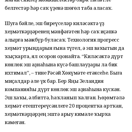
белгестәр һәр саҡ үҙенә шөғөл таба аласаҡ.
Шуға бәйле, эш биреүселәр киләсәктә үҙ
хеҙмәткәрҙәренең мәнфәғәтен һәр саҡ иҫәпкә
алырға мәжбүр буласаҡ. Технологик прогресс
хеҙмәт урындарын ғына түгел, ә эш ваҡытын да
ҡыҫҡарта, ял осорон оҙонайта. “Киләсәктә дүрт
көнлөк эш аҙнаһына күсә башлауҙары ла бик
ихтимал”, – тине Рәсәй Хөкүмәте етәксеһе. Быға
миҫалдар әле үк бар. Бер Яңы Зеландия
компанияһы дүрт көнлөк эш аҙнаһына күскән.
Эш хаҡы, әлбиттә, һаҡланып ҡалған. Һөҙөмтәлә
хеҙмәт етештереүсәнлеге 20 процентҡа артҡан,
хеҙмәткәрҙәрҙең эштә арыу кимәле ҡырҡа
кәмегән.