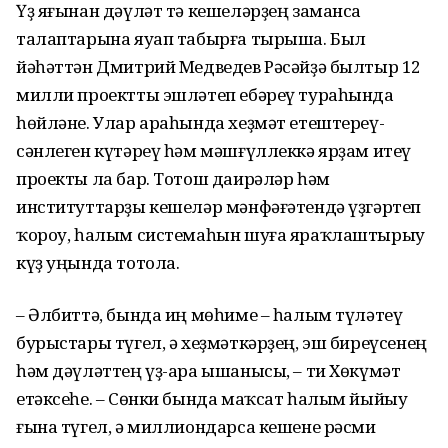
Үҙ яғынан дәүләт тә кешеләрҙең заманса
талаптарына яуап табырға тырыша. Был
йәһәттән Дмитрий Медведев Рәсәйҙә былтыр 12
милли проектты эш­ләтеп ебәреү тураһында
һөйләне. Улар араһында хеҙмәт етештереү­
сәнлеген күтәреү һәм мәшғүллеккә ярҙам итеү
проекты ла бар. Тотош даирәләр һәм
институттарҙы кешеләр мәнфәғәтендә үҙгәртеп
ҡороу, һалым системаһын шуға яраҡлаштырыу
күҙ уңында тотола.
– Әлбиттә, бында иң мөһиме – һалым түләтеү
бурыстары түгел, ә хеҙмәткәрҙең, эш биреүсенең
һәм дәүләттең үҙ-ара ышанысы, – ти Хөкүмәт
етәксеһе. – Сөнки бында маҡсат һалым йыйыу
ғына түгел, ә миллиондарса кешене рәсми