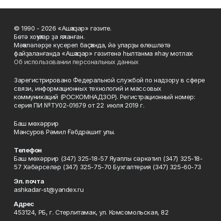
© 1990 - 2026 «Ашҡаҙар» гәзите.
Бөтә хоҡуҡтар ҙа яҡланған.
Мәҡәләләрҙе күсереп баҫҡанда, йә уларҙы өлөшләтә
файҙаланғанда «Ашҡаҙар» гәзитенә һылтанма яһау мотлаҡ.
Об использовании персональных данных
Зарегистрировано Федеральной службой по надзору в сфере
связи, информационных технологий и массовых
коммуникаций (РОСКОМНАДЗОР). Регистрационный номер:
серия ПИ №ТУ02-01679 от 22 июля 2019 г.
Баш мөхәррир
Мансуров Рәмил Ғәбдрәшит улы.
Телефон
Баш мөхәррир (347) 325-18-57 Яуаплы сәркәтип (347) 325-18-
57 Хәбәрселәр (347) 325-75-70 Бухгалтерия (347) 325-60-73
Эл. почта
ashkadar-st@yandex.ru
Адрес
453124, РБ, г. Стерлитамак, ул. Комсомольская, 82