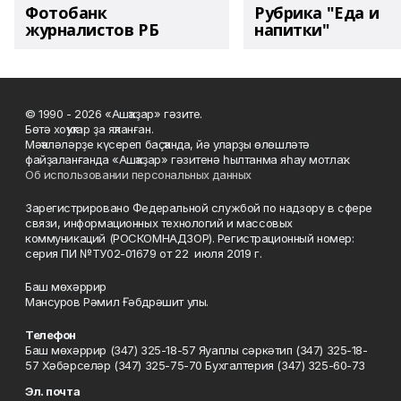
Фотобанк
Рубрика "Еда и
журналистов РБ
напитки"
© 1990 - 2026 «Ашҡаҙар» гәзите.
Бөтә хоҡуҡтар ҙа яҡланған.
Мәҡәләләрҙе күсереп баҫҡанда, йә уларҙы өлөшләтә
файҙаланғанда «Ашҡаҙар» гәзитенә һылтанма яһау мотлаҡ.
Об использовании персональных данных
Зарегистрировано Федеральной службой по надзору в сфере
связи, информационных технологий и массовых
коммуникаций (РОСКОМНАДЗОР). Регистрационный номер:
серия ПИ №ТУ02-01679 от 22 июля 2019 г.
Баш мөхәррир
Мансуров Рәмил Ғәбдрәшит улы.
Телефон
Баш мөхәррир (347) 325-18-57 Яуаплы сәркәтип (347) 325-18-
57 Хәбәрселәр (347) 325-75-70 Бухгалтерия (347) 325-60-73
Эл. почта