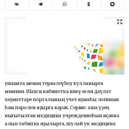
Ҡушымта менән теркәлеүһеҙ ҡулланырға
мөмкин. Шәхси кабинетҡа инеү өсөн дәүләт
хеҙмәттәре порталының учет яҙмаһы логинын
һәм паролен яҙырға кәрәк. Сервис аша үҙең
нығытылған медицина учреждениеһын иҫәпкә
алып табипҡа яҙылырға, шулай уҡ медицина