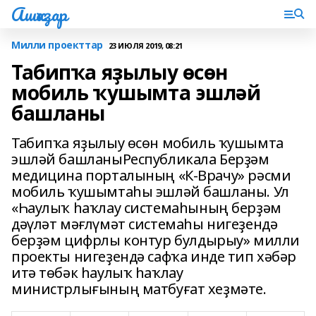
Ашҡаҙар
Милли проекттар
23 ИЮЛЯ 2019, 08:21
Табипҡа яҙылыу өсөн
мобиль ҡушымта эшләй
башланы
Табипҡа яҙылыу өсөн мобиль ҡушымта
эшләй башланыРеспубликала Берҙәм
медицина порталының «К-Врачу» рәсми
мобиль ҡушымтаһы эшләй башланы. Ул
«Һаулыҡ һаҡлау системаһының берҙәм
дәүләт мәғлүмәт системаһы нигеҙендә
берҙәм цифрлы контур булдырыу» милли
проекты нигеҙендә сафҡа инде тип хәбәр
итә төбәк һаулыҡ һаҡлау
министрлығының матбуғат хеҙмәте.