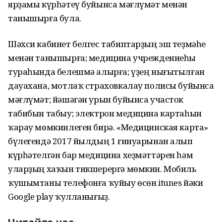
ярҙамы күрһәтеү буйынса мәғлүмәт менән
танышырға була.
Шәхси кабинет белгес табиптарҙың эш теҙмәһе
менән танышырға; медицина учреждениеһы
тураһында белешмә алырға; үҙең нығытылған
дауахана, мотлаҡ страховкалау полисы буйынса
мәғлүмәт; йәшәгән урын буйынса участок
табибын табыу; электрон медицина картаһын
ҡарау мөмкинлеген бирә. «Медицинская карта»
бүлегендә 2017 йылдың 1 ғинуарынан алып
күрһәтелгән бар медицина хеҙмәттәрен һәм
уларҙың хаҡын тикшерергә мөмкин. Мобиль
ҡушымтаны телефонға ҡуйыу өсөн itunes йәки
Google play ҡулланығыҙ .