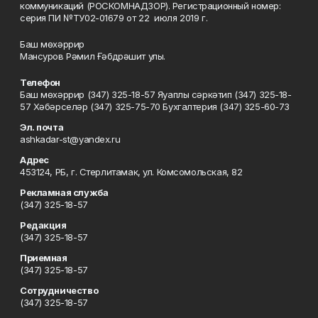
коммуникаций (РОСКОМНАДЗОР). Регистрационный номер:
серия ПИ №ТУ02-01679 от 22 июля 2019 г.
Баш мөхәррир
Мансуров Рәмил Ғәбдрәшит улы.
Телефон
Баш мөхәррир (347) 325-18-57 Яуаплы сәркәтип (347) 325-18-
57 Хәбәрселәр (347) 325-75-70 Бухгалтерия (347) 325-60-73
Эл. почта
ashkadar-st@yandex.ru
Адрес
453124, РБ, г. Стерлитамак, ул. Комсомольская, 82
Рекламная служба
(347) 325-18-57
Редакция
(347) 325-18-57
Приемная
(347) 325-18-57
Сотрудничество
(347) 325-18-57