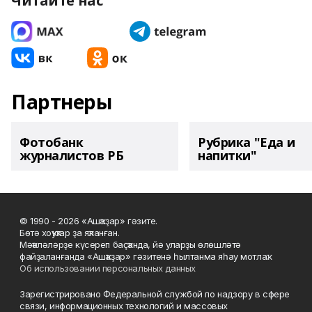
Читайте нас
Партнеры
Фотобанк
Рубрика "Еда и
журналистов РБ
напитки"
© 1990 - 2026 «Ашҡаҙар» гәзите.
Бөтә хоҡуҡтар ҙа яҡланған.
Мәҡәләләрҙе күсереп баҫҡанда, йә уларҙы өлөшләтә
файҙаланғанда «Ашҡаҙар» гәзитенә һылтанма яһау мотлаҡ.
Об использовании персональных данных
Зарегистрировано Федеральной службой по надзору в сфере
связи, информационных технологий и массовых