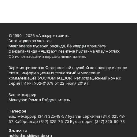
© 1990 - 2026 «Ашҡаҙар» гәзите.
Бөтә хоҡуҡтар ҙа яҡланған.
Мәҡәләләрҙе күсереп баҫҡанда, йә уларҙы өлөшләтә
файҙаланғанда «Ашҡаҙар» гәзитенә һылтанма яһау мотлаҡ.
Об использовании персональных данных
Зарегистрировано Федеральной службой по надзору в сфере
связи, информационных технологий и массовых
коммуникаций (РОСКОМНАДЗОР). Регистрационный номер:
серия ПИ №ТУ02-01679 от 22 июля 2019 г.
Баш мөхәррир
Мансуров Рәмил Ғәбдрәшит улы.
Телефон
Баш мөхәррир (347) 325-18-57 Яуаплы сәркәтип (347) 325-18-
57 Хәбәрселәр (347) 325-75-70 Бухгалтерия (347) 325-60-73
Эл. почта
ashkadar-st@yandex.ru