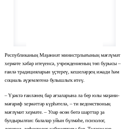
Республиканың Мәҙәниәт министрлығының мәғлүмәт
хеҙмәте хәбәр итеүенсә, учреждениеның төп бурысы –
ғаилә традицияларын үҫтереү, кешеләрҙең ижади һәм
социаль әүҙемлегенә булышлыҡ итеү.
–
Ү
ҙә
кт
ә
ғаилә
нең
бар ағзаларына ла бер юлы мәҙәни-
мәғариф хеҙмәттәр күрһәтелә, – ти ведомствоның
мәғлүмәт хеҙмәте. – Улар өсөн бөтә шарттар ҙа
булдырылған: балалар уйын бүлмәһе, психолог,
логопед, дефектолог кабинеттары бар. Теләгәндәр