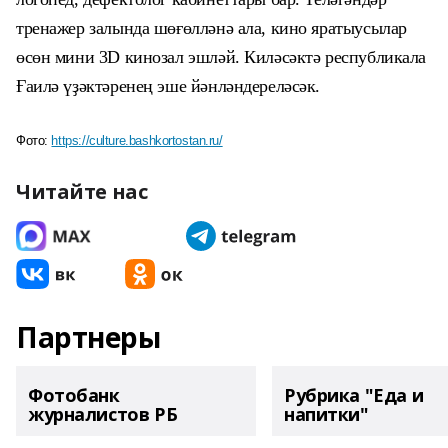
тренажер залында шөғөлләнә ала, кино яратыусылар
өсөн мини 3D кинозал
эшләй
. Киләсәктә республикала
Ғаилә үҙәктәренең эше йәнләндереләсәк.
Фото:
https://culture.bashkortostan.ru/
Читайте нас
Партнеры
Фотобанк
Рубрика "Еда и
журналистов РБ
напитки"