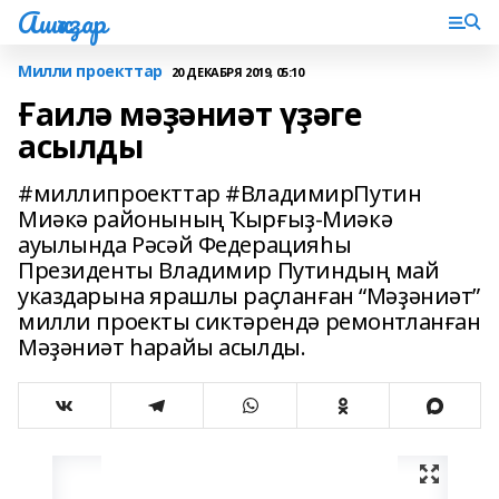
Ашҡаҙар
Милли проекттар
20 ДЕКАБРЯ 2019, 05:10
Ғаилә мәҙәниәт үҙәге
асылды
#миллипроекттар #ВладимирПутин
Миәкә районының Ҡырғыҙ-Миәкә
ауылында Рәсәй Федерацияһы
Президенты Владимир Путиндың май
указдарына ярашлы раҫланған “Мәҙәниәт”
милли проекты сиктәрендә ремонтланған
Мәҙәниәт һарайы асылды.