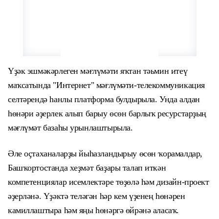
Үҙәк эшмәкәрлеген мәғлүмәти яҡтан тәьмин итеү
маҡсатында "Интернет" мәғлүмәти-телекоммуникация
селтәрендә һанлы платформа булдырыла. Унда алдан
һөнәри әҙерлек алып барыу өсөн барлыҡ ресурстарҙың
мәғлүмәт базаһы урынлаштырыла.
Әле оҫтаханаларҙы йыһазландырыу өсөн ҡорамалдар,
Башҡортостанда хеҙмәт баҙары талап иткән
компетенциялар исемлектәре төҙөлә һәм дизайн-проект
әҙерләнә.
Үҙәктә теләгән һәр кем үҙенең һөнәрен
камиллаштыра һәм яңы һөнәргә өйрәнә аласаҡ.