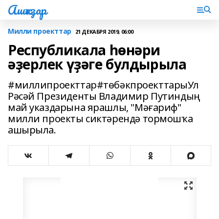
Ашҡаҙар
Милли проекттар
21 ДЕКАБРЯ 2019, 06:00
Республикала һөнәри
әҙерлек үҙәге булдырыла
#миллипроекттар#төбәкпроекттарыУл
Рәсәй Президенты Владимир Путиндың
май указдарына ярашлы, "Мәғариф"
милли проекты сиктәрендә тормошҡа
ашырыла.