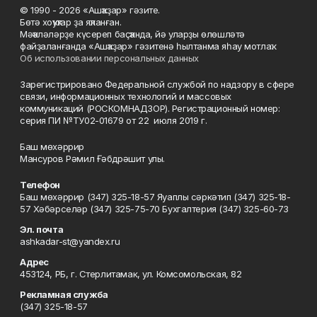
© 1990 - 2026 «Ашҡаҙар» гәзите.
Бөтә хоҡуҡтар ҙа яҡланған.
Мәҡәләләрҙе күсереп баҫҡанда, йә уларҙы өлөшләтә
файҙаланғанда «Ашҡаҙар» гәзитенә һылтанма яһау мотлаҡ.
Об использовании персональных данных
Зарегистрировано Федеральной службой по надзору в сфере
связи, информационных технологий и массовых
коммуникаций (РОСКОМНАДЗОР). Регистрационный номер:
серия ПИ №ТУ02-01679 от 22 июля 2019 г.
Баш мөхәррир
Мансуров Рәмил Ғәбдрәшит улы.
Телефон
Баш мөхәррир (347) 325-18-57 Яуаплы сәркәтип (347) 325-18-
57 Хәбәрселәр (347) 325-75-70 Бухгалтерия (347) 325-60-73
Эл. почта
ashkadar-st@yandex.ru
Адрес
453124, РБ, г. Стерлитамак, ул. Комсомольская, 82
Рекламная служба
(347) 325-18-57