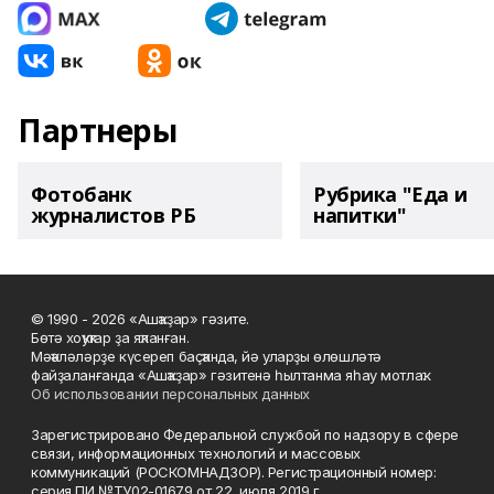
Партнеры
Фотобанк
Рубрика "Еда и
журналистов РБ
напитки"
© 1990 - 2026 «Ашҡаҙар» гәзите.
Бөтә хоҡуҡтар ҙа яҡланған.
Мәҡәләләрҙе күсереп баҫҡанда, йә уларҙы өлөшләтә
файҙаланғанда «Ашҡаҙар» гәзитенә һылтанма яһау мотлаҡ.
Об использовании персональных данных
Зарегистрировано Федеральной службой по надзору в сфере
связи, информационных технологий и массовых
коммуникаций (РОСКОМНАДЗОР). Регистрационный номер:
серия ПИ №ТУ02-01679 от 22 июля 2019 г.