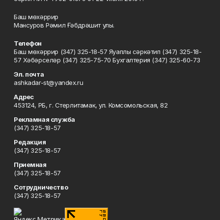
Баш мөхәррир
Мансуров Рәмил Ғәбдрәшит улы.
Телефон
Баш мөхәррир (347) 325-18-57 Яуаплы сәркәтип (347) 325-18-
57 Хәбәрселәр (347) 325-75-70 Бухгалтерия (347) 325-60-73
Эл. почта
ashkadar-st@yandex.ru
Адрес
453124, РБ, г. Стерлитамак, ул. Комсомольская, 82
Рекламная служба
(347) 325-18-57
Редакция
(347) 325-18-57
Приемная
(347) 325-18-57
Сотрудничество
(347) 325-18-57