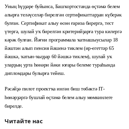
Уның һүҙҙәре буйынса, Башҡортостанда өҫтәмә белем
алырға теләүселәр бирелгән сертификаттарҙ
а
н күберәк
булған. Сертификат алыу өсөн ғариза бирергә, тест
үтергә, шулай уҡ бирелгән критерийҙарға тура килергә
кәрәк булғ
а
н.
Йәғни программала ҡатнашыусы
лар
18
йәштән алып пенсия йәшенә тиклем (ир-егеттәр 65
йәшкә, ҡатын-ҡыҙҙар 60 йәшкә тиклем), шулай уҡ
у
ларҙың
урта һөнәри йәки юғары белеме тураһында
диплом
дар
ы булырға тейеш.
Рәсәйҙә пилот проектҡа ингән биш төбәктә IТ-
һөнәрҙәргә бушлай өҫтәмә белем алыу мөмкинлеге
бирелде.
Читайте нас