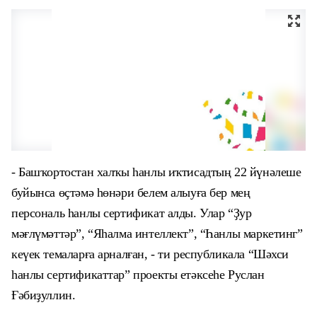
- Башҡортостан халҡы һанлы иҡтисадтың
22 йүнәлеше
буйынса өҫтәмә һөнәри белем алыуға бер мең
персональ һанлы сертификат алды. Улар “Ҙур
мәғлүмәттәр”, “Яһалма интеллект”, “Һанлы маркетинг”
кеүек темаларға арналған, - ти республикала “Шәхси
һанлы сертификаттар” проекты етәксеһе Руслан
Ғәбиҙуллин.