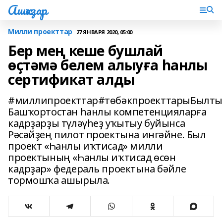
Ашҡаҙар
Милли проекттар
27 ЯНВАРЯ 2020, 05:00
Бер мең кеше бушлай
өҫтәмә белем алыуға һанлы
сертификат алды
#миллипроекттар#төбәкпроекттарыБылт
Башҡортостан һанлы компетенцияларға
кадрҙарҙы түләүһеҙ уҡытыу буйынса
Рәсәйҙең пилот проектына ингәйне. Был
проект «Һанлы иҡтисад» милли
проектының «Һанлы иҡтисад өсөн
кадрҙар» федераль проектына бәйле
тормошҡа ашырыла.