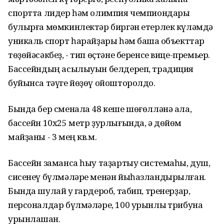
спортта лидер һәм олимпия чемпиондары
булырға мөмкинлектәр биргән етерлек күләмдә
уникаль спорт һарайҙары һәм башҡа объекттар
төҙөйәсәкбеҙ, - тип өҫтәне беренсе вице-премьер.
Бассейндың асылыуын белдереп, традиция
буйынса тәүге йөҙөү ойошторолдо.
Бында бер сменала 48 кеше шөғөлләнә ала,
бассейн 10х25 метр ҙурлығында, ә дөйөм
майҙаны - 3 мең кв.м.
Бассейн заманса һыу таҙартыу системаһы, душ,
сисенеү бүлмәләре менән йыһазландырылған.
Бында шулай уҡ гардероб, табип, тренерҙар,
персоналдар бүлмәләре, 100 урынлыҡ трибуна
урынлашҡан.