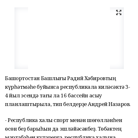
Башҡортостан Башлығы Радий Хәбировтың
күрһәтмәһе буйынса республикала киләсәктә 3-
4 йыл эсендә тағы ла 16 бассейн асыу
планлаштырыла, тип белдерҙе Андрей Назаров.
- Республика халҡы спорт менән шөғөлләнһен
өсөн беҙ барыһын да эшләйәсәкбеҙ. Төбәктең
мәртәбәһен күтәрергә, республика халҡына