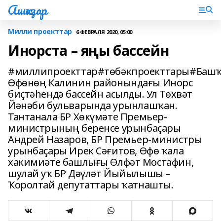
Ашҡаҙар
Милли проекттар
6 ФЕВРАЛЯ 2020, 05:00
Инорста – яңы бассейн
#миллипроекттар#төбәкпроекттары#Башҡ
Өфөнөң Калинин районындағы Инорс
биҫтәһендә бассейн асылды. Ул Төхвәт
Йәнәби бульварында урынлашҡан.
Тантанала БР Хөкүмәте Премьер-
министрының беренсе урынбаҫары
Андрей Назаров, БР Премьер-министры
урынбаҫары Ирек Сәғитов, Өфө ҡала
хакимиәте башлығы Өлфәт Мостафин,
шулай уҡ БР Дәүләт Йыйылышы –
Ҡоролтай депутаттары ҡатнашты.