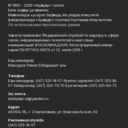
© 1990 - 2026 «Ашҡаҙар» гәзите.
Бөтә хоҡуҡтар ҙа яҡланған.
Мәҡәләләрҙе күсереп баҫҡанда, йә уларҙы өлөшләтә
файҙаланғанда «Ашҡаҙар» гәзитенә һылтанма яһау мотлаҡ.
Об использовании персональных данных
Зарегистрировано Федеральной службой по надзору в сфере
связи, информационных технологий и массовых
коммуникаций (РОСКОМНАДЗОР). Регистрационный номер:
серия ПИ №ТУ02-01679 от 22 июля 2019 г.
Баш мөхәррир
Мансуров Рәмил Ғәбдрәшит улы.
Телефон
Баш мөхәррир (347) 325-18-57 Яуаплы сәркәтип (347) 325-18-
57 Хәбәрселәр (347) 325-75-70 Бухгалтерия (347) 325-60-73
Эл. почта
ashkadar-st@yandex.ru
Адрес
453124, РБ, г. Стерлитамак, ул. Комсомольская, 82
Рекламная служба
(347) 325-18-57