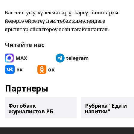
Бассейн уҡыу-күнекмәләр үткәреү, балаларҙы
йөҙөргә өйрәтеү һәм төбәк кимәлендәге
ярыштар ойоштороу өсөн тәғәйенләнгән.
Читайте нас
Партнеры
Фотобанк
Рубрика "Еда и
журналистов РБ
напитки"