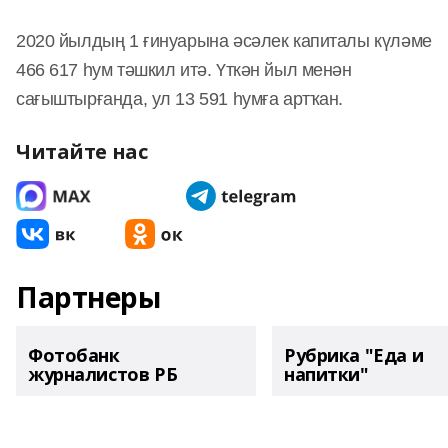
2020 йылдың 1 ғинуарына әсәлек капиталы күләме
466 617 һум тәшкил итә. Үткән йыл менән
сағыштырғанда, ул 13 591 һумға артҡан.
Читайте нас
Партнеры
Фотобанк
Рубрика "Еда и
журналистов РБ
напитки"