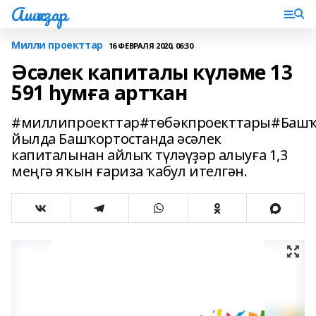
Ашҡаҙар
Милли проекттар
16 ФЕВРАЛЯ 2020, 06:30
Әсәлек капиталы күләме 13
591 һумға артҡан
#миллипроекттар#төбәкпроекттары#Башҡ
йылда Башҡортостанда әсәлек
капиталынан айлыҡ түләүҙәр алыуға 1,3
меңгә яҡын ғариза ҡабул ителгән.