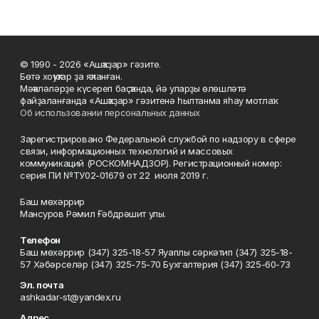
© 1990 - 2026 «Ашҡаҙар» гәзите.
Бөтә хоҡуҡтар ҙа яҡланған.
Мәҡәләләрҙе күсереп баҫҡанда, йә уларҙы өлөшләтә
файҙаланғанда «Ашҡаҙар» гәзитенә һылтанма яһау мотлаҡ.
Об использовании персональных данных
Зарегистрировано Федеральной службой по надзору в сфере
связи, информационных технологий и массовых
коммуникаций (РОСКОМНАДЗОР). Регистрационный номер:
серия ПИ №ТУ02-01679 от 22 июля 2019 г.
Баш мөхәррир
Мансуров Рәмил Ғәбдрәшит улы.
Телефон
Баш мөхәррир (347) 325-18-57 Яуаплы сәркәтип (347) 325-18-
57 Хәбәрселәр (347) 325-75-70 Бухгалтерия (347) 325-60-73
Эл. почта
ashkadar-st@yandex.ru
Адрес