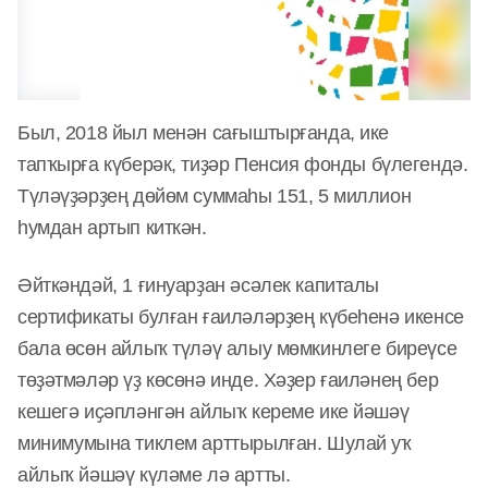
Был, 2018 йыл менән сағыштырғанда, ике
тапҡырға
к
үберәк, тиҙ
ә
р Пенсия фонды бүлегендә.
Түләүҙәрҙең дөйөм суммаһы 151, 5 миллион
һумдан артып киткән.
Әйткәндәй, 1 ғинуарҙан әсәлек кап
и
талы
сертификаты булған ғаиләләрҙең күбеһенә икенсе
бала өсөн айлыҡ түләү алыу мөмкинлеге биреүсе
төҙәтмәләр үҙ көсөнә инде. Хәҙер ғаиләнең бер
кешегә иҫәпләнгән айлыҡ кереме ике йәшәү
м
и
ни
мумына тиклем арттырылған. Шулай уҡ
айлыҡ йәшәү күләме лә артты.