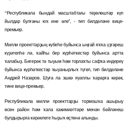
“
Республикала бындай масштабтағы төҙөлөштәр күп
йылдар булған
ы
юҡ ине әле”, - ти
п билдәләне
вице-
премьер.
Милли проекттарҙың күбеһе буйынса ыңғай яҡҡа үҙгәреш
күҙәтелһә лә, ҡайһы бер күрһәткестәр буйынса артта
ҡалабыҙ. Бигерәк тә тыуым һәм торлаҡты сафҡа индереү
буйынса күрһәткестәр ҡыуанырлыҡ түгел, тип билдәләне
Андрей Назаров.
Шуға ла эшкә яуаплы ҡарарға кәрәк,
тине вице-премьер.
Р
еспубликала милли проекттарҙы тормошҡа ашырыу
өсөн район һәм ҡала хакимиәттәре менән бәйләнеш
булдырырға кәрәклеге һыҙыҡ өҫтөнә алынды.