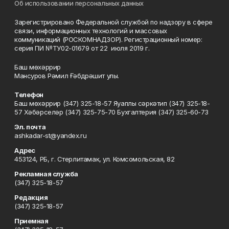
Об использовании персональных данных
Зарегистрировано Федеральной службой по надзору в сфере
связи, информационных технологий и массовых
коммуникаций (РОСКОМНАДЗОР). Регистрационный номер:
серия ПИ №ТУ02-01679 от 22 июля 2019 г.
Баш мөхәррир
Мансуров Рәмил Ғәбдрәшит улы.
Телефон
Баш мөхәррир (347) 325-18-57 Яуаплы сәркәтип (347) 325-18-
57 Хәбәрселәр (347) 325-75-70 Бухгалтерия (347) 325-60-73
Эл. почта
ashkadar-st@yandex.ru
Адрес
453124, РБ, г. Стерлитамак, ул. Комсомольская, 82
Рекламная служба
(347) 325-18-57
Редакция
(347) 325-18-57
Приемная