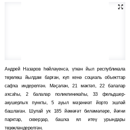
Андрей Назаров
һөйләүенс
ә
,
үткән йыл
республика
ла
төҙөлөш йылдам барған, күп кенә социаль объекттар
сафҡа индерелгән. Мәҫәлән, 21 мәктәп, 22 балалар
аҡсаһы, 2 балалар поликлиникаһы, 33 фельдшер-
акушерлыҡ пункты, 5 ауыл мәҙәниәт йорто эшләй
башлаған. Шулай уҡ 185 йәмәғәт биләмәл
ә
р
е
, йәғни
парктар, скверҙар, башҡа ял итеү урындары
төҙөкләндерелгән.