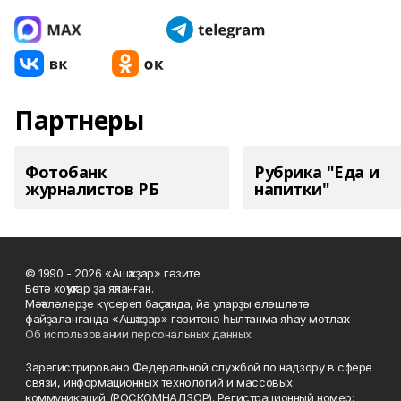
Партнеры
Фотобанк
Рубрика "Еда и
журналистов РБ
напитки"
© 1990 - 2026 «Ашҡаҙар» гәзите.
Бөтә хоҡуҡтар ҙа яҡланған.
Мәҡәләләрҙе күсереп баҫҡанда, йә уларҙы өлөшләтә
файҙаланғанда «Ашҡаҙар» гәзитенә һылтанма яһау мотлаҡ.
Об использовании персональных данных
Зарегистрировано Федеральной службой по надзору в сфере
связи, информационных технологий и массовых
коммуникаций (РОСКОМНАДЗОР). Регистрационный номер: