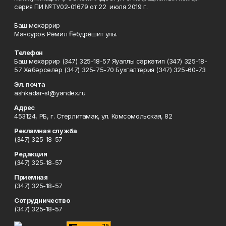
серия ПИ №ТУ02-01679 от 22 июля 2019 г.
Баш мөхәррир
Мансуров Рәмил Ғәбдрәшит улы.
Телефон
Баш мөхәррир (347) 325-18-57 Яуаплы сәркәтип (347) 325-18-
57 Хәбәрселәр (347) 325-75-70 Бухгалтерия (347) 325-60-73
Эл. почта
ashkadar-st@yandex.ru
Адрес
453124, РБ, г. Стерлитамак, ул. Комсомольская, 82
Рекламная служба
(347) 325-18-57
Редакция
(347) 325-18-57
Приемная
(347) 325-18-57
Сотрудничество
(347) 325-18-57