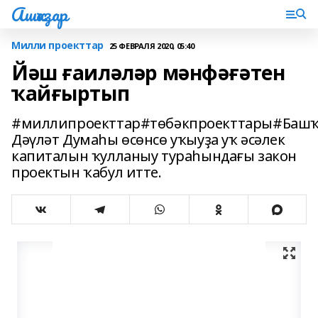
Ашҡаҙар
Милли проекттар
25 ФЕВРАЛЯ 2020, 05:40
Йәш ғаиләләр мәнфәғәтен
ҡайғыртып
#миллипроекттар#төбәкпроекттары#Башҡ
Дәүләт Думаһы өсөнсө уҡыуҙа уҡ әсәлек
капиталын ҡулланыу тураһындағы закон
проектын ҡабул итте.