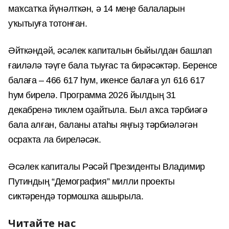
маҡсатҡа йүнәлткән, ә 14
м
еңе балаларын
уҡытыуға тотонған.
Әйткәндәй, әсәлек капиталын быйылдан башлап
ғаиләлә тәүге бала тыуғас та бирәсәктәр. Беренсе
балаға – 466 617 һум, икенсе балаға ул 616 617
һум бирелә.
Программа 2026 йылдың 31
декабренә тиклем оҙайтыла.
Был аҡса тәрбиәгә
бала алған, баланы атаһы яңғыҙ тәрбиәләгән
осраҡта ла биреләсәк.
Әсәлек капиталы Рәсәй Президенты Владимир
Путиндың “Демография” милли проекты
сиктәрендә тормошҡа ашырыла.
Читайте нас