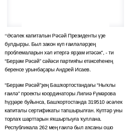
“
Әсәлек капиталын Рәсәй Президенты үҙе
булдырҙы. Был зако
н
күп ғаиләләрҙең
проблемаларын хәл итергә ярҙам итәсәк”, - ти
“Берҙәм Рәсәй” сәйәси партияһы етәксеһенең
беренсе урынбаҫары Андрей Исаев.
“Берҙәм
Р
әсәй”ҙең Башҡортостандағы “Ныҡлы
ғаилә” проекты
к
оординаторы Лилиә Ғүмәрова
һүҙҙәре буйынса,
Башҡортостанда 319510 әсәлек
капиталы сертификаты тапшырылған. Күптәр уны
торлаҡ шарттарын яҡшыртыуға ҡуллана.
Республикала
262 мең ғаилә был аҡсаны ошо