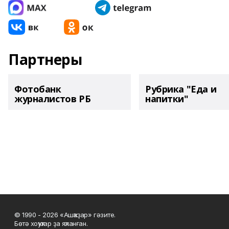
Партнеры
Фотобанк
Рубрика "Еда и
журналистов РБ
напитки"
© 1990 - 2026 «Ашҡаҙар» гәзите.
Бөтә хоҡуҡтар ҙа яҡланған.