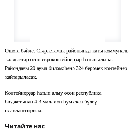
Ошоға бәйле, Стәрлетамаҡ районында ҡаты коммуналь
ҡалдыҡтар өсөн евроконтейнерҙар һатып алына.
Райондағы 20 ауыл биләмәһенә 324 берәмек контейнер
ҡайтарыласаҡ.
Контейнерҙар һатып алыу өсөн республика
бюджетынан 4,3 миллион һум аҡса бүлеү
планлаштырыла.
Читайте нас