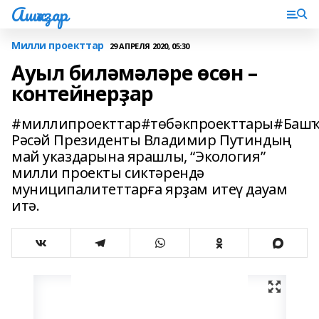
Ашҡаҙар
Милли проекттар
29 АПРЕЛЯ 2020, 05:30
Ауыл биләмәләре өсөн –
контейнерҙар
#миллипроекттар#төбәкпроекттары#Башҡ
Рәсәй Президенты Владимир Путиндың
май указдарына ярашлы, “Экология”
милли проекты сиктәрендә
муниципалитеттарға ярҙам итеү дауам
итә.