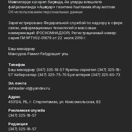
Мәҡәләләрҙе күсереп баҫҡанда, йә уларҙы өлөшләтә
файҙаланғанда «Ашҡаҙар» гәзитенә һылтанма яһау мотлаҡ.
Об использовании персональных данных
Зарегистрировано Федеральной службой по надзору в сфере
связи, информационных технологий и массовых
коммуникаций (РОСКОМНАДЗОР). Регистрационный номер:
серия ПИ №ТУ02-01679 от 22 июля 2019 г.
Баш мөхәррир
Мансуров Рәмил Ғәбдрәшит улы.
Телефон
Баш мөхәррир (347) 325-18-57 Яуаплы сәркәтип (347) 325-18-
57 Хәбәрселәр (347) 325-75-70 Бухгалтерия (347) 325-60-73
Эл. почта
ashkadar-st@yandex.ru
Адрес
453124, РБ, г. Стерлитамак, ул. Комсомольская, 82
Рекламная служба
(347) 325-18-57
Редакция
(347) 325-18-57