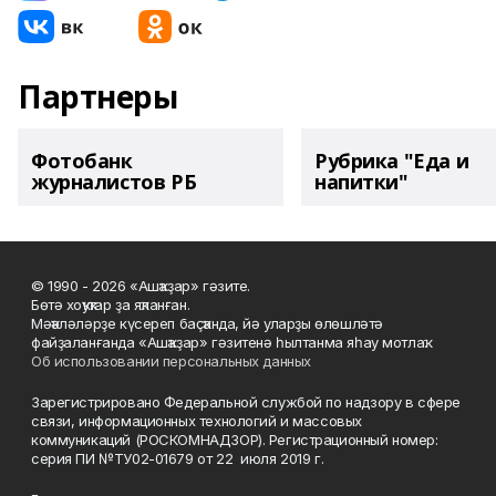
Партнеры
Фотобанк
Рубрика "Еда и
журналистов РБ
напитки"
© 1990 - 2026 «Ашҡаҙар» гәзите.
Бөтә хоҡуҡтар ҙа яҡланған.
Мәҡәләләрҙе күсереп баҫҡанда, йә уларҙы өлөшләтә
файҙаланғанда «Ашҡаҙар» гәзитенә һылтанма яһау мотлаҡ.
Об использовании персональных данных
Зарегистрировано Федеральной службой по надзору в сфере
связи, информационных технологий и массовых
коммуникаций (РОСКОМНАДЗОР). Регистрационный номер:
серия ПИ №ТУ02-01679 от 22 июля 2019 г.