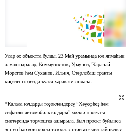
Улар өс объектта булды. 23 Май урамында юл япмаһын
алмаштыралар, Коммунистик, Урау юл, Ҡаранай
Моратов һәм Суханов, Ильич, Стәрлебаш тракты
киҫелештәрендә ҡулса хәрәкәте эшләнә.
“
Ҡалала юлдарҙы төҙөкләндереү
“
Хәүефһеҙ һәм
сифатлы автомобиль юлдары” милли проекты
сиктәрендә тормошҡа ашырыла. Был проект буйынса
эштең һәр контролдә тотола, эштән аҙ ғына тайпылыу