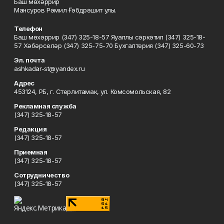
Баш мөхәррир
Мансуров Рәмил Ғәбдрәшит улы.
Телефон
Баш мөхәррир (347) 325-18-57 Яуаплы сәркәтип (347) 325-18-
57 Хәбәрселәр (347) 325-75-70 Бухгалтерия (347) 325-60-73
Эл. почта
ashkadar-st@yandex.ru
Адрес
453124, РБ, г. Стерлитамак, ул. Комсомольская, 82
Рекламная служба
(347) 325-18-57
Редакция
(347) 325-18-57
Приемная
(347) 325-18-57
Сотрудничество
(347) 325-18-57