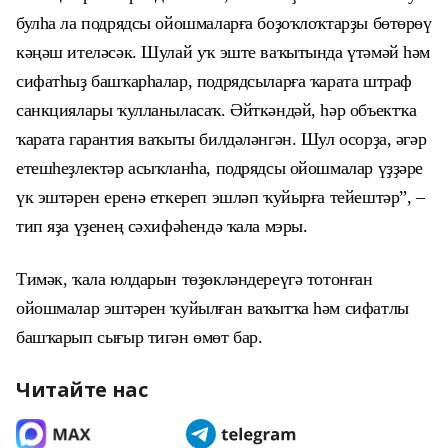
булһа ла подрядсы ойошмаларға боҙоҡлоҡтарҙы бөтөрөү
кәңәш ителәсәк. Шулай уҡ эште ваҡытында үтәмәй һәм
сифатһыҙ башҡарһалар, подрядсыларға ҡарата штраф
санкциялары ҡулланыласаҡ. Әйткәндәй, һәр объектҡа
ҡарата гарантия ваҡыты билдәләнгән. Шул осорҙа, әгәр
етешһеҙлектәр асыҡланһа, подрядсы ойошмалар үҙҙәре
үк эштәрен еренә еткереп эшләп ҡуйырға тейештәр”, –
тип яҙа үҙенең сәхифәһендә ҡала мэры.
Тимәк, ҡала юлдарын төҙөкләндереүгә тотонған
ойошмалар эштәрен ҡуйылған ваҡытҡа һәм сифатлы
башҡарып сығыр тигән өмөт бар.
Читайте нас