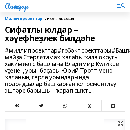
Ашҡаҙар
Милли проекттар
2 ИЮНЯ 2020, 05:30
Сифатлы юлдар –
хәүефһеҙлек билдәһе
#миллипроекттар#төбәкпроекттары#Башҡ
майҙа Стәрлетамаҡ ҡалаһы ҡала округы
хакимиәте башлығы Владимир Куликов
үҙенең урынбаҫары Юрий Тротт менән
ҡаланың төрлө урындарында
подрядсылар башҡарған юл ремонтлау
эштәре барышын ҡарап сыҡты.