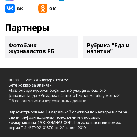
Партнеры
Фотобанк
Рубрика "Еда и
журналистов РБ
напитки"
© 1990 - 2026 «Ашҡаҙар» гәзите.
Бөтә хоҡуҡтар ҙа яҡланған.
Мәҡәләләрҙе күсереп баҫҡанда, йә уларҙы өлөшләтә
файҙаланғанда «Ашҡаҙар» гәзитенә һылтанма яһау мотлаҡ.
Об использовании персональных данных
Зарегистрировано Федеральной службой по надзору в сфере
связи, информационных технологий и массовых
коммуникаций (РОСКОМНАДЗОР). Регистрационный номер:
серия ПИ №ТУ02-01679 от 22 июля 2019 г.