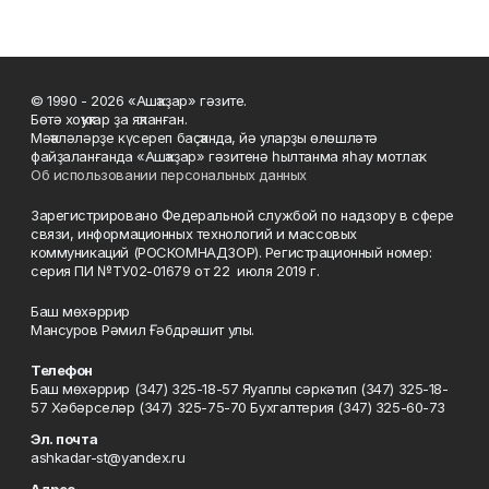
© 1990 - 2026 «Ашҡаҙар» гәзите.
Бөтә хоҡуҡтар ҙа яҡланған.
Мәҡәләләрҙе күсереп баҫҡанда, йә уларҙы өлөшләтә
файҙаланғанда «Ашҡаҙар» гәзитенә һылтанма яһау мотлаҡ.
Об использовании персональных данных
Зарегистрировано Федеральной службой по надзору в сфере
связи, информационных технологий и массовых
коммуникаций (РОСКОМНАДЗОР). Регистрационный номер:
серия ПИ №ТУ02-01679 от 22 июля 2019 г.
Баш мөхәррир
Мансуров Рәмил Ғәбдрәшит улы.
Телефон
Баш мөхәррир (347) 325-18-57 Яуаплы сәркәтип (347) 325-18-
57 Хәбәрселәр (347) 325-75-70 Бухгалтерия (347) 325-60-73
Эл. почта
ashkadar-st@yandex.ru