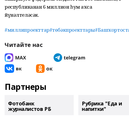
республиканан 6 миллион һум аҡса
йүнәлтеләсәк.
#миллипроекттар
#төбәкпроекттары
#Башҡортост
Читайте нас
Партнеры
Фотобанк
Рубрика "Еда и
журналистов РБ
напитки"