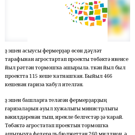
Үҙ эшен асыусы фермерҙар өсөн дәүләт
тарафынан агростартап проекты төбәктә икенсе
йыл рәттән тормошҡа ашырыла. Үткән йыл был
проектта 115 кеше ҡатнашҡан. Быйыл 466
кешенән ғариза ҡабул ителгән.
Үҙ эшен башларға теләгән фермерҙарҙың
ғаризаларын ауыл хужалығы министрлығы
вәкилдәренән тыш, ирекле белгестәр ҙә ҡарай.
Төбәктә агростатап проектын тормошҡа
ашырыуға федераль бюджеттан 260 миллион, ә