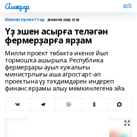
Ашҡаҙар
Милли проекттар
28 ИЮНЯ 2020, 13:02
Үҙ эшен асырға теләгән
фермерҙарға ярҙам
Милли проект төбәктә икенсе йыл
тормошҡа ашырыла. Республика
фермерҙары ауыл хужалығы
министрлығы аша агростарт-ап
проектына үҙ тәҡдимдәрен индереп
финанс ярҙамы алыу мөмкинлегенә эйә.