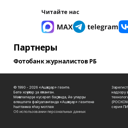
Читайте нас
Партнеры
Фотобанк журналистов РБ
© 1990 - 2026 «Ашҡаҙар» гәзите.
Зарегист
Бөтә хоҡуҡтар ҙа яҡланған.
надзору 
Мәҡәләләрҙе күсереп баҫҡанда, йә уларҙы
технолог
өлөшләтә файҙаланғанда «Ашҡаҙар» гәзитенә
(РОСКОМ
һылтанма яһау мотлаҡ.
серия ПИ
Об использовании персональных данных