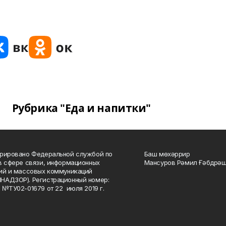
Рубрика "Еда и напитки"
рировано Федеральной службой по
Баш мөхәррир
в сфере связи, информационных
Мансуров Рәмил Ғәбдрәш
ий и массовых коммуникаций
НАДЗОР). Регистрационный номер:
 №ТУ02-01679 от 22 июля 2019 г.