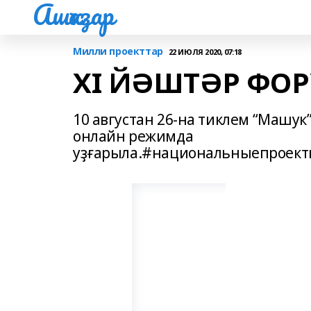
Ашҡаҙар
Милли проекттар
22 ИЮЛЯ 2020, 07:18
ХI ЙӘШТӘР ФО
10 августан 26-на тиклем “Машук
онлайн режимда
уҙғарыла.#национальныепроек