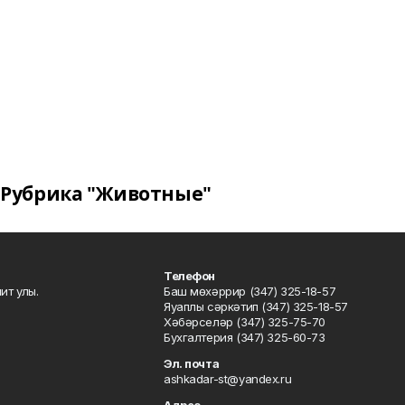
Рубрика "Животные"
Телефон
ит улы.
Баш мөхәррир (347) 325-18-57
Яуаплы сәркәтип (347) 325-18-57
Хәбәрселәр (347) 325-75-70
Бухгалтерия (347) 325-60-73
Эл. почта
ashkadar-st@yandex.ru