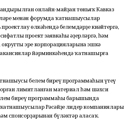
ландырылған онлайн-майҙан төньяҡ Кавказ
селәре менән форумда ҡатнашыусылар
проектлау өлкәһендә белемдәрҙе киңәйтергә,
сифатлы проект заявкаһы әҙерләргә, һәм
округтың эре корпорацияларына эшкә
вакансиялар йәрминкәһендә ҡатнашырға
тнашыусы белем биреү программаһын үтеү
торған лимитланған материал һәм шәхси
белем биреү программаһы барышында
 ҡатнашыусылар Рәсәйҙең лидер компаниялары
һәм спонсорҙарынан бүләктәр аласаҡ.