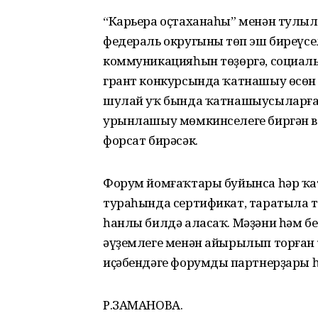
“Карьера оҫтаханаһы” менән тулы
федераль округының төп эш биреү
коммуникацияһын төҙөргә, социаль 
грант конкурсында ҡатнашыу өсөн 
шулай уҡ бында ҡатнашыусыларға 
урынлашыу мөмкинселеге биргән 
форсат бирәсәк.
Форум йомғаҡтары буйынса һәр ҡа
тураһында сертификат, таратыла 
һанлы билдә аласаҡ. Мәҙәни һәм 
әүҙемлеге менән айырылып торған
иҫәбендәге форумдың партнерҙары 
Р.ЗАМАНОВА.