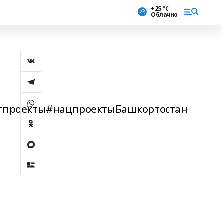
+25 °С
Облачно
гпроекты#нацпроектыБашкортостан