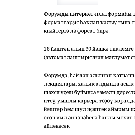
Форумдың интернет-платформаһы т
форматтарҙы һаҡлап ҡалыу ғына т
киңәйтергә лә форсат бирә.
18 йәштән алып 30 йәшкә тиклемге 
(автоматлаштырылған мәғлүмәт сис
Форумда, һайлап алынған ҡатнаш
лекциялары, халыҡ алдында асыҡ 
шәхси үҫеш буйынса ғәмәли дәрестә
итеү, уңышлы карьера төҙөү ҡоралд
йәштәр һәм шул иҫәптән айырым и
өсөн йыл әйләнәһенә һанлы мөхит 
әйләнәсәк.