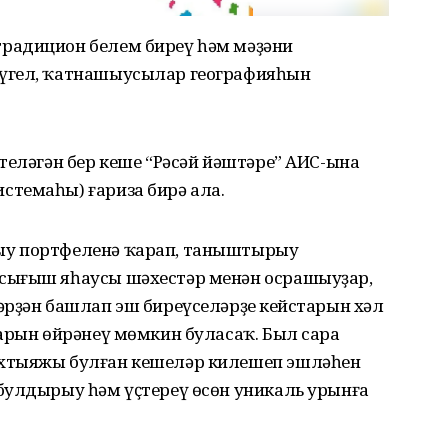
радицион белем биреү һәм мәҙәни
үгел, ҡатнашыусылар географияһын
теләгән бер кеше “Рәсәй йәштәре” АИС-ына
темаһы) ғариза бирә ала.
ыу портфеленә ҡарап, таныштырыу
сығыш яһаусы шәхестәр менән осрашыуҙар,
рҙән башлап эш биреүселәрҙең кейстарын хәл
арын өйрәнеү мөмкин буласаҡ. Был сара
хтыяжы булған кешеләр килешеп эшләһен
булдырыу һәм үҫтереү өсөн уникаль урынға