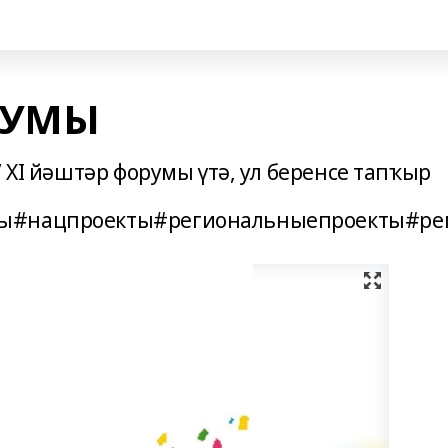
РУМЫ
” ХI йәштәр форумы үтә, ул беренсе тапҡыр
ты#нацпроекты#региональныепроекты#ре