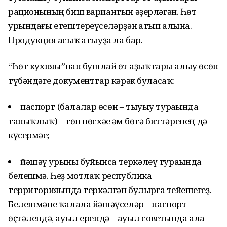
рационының биш вариантын әҙерләгән. Һөт
урындағы етештереүселәрҙән һатып алына.
Продукция асыҡ һатыуҙа ла бар.
“Һөт кухняһы”нан бушлай һөт аҙыҡтары алыу өсөн
түбәндәге документтар кәрәк буласаҡ:
паспорт (балалар өсөн – тыуыу тураһында
таныҡлыҡ) – төп нөсхәһе һәм бөтә биттәренең дә
күсермәһе;
йәшәү урыны буйынса теркәлеү тураһында
белешмә. Һеҙ мотлаҡ республика
территорияһында теркәлгән булырға тейешһегеҙ.
Белешмәне ҡалала йәшәүселәр – паспорт
өҫтәлендә, ауыл ерендә – ауыл советында ала