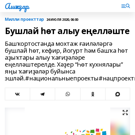
Ашҡаҙар
Милли проекттар
24 ИЮЛЯ 2020, 06:00
Бушлай һөт алыу еңелләште
Башҡортостанда мохтаж ғаиләләргә
бушлай һөт, кефир, йогурт һәм башҡа һөт
аҙыҡтары алыу ҡағиҙәләре
еңелләштерелде. Хәҙер “Һөт кухнялары”
яңы ҡағиҙәләр буйынса
эшләй.#национальныепроекты#нацпроект