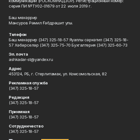
коммуникаций (РОСКОМНАДЗОР). Регистрационный номер:
серия ПИ №ТУ02-01679 от 22 июля 2019 г.
Баш мөхәррир
Мансуров Рәмил Ғәбдрәшит улы.
Телефон
Баш мөхәррир (347) 325-18-57 Яуаплы сәркәтип (347) 325-18-
57 Хәбәрселәр (347) 325-75-70 Бухгалтерия (347) 325-60-73
Эл. почта
ashkadar-st@yandex.ru
Адрес
453124, РБ, г. Стерлитамак, ул. Комсомольская, 82
Рекламная служба
(347) 325-18-57
Редакция
(347) 325-18-57
Приемная
(347) 325-18-57
Сотрудничество
(347) 325-18-57