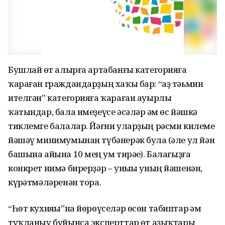
Бушлай һөт алырға артабанғы категорияға
ҡараған граждандарҙың хаҡы бар: “аҙ тәьмин
ителгән” категорияға ҡараған ауырлы
ҡатындар, бала имеҙеүсе әсәләр һәм өс йәшкә
тиклемге балалар. Йәғни уларҙың рәсми килеме
йәшәү минимумынан түбәнерәк булһа (әле ул йән
башына айына 10 мең һум тирәһе). Балағыҙға
конкрет нимә бирерҙәр – уныһы уның йәшенән,
күрһәтмәләренән тора.
“Һөт кухняһы”на йөрөүселәр өсөн табиптар һәм
туҡланыу буйынса эксперттар һөт аҙыҡтары