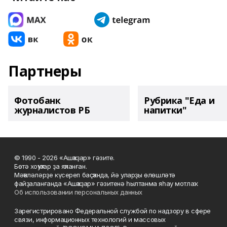
Партнеры
Фотобанк
Рубрика "Еда и
журналистов РБ
напитки"
© 1990 - 2026 «Ашҡаҙар» гәзите.
Бөтә хоҡуҡтар ҙа яҡланған.
Мәҡәләләрҙе күсереп баҫҡанда, йә уларҙы өлөшләтә
файҙаланғанда «Ашҡаҙар» гәзитенә һылтанма яһау мотлаҡ.
Об использовании персональных данных
Зарегистрировано Федеральной службой по надзору в сфере
связи, информационных технологий и массовых