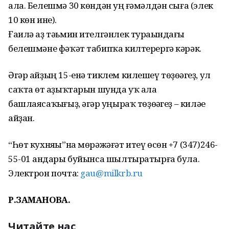
ала. Белешмә 30 көндән һуң ғәмәлдән сыға (элек
10 көн ине).
Ғаилә аҙ тәьмин ителгәнлек тураһындағы
белешмәне фәҡәт табипҡа килтерергә кәрәк.
Әгәр айҙың 15-енә тиклем килешеү төҙөһәгеҙ, ул
саҡта һөт аҙыҡтарын шунда уҡ ала
башлаясаҡһығыҙ, әгәр һуңыраҡ төҙөһәгеҙ – киләһе
айҙан.
“Һөт кухняһы”на мөрәжәғәт итеү өсөн +7 (347)246-
55-01 һандары буйынса шылтыратырға була.
Электрон почта:
gau@milkrb.ru
Р.ЗАМАНОВА.
Читайте нас