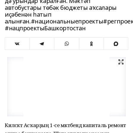
дә урындар ҡаралған. Мәктәп
автобустары төбәк бюджеты аҡсалары
иҫәбенән һатып
алынған.#национальныепроекты#регпрое
#нацпроектыБашкортостан
Киләсәктә Асҡарҙың 1-се мәктәбендә капиталь ремонт