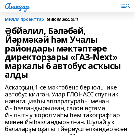
Ашҡаҙар
Милли проекттар
26 ИЮЛЯ 2020, 08:17
Әбйәлил, Бәләбәй,
Йәрмәкәй һәм Учалы
райондары мәктәптәре
директорҙары «ГАЗ-Next»
маркалы 6 автобус асҡысы
алды
Асҡарҙың 1-се мәктәбенә бер юлы ике
автобус килгән. Улар ГЛОНАСС спутник
навигацияһы аппаратураһы менән
йыһазландырылған, салон өҫтәмә
йылытыу ҡоролмаһы һәм тахографтар
менән йыһазландырылған. Шулай уҡ
балаларҙы оҙатып йөрөүсе өлкәндәр өсөн