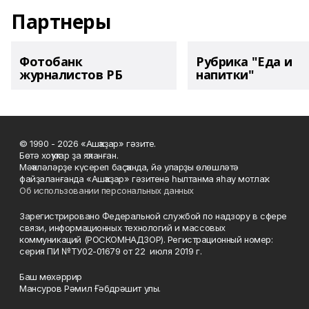
Партнеры
Фотобанк
Рубрика "Еда и
журналистов РБ
напитки"
© 1990 - 2026 «Ашҡаҙар» гәзите.
Бөтә хоҡуҡтар ҙа яҡланған.
Мәҡәләләрҙе күсереп баҫҡанда, йә уларҙы өлөшләтә
файҙаланғанда «Ашҡаҙар» гәзитенә һылтанма яһау мотлаҡ.
Об использовании персональных данных
Зарегистрировано Федеральной службой по надзору в сфере
связи, информационных технологий и массовых
коммуникаций (РОСКОМНАДЗОР). Регистрационный номер:
серия ПИ №ТУ02-01679 от 22 июля 2019 г.
Баш мөхәррир
Мансуров Рәмил Ғәбдрәшит улы.