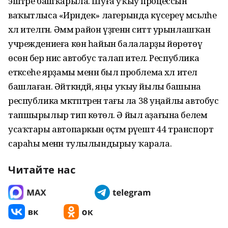
эштәре башҡарыла. Шуға уҡыу процессын
ваҡытлыса «Ирәндек» лагерында күсереү мәсьәләһе
хәл ителгән. Әммә район үҙәгенән ситтә урынлашҡан
учреждениеға көн һайын балаларҙы йөрөтөү
өсөн бер нисә автобус талап ителә. Республика
етәксеһе ярҙамы менән был проблема хәл ителә
башлаған. Әйткәндәй, яңы уҡыу йылы башына
республика мәктәптәренә тағы ла 38 уңайлы автобус
тапшырылыр тип көтөлә. Ә йыл аҙағына белем
усаҡтары автопаркын өҫтәмә рәүештә 44 транспорт
сараһы менән тулылындырыу ҡарала.
Читайте нас