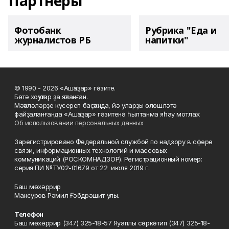
Партнеры
Фотобанк
Рубрика "Еда и
журналистов РБ
напитки"
© 1990 - 2026 «Ашҡаҙар» гәзите.
Бөтә хоҡуҡтар ҙа яҡланған.
Мәҡәләләрҙе күсереп баҫҡанда, йә уларҙы өлөшләтә
файҙаланғанда «Ашҡаҙар» гәзитенә һылтанма яһау мотлаҡ.
Об использовании персональных данных
Зарегистрировано Федеральной службой по надзору в сфере
связи, информационных технологий и массовых
коммуникаций (РОСКОМНАДЗОР). Регистрационный номер:
серия ПИ №ТУ02-01679 от 22 июля 2019 г.
Баш мөхәррир
Мансуров Рәмил Ғәбдрәшит улы.
Телефон
Баш мөхәррир (347) 325-18-57 Яуаплы сәркәтип (347) 325-18-