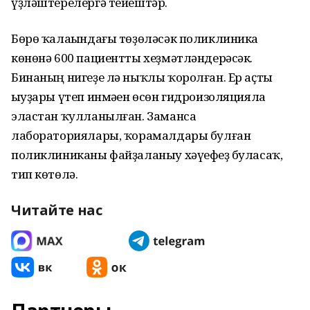
үҙләштерелергә тейештәр.
Бөрө ҡалаһындағы төҙөләсәк поликлиника
көнөнә 600 пациентты хеҙмәтләндерәсәк.
Бинаның нигеҙе лә ныҡлы ҡоролған. Ер аҫты
һыуҙары үтеп инмәһен өсөн гидроизоляцияла
эластан ҡулланылған. Заманса
лабораториялары, ҡорамалдары булған
поликлиниканы файҙаланыу хәүефһеҙ буласаҡ,
тип көтөлә.
Читайте нас