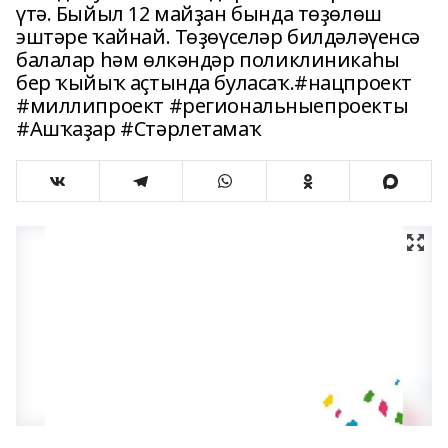
үтә. Быйыл 12 майҙан бында төҙөлөш
эштәре ҡайнай. Төҙөүселәр билдәләүенсә
балалар һәм өлкәндәр поликлиникаһы
бер ҡыйыҡ аҫтында буласаҡ.#нацпроект
#миллипроект #региональныепроекты
#Ашҡаҙар #Стәрлетамаҡ