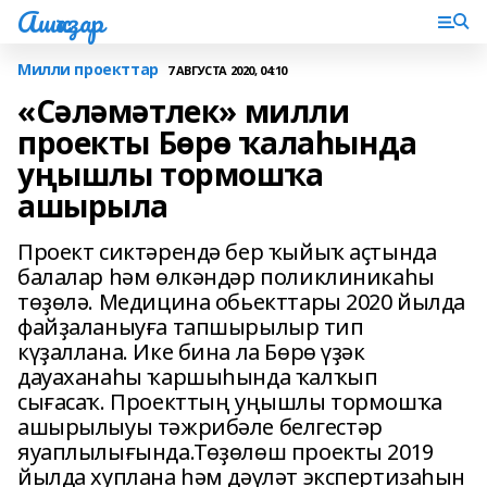
Ашҡаҙар
Милли проекттар
7 АВГУСТА 2020, 04:10
«Сәләмәтлек» милли
проекты Бөрө ҡалаһында
уңышлы тормошҡа
ашырыла
Проект сиктәрендә бер ҡыйыҡ аҫтында
балалар һәм өлкәндәр поликлиникаһы
төҙөлә. Медицина обьекттары 2020 йылда
файҙаланыуға тапшырылыр тип
күҙаллана. Ике бина ла Бөрө үҙәк
дауаханаһы ҡаршыһында ҡалҡып
сығасаҡ. Проекттың уңышлы тормошҡа
ашырылыуы тәжрибәле белгестәр
яуаплылығында.Төҙөлөш проекты 2019
йылда хуплана һәм дәүләт экспертизаһын