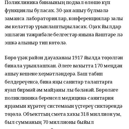
Поликлиника бинаһының подвал өлөшө күп
функциялы буласаҡ. 30-ҙан ашыу бүлмәлә
заманса лабораториялар, конференциялар залы
һәм келәттәр урынлаштырыласаҡ. Оҙаҡ йылдар
эшләгән тәжрибәле белгестәр янына йәштәре лә
эшкә алыныр тип көтөлә.
Бөрө үҙәк район дауаханаһы 1917 йылда төҙөлгән
бинала урынлашҡан. Әлеге ваҡытта 170 меңдән
ашыу кешене хеҙмәтләндерә. Баш табип
белдереүенсә, бина яңы санитар талаптарға
яуап бирмәй һәм майҙаны лы бәләкәй. Бөрөләге
поликлиника беренсел медицина-санитария
ярҙамын күрһәтеү системаһын үҫтереү сиктәрендә
төҙөлә. Объекттың смета хаҡы 318 миллион һум,
был сумманың 70 миллионы быйыл