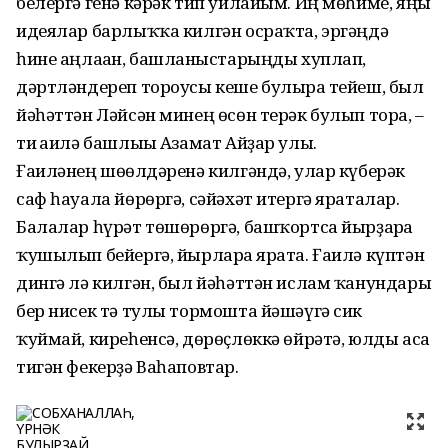
белергә генә кәрәк тип уйлайым. Иң мөһиме, яңы
идеялар барлыҡҡа килгән осраҡта, эргәңдә
һине аңлаған, башланғыстарыңды хуплап,
дәртләндереп тороусы кеше булырға тейеш, был
йәһәттән Ләйсән минең өсөн терәк булып тора, –
ти ғаилә башлығы Азамат Айҙар улы.
Ғаиләнең шөғөлдәренә килгәндә, улар күберәк
саф һауала йөрөргә, сәйәхәт итергә яраталар.
Балалар һүрәт төшөрөргә, башҡортса йырҙарға
ҡушылып бейергә, йырларға ярата. Ғаилә күптән
дингә лә килгән, был йәһәттән ислам ҡанундары
бер нисек тә тулы тормошта йәшәүгә сик
ҡуймай, киреһенсә, дөрөҫлөккә өйрәтә, юлды аса
тигән фекерҙә Ваһаповтар.