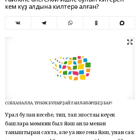
кем күҙ алдына килтерә алған?
СОБХАНАЛЛАҺ, ҮРНӘК БУЛЫРҘАЙ ҒАИЛӘЛӘРЕБЕҘ БАР!
Урал булған кесеһе, тип, тап эпостағы кеүек
башларға мөмкин был йәш ғаилә менән
таныштырған саҡта, әле уға ике генә йәш, унан саҡ