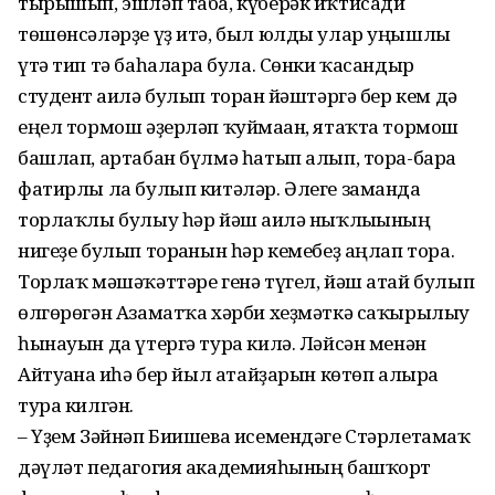
тырышып, эшләп таба, күберәк иҡтисади
төшөнсәләрҙе үҙ итә, был юлды улар уңышлы
үтә тип тә баһаларға була. Сөнки ҡасандыр
студент ғаилә булып торған йәштәргә бер кем дә
еңел тормош әҙерләп ҡуймаған, ятаҡта тормош
башлап, артабан бүлмә һатып алып, тора-бара
фатирлы ла булып китәләр. Әлеге заманда
торлаҡлы булыу һәр йәш ғаилә ныҡлығының
нигеҙе булып торғанын һәр кемебеҙ аңлап тора.
Торлаҡ мәшәҡәттәре генә түгел, йәш атай булып
өлгөрөгән Азаматҡа хәрби хеҙмәткә саҡырылыу
һынауын да үтергә тура килә. Ләйсән менән
Айтуғанға иһә бер йыл атайҙарын көтөп алырға
тура килгән.
– Үҙем Зәйнәп Биишева исемендәге Стәрлетамаҡ
дәүләт педагогия академияһының башҡорт