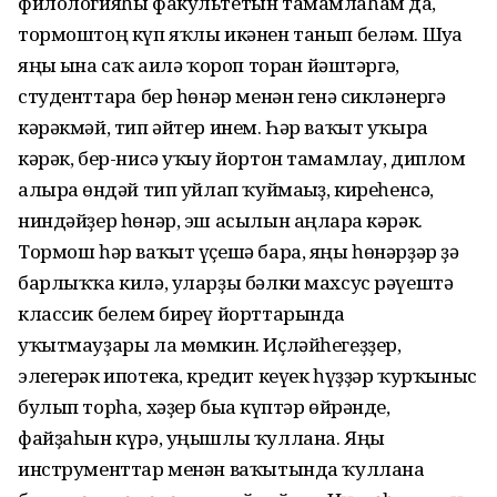
филологияһы факультетын тамамлаһам да,
тормоштоң күп яҡлы икәнен танып беләм. Шуға
яңы ғына саҡ ғаилә ҡороп торған йәштәргә,
студенттарға бер һөнәр менән генә сикләнергә
кәрәкмәй, тип әйтер инем. Һәр ваҡыт уҡырға
кәрәк, бер-нисә уҡыу йортон тамамлау, диплом
алырға өндәй тип уйлап ҡуймағыҙ, киреһенсә,
ниндәйҙер һөнәр, эш асылын аңларға кәрәк.
Тормош һәр ваҡыт үҫешә бара, яңы һөнәрҙәр ҙә
барлыҡҡа килә, уларҙы бәлки махсус рәүештә
классик белем биреү йорттарында
уҡытмауҙары ла мөмкин. Иҫләйһегеҙҙер,
элегерәк ипотека, кредит кеүек һүҙҙәр ҡурҡыныс
булып торһа, хәҙер быға күптәр өйрәнде,
файҙаһын күрә, уңышлы ҡуллана. Яңы
инструменттар менән ваҡытында ҡуллана