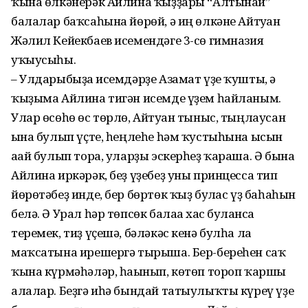
ҡына өлкәнерәк Айлина ҡыҙҙары “Алтынай”
балалар баҡсаһына йөрөй, ә иң өлкәне Айтуған
Жәлил Кейекбаев исемендәге 3-сө гимназия
уҡыусыһы.
– Улдарыбыҙға исемдәрҙе Азамат үҙе ҡушты, ә
ҡыҙыма Айлина тигән исемде үҙем һайланым.
Улар өсөһө өс төрлө, Айтуған тыныс, тыңлаусан
ғына булып үҫте, һеңлеһе һәм ҡустыһына ысын
ағай булып тора, уларҙы эскерһеҙ ҡараша. Ә бына
Айлина иркәрәк, беҙ үҙебеҙ уны принцесса тип
йөрөтәбеҙ инде, бер бөртөк ҡыҙ булғас үҙ баһаһын
белә. Ә Урал һәр төпсөк балаға хас булғанса
теремек, тиҙ үҫешә, бәләкәс кенә булһа ла
маҡсатына ирешергә тырыша. Бер-береһен саҡ
ҡына күрмәһәләр, һағынып, көтөп тороп ҡаршы
алалар. Беҙгә иһә бындай татыулыҡты күреү үҙе