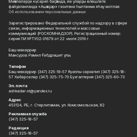
Мәҡәләләрҙе күсереп баҫҡанда, йә уларҙы өлөшләтә
файҙаланғанда «Ашҡаҙар» гәзитенә һылтанма яһау мотлаҡ.
Об использовании персональных данных
Зарегистрировано Федеральной службой по надзору в сфере
связи, информационных технологий и массовых
коммуникаций (РОСКОМНАДЗОР). Регистрационный номер:
серия ПИ №ТУ02-01679 от 22 июля 2019 г.
Баш мөхәррир
Мансуров Рәмил Ғәбдрәшит улы.
Телефон
Баш мөхәррир (347) 325-18-57 Яуаплы сәркәтип (347) 325-18-
57 Хәбәрселәр (347) 325-75-70 Бухгалтерия (347) 325-60-73
Эл. почта
ashkadar-st@yandex.ru
Адрес
453124, РБ, г. Стерлитамак, ул. Комсомольская, 82
Рекламная служба
(347) 325-18-57
Редакция
(347) 325-18-57