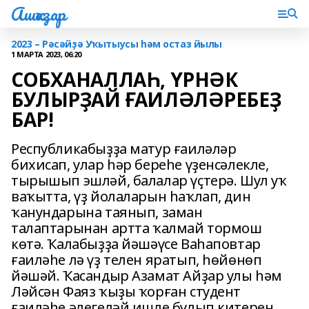
Ашҡаҙар
2023 – Рәсәйҙә Уҡытыусы һәм остаз йылы
1 МАРТА 2023, 06:20
СОБХАНАЛЛАҺ, ҮРНӘК
БУЛЫРҘАЙ ҒАИЛӘЛӘРЕБЕҘ
БАР!
Республикабыҙҙа матур ғаиләләр
бихисап, улар һәр береһе үҙенсәлекле,
тырышып эшләй, балалар үҫтерә. Шул уҡ
ваҡытта, үҙ йолаларын һаҡлап, дин
ҡанундарына таянып, заман
талаптарынан артта ҡалмай тормош
көтә. Ҡалабыҙҙа йәшәүсе Ваһаповтар
ғаиләһе лә үҙ телен яратып, һөйөнөп
йәшәй. Ҡасандыр Азамат Айҙар улы һәм
Ләйсән Фаяз ҡыҙы ҡорған студент
ғаиләһе әлегеләй ишле булып китерен