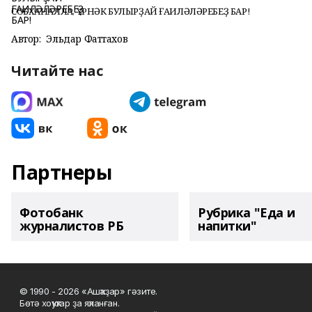
СОБХАНАЛЛАҺ, ҮРНӘК БУЛЫРҘАЙ ҒАИЛӘЛӘРЕБЕҘ БАР!
Автор:
Эльдар Фаттахов
Читайте нас
Партнеры
Фотобанк
Рубрика "Еда и
журналистов РБ
напитки"
© 1990 - 2026 «Ашҡаҙар» гәзите.
Бөтә хоҡуҡтар ҙа яҡланған.