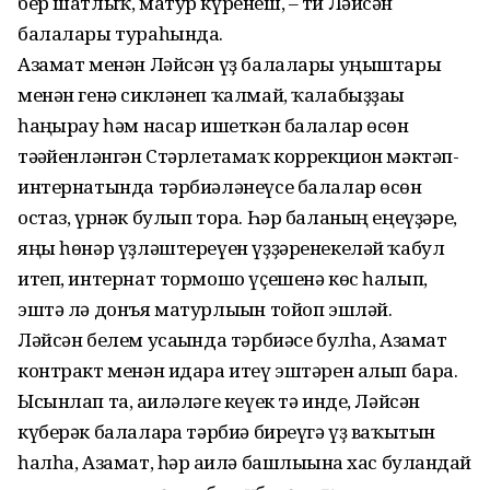
бер шатлыҡ, матур күренеш, – ти Ләйсән
балалары тураһында.
Азамат менән Ләйсән үҙ балалары уңыштары
менән генә сикләнеп ҡалмай, ҡалабыҙҙағы
һаңғырау һәм насар ишеткән балалар өсөн
тәғәйенләнгән Стәрлетамаҡ коррекцион мәктәп-
интернатында тәрбиәләнеүсе балалар өсөн
остаз, үрнәк булып тора. Һәр баланың еңеүҙәре,
яңы һөнәр үҙләштереүен үҙҙәренекеләй ҡабул
итеп, интернат тормошо үҫешенә көс һалып,
эштә лә донъя матурлығын тойоп эшләй.
Ләйсән белем усағында тәрбиәсе булһа, Азамат
контракт менән идара итеү эштәрен алып бара.
Ысынлап та, ғаиләләге кеүек тә инде, Ләйсән
күберәк балаларға тәрбиә биреүгә үҙ ваҡытын
һалһа, Азамат, һәр ғаилә башлығына хас булғандай