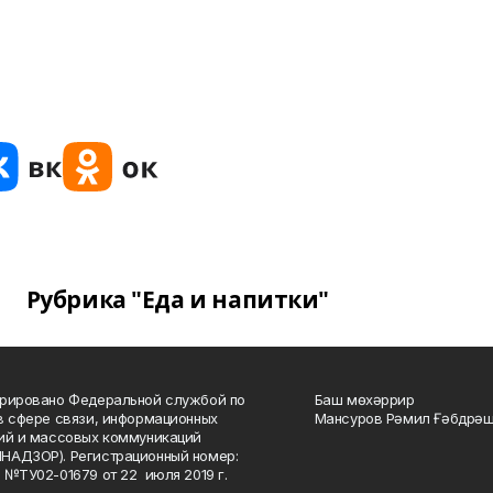
Рубрика "Еда и напитки"
рировано Федеральной службой по
Баш мөхәррир
в сфере связи, информационных
Мансуров Рәмил Ғәбдрәш
ий и массовых коммуникаций
НАДЗОР). Регистрационный номер:
 №ТУ02-01679 от 22 июля 2019 г.