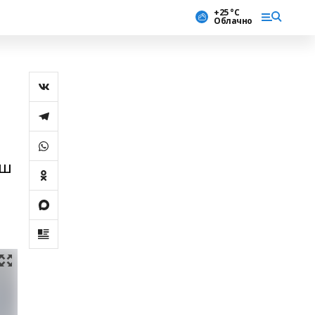
+25 °С
Облачно
иш