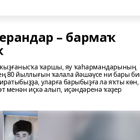
терандар – бармаҡ
ҡ
 ҡыҙғанысҡа ҡаршы, яу ҡаһармандарының
ҙең 80 йыллығын ҡалала йәшәүсе ни бары б
сиратыбыҙҙа, уларға барыбыҙға ла яҡты көн,
әт менән иҫкә алып, иҫәндәренә ҡәҙер