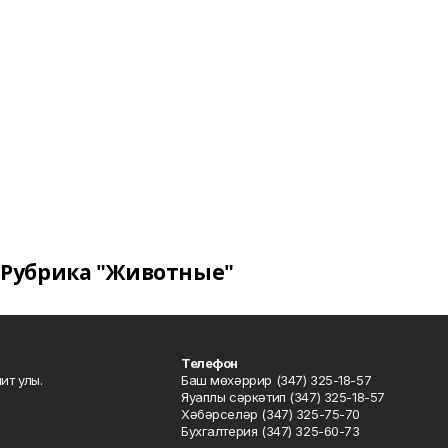
Рубрика "Животные"
Телефон
ит улы.
Баш мөхәррир (347) 325-18-57
Яуаплы сәркәтип (347) 325-18-57
Хәбәрселәр (347) 325-75-70
Бухгалтерия (347) 325-60-73