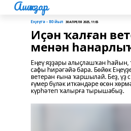
Ашҡаҙар
Еңеүгә - 80 йыл
30 АПРЕЛЯ 2025, 11:05
Иҫән ҡалған ве
менән һанарлы
Еңеү яҙҙары алыҫлашҡан һайын,
сафы һирәгәйә бара. Бөйөк Еңеү
ветеран ғына ҡаршылай. Беҙ, үҙ 
ғүмер бүләк иткәндәре өсөн хөрм
күрһәтеп ҡалырға тырышабыҙ.