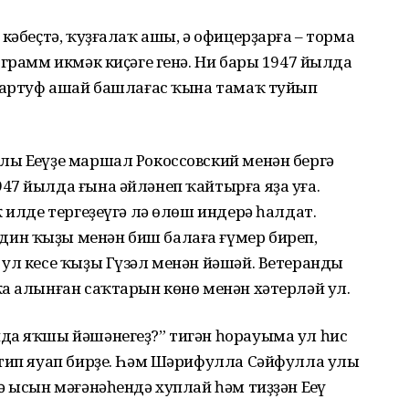
кәбеҫтә, ҡуҙғалаҡ ашы, ә офицерҙарға – торма
 грамм икмәк киҫәге генә. Ни бары 1947 йылда
 картуф ашай башлағас ҡына тамаҡ туйып
ы Еңеүҙе маршал Рокоссовский менән бергә
47 йылда ғына әйләнеп ҡайтырға яҙа уға.
 илде тергеҙеүгә лә өлөш индерә һалдат.
ин ҡыҙы менән биш балаға ғүмер биреп,
ул кесе ҡыҙы Гүзәл менән йәшәй. Ветерандың
а алынған саҡтарын көнө менән хәтерләй ул.
да яҡшы йәшәнегеҙ?” тигән һорауыма ул һис
 тип яуап бирҙе. Һәм Шәрифулла Сәйфулла улы
ә ысын мәғәнәһендә хуплай һәм тиҙҙән Еңеү