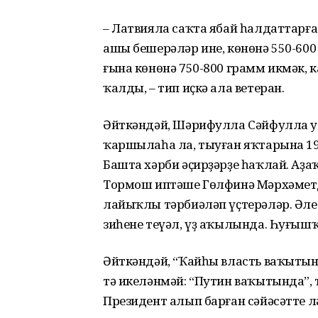
– Латвияла саҡта ябай һалдаттарға 
ашы бешерәләр ине, көнөнә 550-600
ғына көнөнә 750-800 грамм икмәк,
ҡалды, – тип иҫкә ала ветеран.
Әйткәндәй, Шәрифулла Сәйфулла ул
ҡаршылаһа ла, тыуған яҡтарына 19
Башта хәрби әҫирҙәрҙе һаҡлай. Аҙаҡ
Тормош иптәше Гөлфинә Мәрхәметд
лайыҡлы тәрбиәләп үҫтерәләр. Әле 
зиһене теүәл, үҙ аҡылында. Һуғышҡ
Әйткәндәй, “Ҡайһы власть ваҡытын
тә икеләнмәй: “Путин ваҡытында”,
Президент алып барған сәйәсәтте л