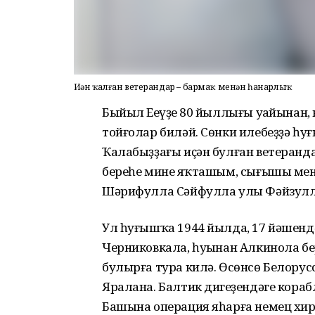
Иҫән ҡалған ветерандар – бармаҡ менән һанарлыҡ
Быйыл Еңеүҙең 80 йыллығы уңайынан
тойғолар биләй. Сөнки илебеҙҙә һу
Ҡалабыҙҙағы иҫән булған ветеранд
береһе минең яҡташым, сығышы ме
Шәрифулла Сәйфулла улы Фәйзулл
Ул һуғышҡа 1944 йылда, 17 йәшенд
Черниковкала, һуңынан Алкинола бер
булырға тура килә. Өсөнсө Белору
Яралана. Балтик диңгеҙендәге кор
Башына операция яһарға немец хир