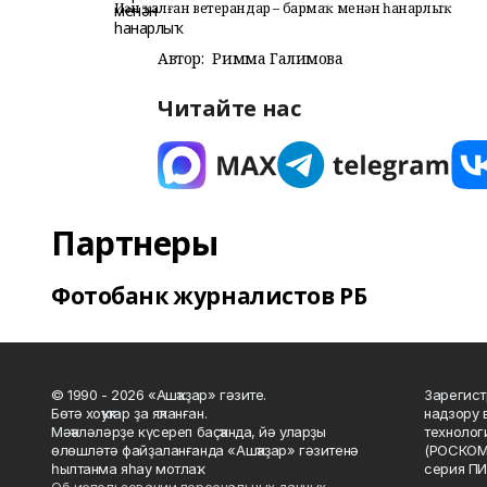
Иҫән ҡалған ветерандар – бармаҡ менән һанарлыҡ
Автор:
Римма Галимова
Читайте нас
Партнеры
Фотобанк журналистов РБ
© 1990 - 2026 «Ашҡаҙар» гәзите.
Зарегист
Бөтә хоҡуҡтар ҙа яҡланған.
надзору 
Мәҡәләләрҙе күсереп баҫҡанда, йә уларҙы
технолог
өлөшләтә файҙаланғанда «Ашҡаҙар» гәзитенә
(РОСКОМ
һылтанма яһау мотлаҡ.
серия ПИ