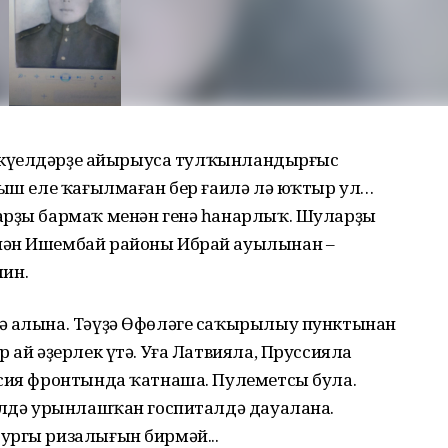
, күңелдәрҙе айырыуса тулҡынландырғыс
ғыш еле ҡағылмаған бер ғаилә лә юҡтыр ул…
арҙы бармаҡ менән генә һанарлыҡ. Шуларҙың
нән Ишембай районы Ибрай ауылынан –
ин.
ә алына. Тәүҙә Өфөләге саҡырылыу пунктынан
 ай әҙерлек үтә. Уға Латвияла, Пруссияла
ссия фронтында ҡатнаша. Пулеметсы була.
аблдә урынлашҡан госпиталдә дауалана.
ургы ризалығын бирмәй...