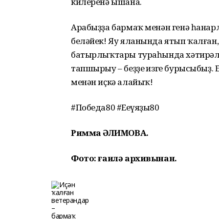
килеренә ышана.
Арабыҙҙа бармаҡ менән генә һанарл
беләйек! Яу яланында ятып ҡалған,
батырлыҡтары тураһында хәтирәл
тапшырыу – беҙҙең изге бурысыбыҙ. 
менән иҫкә алайыҡ!
#Победа80 #Еңеүяҙы80
Римма ҒӘЛИМОВА.
Фото: ғаилә архивынан.