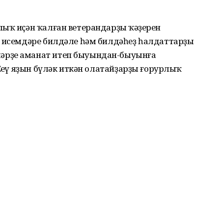
ыҡ иҫән ҡалған ветерандарҙың ҡәҙерен
 исемдәре билдәле һәм билдәһеҙ һалдаттарҙың
әрҙе аманат итеп быуындан-быуынға
Еңеү яҙын бүләк иткән олатайҙарҙы ғорурлыҡ