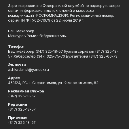
Зарегистрировано Федеральной службой по надзору в сфере
связи, информационных технологий и массовых
коммуникаций (РОСКОМНАДЗОР). Регистрационный номер:
серия ПИ №ТУ02-01679 от 22 июля 2019 г.
Баш мөхәррир
Мансуров Рәмил Ғәбдрәшит улы.
Телефон
Баш мөхәррир (347) 325-18-57 Яуаплы сәркәтип (347) 325-18-
57 Хәбәрселәр (347) 325-75-70 Бухгалтерия (347) 325-60-73
Эл. почта
ashkadar-st@yandex.ru
Адрес
453124, РБ, г. Стерлитамак, ул. Комсомольская, 82
Рекламная служба
(347) 325-18-57
Редакция
(347) 325-18-57
Приемная
(347) 325-18-57