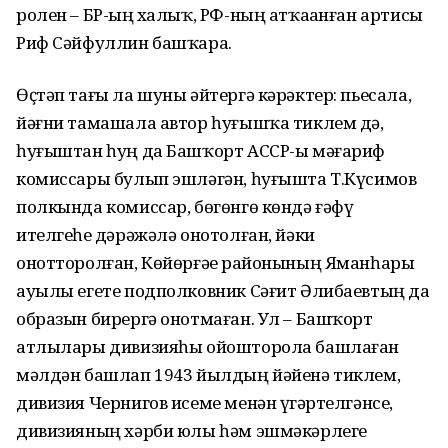
ролен – БР-ҙың халыҡ, РФ-ның атҡаҙанған артисы
Риф Сәйфуллин башҡара.
Өҫтәп тағы ла шуны әйтергә кәрәктер: пьесала,
йәғни тамашала автор һуғышҡа тиклем дә,
һуғыштан һуң да Башҡорт АССР-ы мәғариф
комиссары булып эшләгән, һуғышта Т.Күсимов
полкында комиссар, бөгөнгө көндә ғәфү
ителгеһеҙ дәрәжәлә онотолған, йәки
онотторолған, Көйөрғәҙе районының Яманһары
ауылы егете подполковник Сәғит Әлибаевтың да
образын бирергә онотмаған. Ул – Башҡорт
атлылары дивизияһы ойошторола башлаған
мәлдән башлап 1943 йылдың йәйенә тиклем,
дивизия Чернигов исеме менән үҙгәртелгәнсе,
дивизияның хәрби юлы һәм эшмәкәрлеге