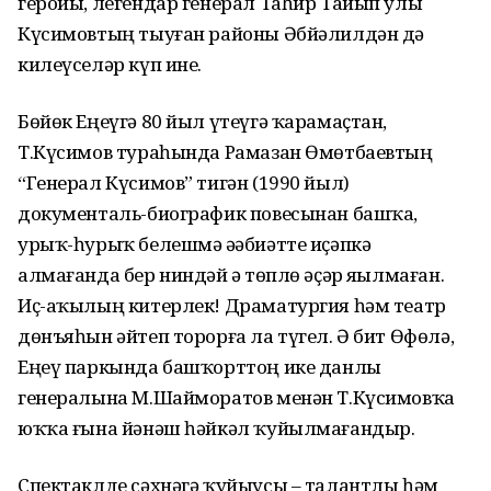
геройы, легендар генерал Таһир Тайып улы
Күсимовтың тыуған районы Әбйәлилдән дә
килеүселәр күп ине.
Бөйөк Еңеүгә 80 йыл үтеүгә ҡарамаҫтан,
Т.Күсимов тураһында Рамазан Өмөтбаевтың
“Генерал Күсимов” тигән (1990 йыл)
документаль-биографик повесынан башҡа,
урыҡ-һурыҡ белешмә әҙәбиәтте иҫәпкә
алмағанда бер ниндәй ҙә төплө әҫәр яҙылмаған.
Иҫ-аҡылың китерлек! Драматургия һәм театр
дөнъяһын әйтеп торорға ла түгел. Ә бит Өфөлә,
Еңеү паркында башҡорттоң ике данлы
генералына М.Шайморатов менән Т.Күсимовҡа
юҡҡа ғына йәнәш һәйкәл ҡуйылмағандыр.
Спектаклде сәхнәгә ҡуйыусы – талантлы һәм