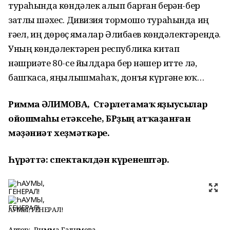
тураһында көндәлек алып барған берҙән-бер
затлы шәхес. Дивизия тормошо тураһында иң
ғәҙел, иң дөрөҫ яҙмалар Әлибаев көндәлектәрендә.
Уның көндәлектәрен республика китап
нәшриәте 80-се йылдарҙа бер нәшер итте лә,
башҡаса, яңылышмаһаҡ, донъя күргәне юҡ…
Римма ҒӘЛИМОВА,
Стәрлетамаҡ яҙыусылар
ойошмаһы етәксеһе, БРҙың атҡаҙанған
мәҙәниәт хеҙмәткәре.
Һүрәттә: спектаклдән күренештәр.
ҺАУМЫ, ГЕНЕРАЛ!
Автор:
Римма Галимова