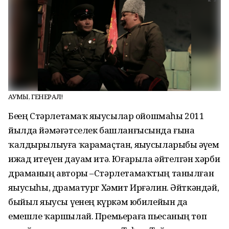
ҺАУМЫ, ГЕНЕРАЛ!
Беҙҙең Стәрлетамаҡ яҙыусылар ойошмаһы 2011
йылда йәмәғәтселек башланғысында ғына
ҡалдырылыуға ҡарамаҫтан, яҙыусыларыбыҙ әүҙем
ижад итеүен дауам итә. Юғарыла әйтелгән хәрби
драманың авторы –Стәрлетамаҡтың танылған
яҙыусыһы, драматург Хәмит Ирғәлин. Әйткәндәй,
быйыл яҙыусы үҙенең күркәм юбилейын да
емешле ҡаршылай. Премьераға пьесаның төп