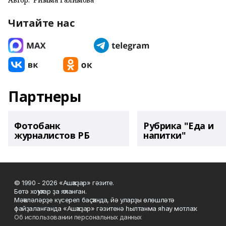
Читайте нас
Партнеры
Фотобанк
Рубрика "Еда и
журналистов РБ
напитки"
© 1990 - 2026 «Ашҡаҙар» гәзите.
Бөтә хоҡуҡтар ҙа яҡланған.
Мәҡәләләрҙе күсереп баҫҡанда, йә уларҙы өлөшләтә
файҙаланғанда «Ашҡаҙар» гәзитенә һылтанма яһау мотлаҡ.
Об использовании персональных данных