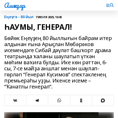
Ашҡаҙар
Еңеүгә - 80 йыл
7 ИЮЛЯ 2025, 10:45
ҺАУМЫ, ГЕНЕРАЛ!
Бөйөк Еңеүҙең 80 йыллығын байрам итер
алдынан ғына Арыҫлан Мөбәрәков
исемендәге Сибай дәүләт башҡорт драма
театрында ҡаланы шаулатып үткән
мөһим ваҡиға булды. Ике көн рәттән, 6-
сы, 7-се майҙа аншлаг менән шаулап-
гөрләп “Генерал Күсимов” спектакленең
премьераһы уҙҙы. Икенсе исеме –
“Ҡанатлы генерал”.