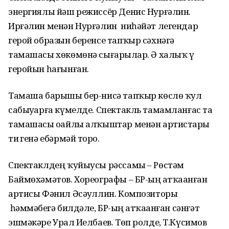
энергиялы йәш режиссёр Денис Нурғәлин.
Ирғәлин менән Нурғәлин ниһәйәт легендар
герой образын беренсе тапҡыр сәхнәгә
тамашасы хөкөмөнә сығарҙылар. Ә халыҡ үҙ
геройын һағынған.
Тамаша барышы бер-нисә тапҡыр көслө ҡул
сабыуҙарға күмелде. Спектакль тамамланғас та
тамашасы оҙайлы алҡыштар менән артистарҙы
тиҙ генә ебәрмәй торҙо.
Спектаклдең ҡуйыусы рәссамы – Рөстәм
Баймөхәмәтов. Хореографы – БР-ҙың атҡаҙанған
артисы Фәнил Әсәҙуллин. Композиторы
һәммәбеҙгә билдәле, БР-ҙың атҡаҙанған сәнғәт
эшмәкәре Урал Иҙелбаев. Төп ролде, Т.Күсимов