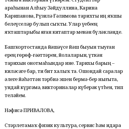
араһынан Алһыу Зәйдуллина, Карина
Карипанова, Рүзилә Ғәлимова тарихты иң яҡшы
белеүселәр булып сыҡты. Улар үҙебеҙҙең
яҡташтарыбыҙ яҙған китаптар менән бүләкләнде.
Башҡортостанда йәшәүсе йәш быуын тыуған
ерҙең ғөрөф-ғәҙәттәрен, йолаларын, үткән
тарихын онотмаһындар ине. Тарихы барҙың –
киләсәге бар, ти бит халыҡ та. Ошондай саралар
әлеге йәһәттән тәрбиә эшен бермә-бер нығыта,
ундай күргәҙмә, викториналар күберәк үтһен, тип
теләйем.
Нәфисә ПРИВАЛОВА,
Стәрлетамаҡ физик культура, сервис һәм идара