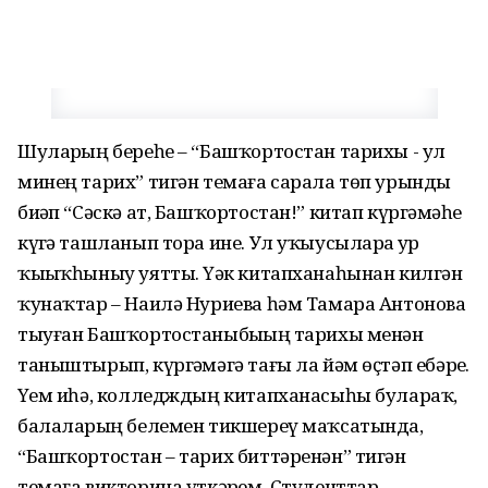
Шуларҙың береһе – “Башҡортостан тарихы - ул
минең тарих” тигән темаға сарала төп урынды
биҙәп “Сәскә ат, Башҡортостан!” китап күргәҙмәһе
күҙгә ташланып тора ине. Ул уҡыусыларҙа ҙур
ҡыҙыҡһыныу уятты. Үҙәк китапханаһынан килгән
ҡунаҡтар – Наилә Нуриева һәм Тамара Антонова
тыуған Башҡортостаныбыҙҙың тарихы менән
таныштырып, күргәҙмәгә тағы ла йәм өҫтәп ебәрҙе.
Үҙем иһә, колледждың китапханасыһы булараҡ,
балаларҙың белемен тикшереү маҡсатында,
“Башҡортостан – тарих биттәренән” тигән
темаға викторина үткәрҙем. Студенттар