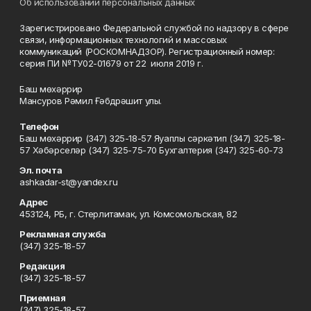
Об использовании персональных данных
Зарегистрировано Федеральной службой по надзору в сфере
связи, информационных технологий и массовых
коммуникаций (РОСКОМНАДЗОР). Регистрационный номер:
серия ПИ №ТУ02-01679 от 22 июля 2019 г.
Баш мөхәррир
Мансуров Рәмил Ғәбдрәшит улы.
Телефон
Баш мөхәррир (347) 325-18-57 Яуаплы сәркәтип (347) 325-18-
57 Хәбәрселәр (347) 325-75-70 Бухгалтерия (347) 325-60-73
Эл. почта
ashkadar-st@yandex.ru
Адрес
453124, РБ, г. Стерлитамак, ул. Комсомольская, 82
Рекламная служба
(347) 325-18-57
Редакция
(347) 325-18-57
Приемная
(347) 325-18-57