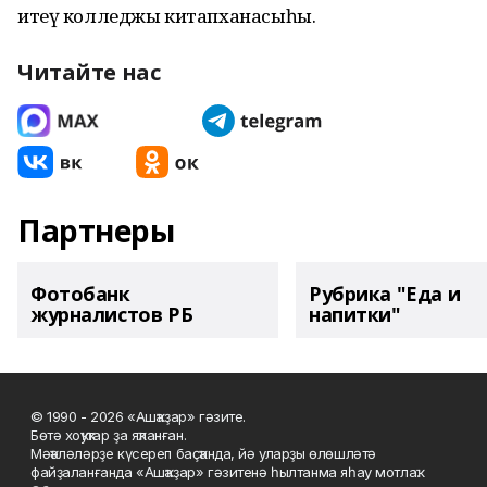
итеү колледжы китапханасыһы.
Читайте нас
Партнеры
Фотобанк
Рубрика "Еда и
журналистов РБ
напитки"
© 1990 - 2026 «Ашҡаҙар» гәзите.
Бөтә хоҡуҡтар ҙа яҡланған.
Мәҡәләләрҙе күсереп баҫҡанда, йә уларҙы өлөшләтә
файҙаланғанда «Ашҡаҙар» гәзитенә һылтанма яһау мотлаҡ.