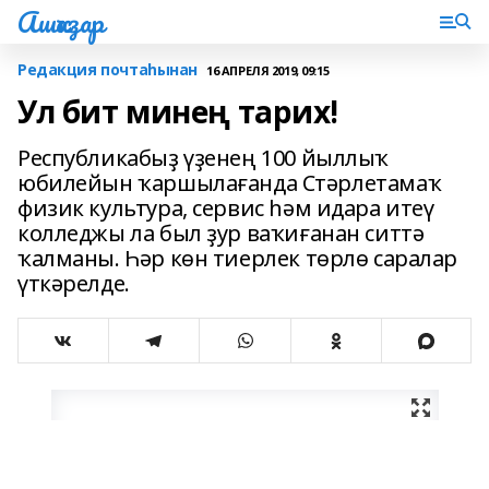
Ашҡаҙар
Редакция почтаһынан
16 АПРЕЛЯ 2019, 09:15
Ул бит минең тарих!
Республикабыҙ үҙенең 100 йыллыҡ
юбилейын ҡаршылағанда Стәрлетамаҡ
физик культура, сервис һәм идара итеү
колледжы ла был ҙур ваҡиғанан ситтә
ҡалманы. Һәр көн тиерлек төрлө саралар
үткәрелде.