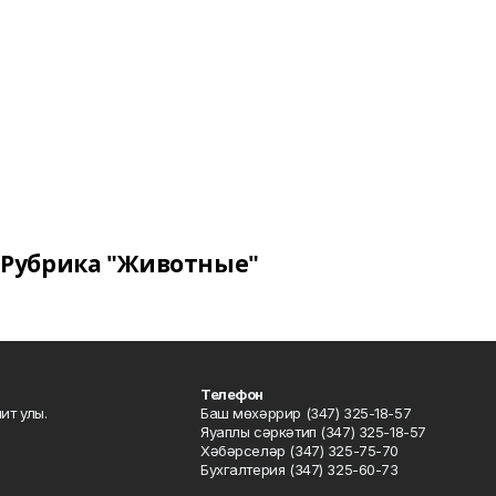
Рубрика "Животные"
Телефон
ит улы.
Баш мөхәррир (347) 325-18-57
Яуаплы сәркәтип (347) 325-18-57
Хәбәрселәр (347) 325-75-70
Бухгалтерия (347) 325-60-73