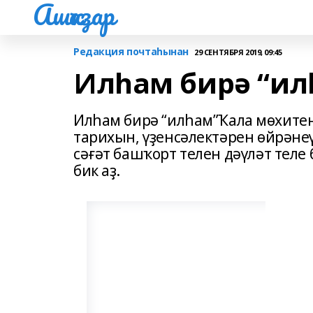
Ашҡаҙар
Редакция почтаһынан
29 СЕНТЯБРЯ 2019, 09:45
Илһам бирә “ил
Илһам бирә “илһам”Ҡала мөхитен
тарихын, үҙенсәлектәрен өйрәне
сәғәт башҡорт телен дәүләт теле
бик аҙ.