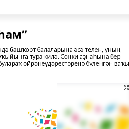
һам”
дә башҡорт балаларына әсә телен, уның
үҡыйынға тура килә. Сөнки аҙнаһына бер
 булараҡ өйрәнеүдәрестәренә бүленгән ваҡ