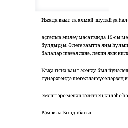
Ижадҡа ваҡыт та ҡалмай. шулай ҙа һ
өҫтәлмә эшләү маҡсатында 19-сы мә
булдырҙыҡ. Әлеге ваҡытта яңы һулыш
балалар шөғөлләнә, ләкин яҡын кил
Ҡыҫҡа ғына ваҡыт эсендә был йүнәл
түңәрәгендә шөғөлләнеүселәрҙең 
емештәре менән гәзиттең киләһе 
Рәмзилә Ҡолдобаева,