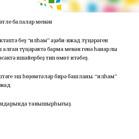
әләтле балалар менән
ктәптә беҙ “илһам” әҙәби-ижад түңәрәген
 алған түңәрәктә бармаҡ менән генә һанарлыҡ
әсәктә ишәйербеҙ тип өмөт итәбеҙ.
ештәге эш һөҙөмтәләр бирә башланы. “илһам”
ижад
һандарында танышырһығыҙ.