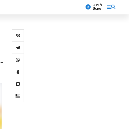
+31 °С
Ясно
ыт