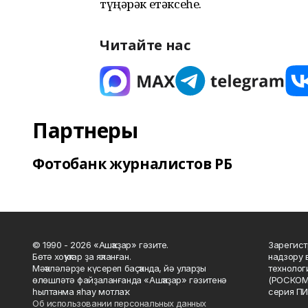
түңәрәк етәксеһе.
Читайте нас
Партнеры
Фотобанк журналистов РБ
© 1990 - 2026 «Ашҡаҙар» гәзите.
Зарегист
Бөтә хоҡуҡтар ҙа яҡланған.
надзору 
Мәҡәләләрҙе күсереп баҫҡанда, йә уларҙы
технолог
өлөшләтә файҙаланғанда «Ашҡаҙар» гәзитенә
(РОСКОМ
һылтанма яһау мотлаҡ.
серия ПИ
Об использовании персональных данных