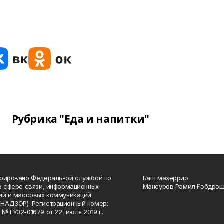
Рубрика "Еда и напитки"
рировано Федеральной службой по
Баш мөхәррир
в сфере связи, информационных
Мансуров Рәмил Ғәбдрәш
ий и массовых коммуникаций
НАДЗОР). Регистрационный номер:
 №ТУ02-01679 от 22 июля 2019 г.