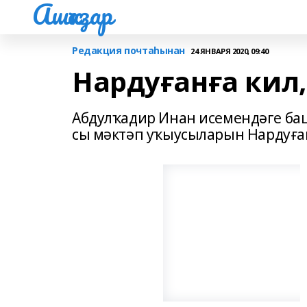
Ашҡаҙар
Редакция почтаһынан
24 ЯНВАРЯ 2020, 09:40
Нардуғанға кил,
Абдулҡадир Инан исемендәге башҡ
сы мәктәп уҡыусыларын Нардуғ