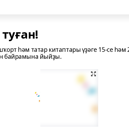
 туған!
орт һәм татар китаптары үҙәге 15-се һәм 
ан байрамына йыйҙы.