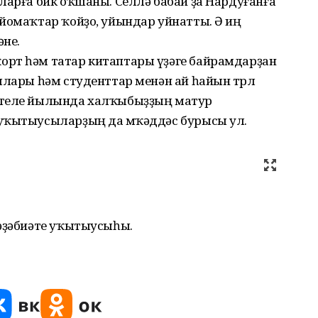
ларға бик оҡшаны. Селлә бабай ҙа Нардуғанға
йомаҡтар ҡойҙо, уйындар уйнатты. Ә иң
әне.
орт һәм татар китаптары үҙәге байрамдарҙан
ылары һәм студенттар менән ай һайын төрлө
 теле йылында халҡыбыҙҙың матур
уҡытыусыларҙың да мөҡәддәс бурысы ул.
 әҙәбиәте уҡытыусыһы.