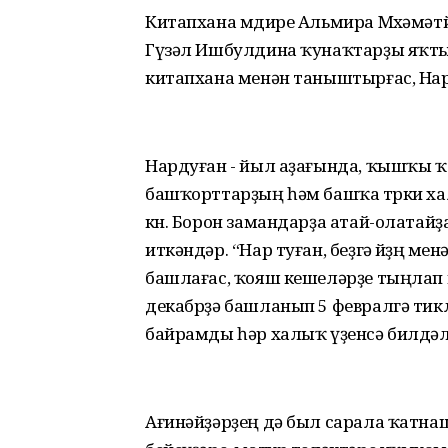
Китапхана мөдире Альмира Мөхәмәт
Гүзәл Ишбулдина ҡунаҡтарҙы яҡты 
китапхана менән таныштырғас, Нар
Нардуған - йыл аҙағында, ҡышҡы ҡ
башҡорттарҙың һәм башҡа төрки х
көн. Борон замандарҙа атай-олатайҙ
иткәндәр. “Нар туған, беҙгә йөҙөң мен
башлағас, ҡояш кешеләрҙе тыңлап йө
декабрҙә башланып 5 февралгә тик
байрамды һәр халыҡ үҙенсә билдәл
Ағинәйҙәрҙең дә был сарала ҡатнаш