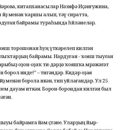
йәрова, китапханасылар Нәзифә Иҫәнғужина,
йөҙ менән ҡаршы алып, тәү сиратта,
дуған байрамы тураһында һөйләнеләр.
ояш торошонан һуң үткәрелеп килгән
алыҡтарҙың байрамы. Нардуған - ҡояш тыуған
арыбыҙ оҙон-оҙаҡ төн-дәрҙә ҡояшҡа мөрәжәғәт
ән борол инде!” – тигәндәр. Көндәр оҙая
ҙө менән борола икән, тип уйлағандар. Ул 25
лем дауам иткән. Борон-борондан килгән был
әгән.
ыуы байрамға йәм өҫтәне. Уларҙың йыр-