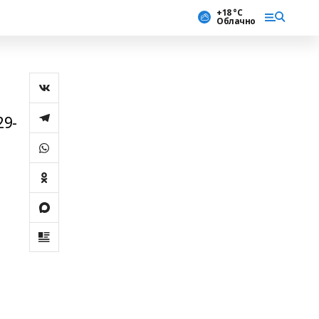
+18 °С
Облачно
29-