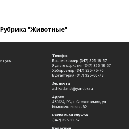
Рубрика "Животные"
Телефон
ит улы.
Баш мөхәррир (347) 325-18-57
Яуаплы сәркәтип (347) 325-18-57
Хәбәрселәр (347) 325-75-70
Бухгалтерия (347) 325-60-73
Эл. почта
ashkadar-st@yandex.ru
Адрес
453124, РБ, г. Стерлитамак, ул.
Комсомольская, 82
Рекламная служба
(347) 325-18-57
Редакция