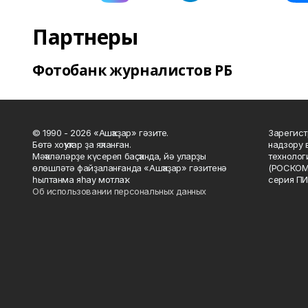
Партнеры
Фотобанк журналистов РБ
© 1990 - 2026 «Ашҡаҙар» гәзите.
Зарегист
Бөтә хоҡуҡтар ҙа яҡланған.
надзору 
Мәҡәләләрҙе күсереп баҫҡанда, йә уларҙы
технолог
өлөшләтә файҙаланғанда «Ашҡаҙар» гәзитенә
(РОСКОМ
һылтанма яһау мотлаҡ.
серия ПИ
Об использовании персональных данных