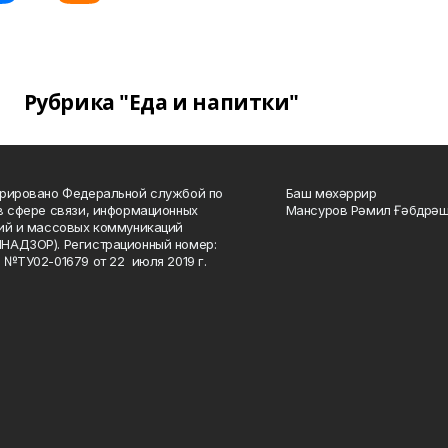
Рубрика "Еда и напитки"
рировано Федеральной службой по
Баш мөхәррир
в сфере связи, информационных
Мансуров Рәмил Ғәбдрәш
ий и массовых коммуникаций
НАДЗОР). Регистрационный номер:
 №ТУ02-01679 от 22 июля 2019 г.