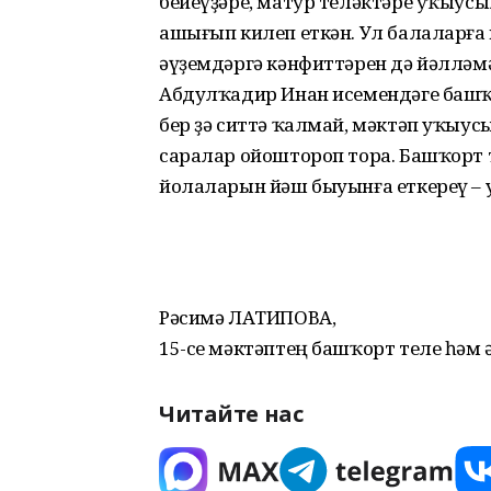
бейеүҙәре, матур теләктәре уҡыусы
ашығып килеп еткән. Ул балаларға 
әүҙемдәргә кәнфиттәрен дә йәлләм
Абдулҡадир Инан исемендәге башҡ
бер ҙә ситтә ҡалмай, мәктәп уҡыус
саралар ойоштороп тора. Башҡорт
йолаларын йәш быуынға еткереү – 
Рәсимә ЛАТИПОВА,
15-се мәктәптең башҡорт теле һәм
Читайте нас