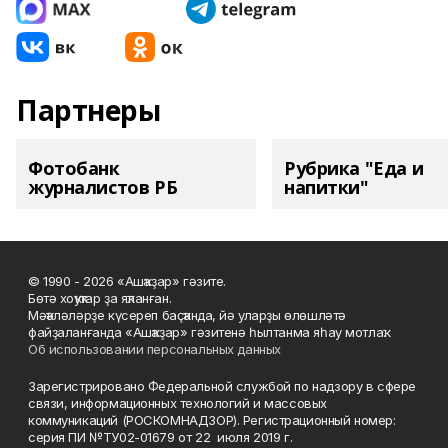
Партнеры
Фотобанк
Рубрика "Еда и
журналистов РБ
напитки"
© 1990 - 2026 «Ашҡаҙар» гәзите.
Бөтә хоҡуҡтар ҙа яҡланған.
Мәҡәләләрҙе күсереп баҫҡанда, йә уларҙы өлөшләтә
файҙаланғанда «Ашҡаҙар» гәзитенә һылтанма яһау мотлаҡ.
Об использовании персональных данных
Зарегистрировано Федеральной службой по надзору в сфере
связи, информационных технологий и массовых
коммуникаций (РОСКОМНАДЗОР). Регистрационный номер:
серия ПИ №ТУ02-01679 от 22 июля 2019 г.