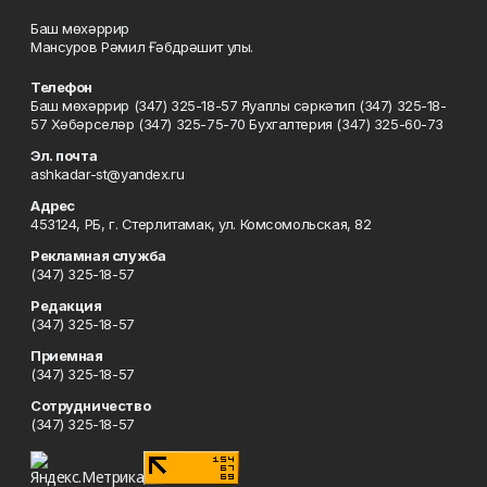
Баш мөхәррир
Мансуров Рәмил Ғәбдрәшит улы.
Телефон
Баш мөхәррир (347) 325-18-57 Яуаплы сәркәтип (347) 325-18-
57 Хәбәрселәр (347) 325-75-70 Бухгалтерия (347) 325-60-73
Эл. почта
ashkadar-st@yandex.ru
Адрес
453124, РБ, г. Стерлитамак, ул. Комсомольская, 82
Рекламная служба
(347) 325-18-57
Редакция
(347) 325-18-57
Приемная
(347) 325-18-57
Сотрудничество
(347) 325-18-57