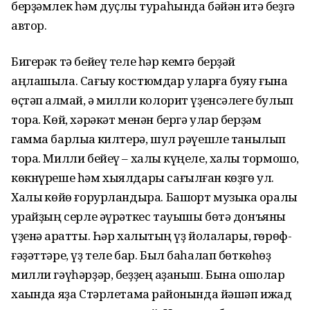
берҙәмлек һәм дуҫлыҡ тураһында бәйән итә беҙгә
автор.
Бигерәк тә бейеү теле һәр кемгә берҙәй
аңлашыла. Сағыу костюмдар уларға буяу ғына
өҫтәп ҡалмай, ә милли колорит үҙенсәлеге булып
тора. Көй, хәрәкәт менән бергә улар берҙәм
гамма барлыҡҡа килтерә, шул рәүешле танылып
тора. Милли бейеү – халыҡ күңеле, халыҡ тормошо,
көкнүреше һәм хыялдары сағылған көҙгө ул.
Халыҡ көйө ғорурландыра. Башҡорт музыка ҡоралы
ҡурайҙың серле әүрәткес тауышы бөтә донъяны
үҙенә ҡаратты. Һәр халыҡтың үҙ йолалары, гөрөф-
ғәҙәттәре, үҙ теле бар. Был баһалап бөткөһөҙ
милли гәүһәрҙәр, беҙҙең ҡаҙаныш. Бына ошолар
хаҡында яҙа Стәрлетамаҡ районында йәшәп ижад