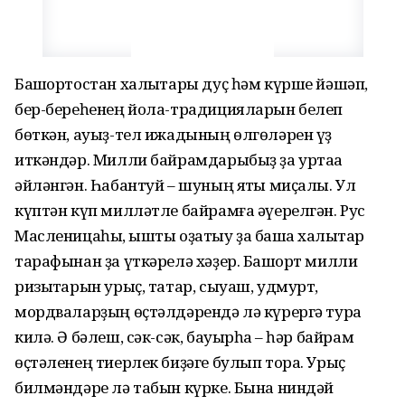
Башҡортостан халыҡтары дуҫ һәм күрше йәшәп,
бер-береһенең йола-традицияларын белеп
бөткән, ауыҙ-тел ижадының өлгөләрен үҙ
иткәндәр. Милли байрамдарыбыҙ ҙа уртаҡҡа
әйләнгән. Һабантуй – шуның яҡты миҫалы. Ул
күптән күп милләтле байрамға әүерелгән. Рус
Масленицаһы, ҡышты оҙатыу ҙа башҡа халыҡтар
тарафынан ҙа үткәрелә хәҙер. Башҡорт милли
ризыҡтарын урыҫ, татар, сыуаш, удмурт,
мордваларҙың өҫтәлдәрендә лә күрергә тура
килә. Ә бәлеш, сәк-сәк, бауырһаҡ – һәр байрам
өҫтәленең тиерлек биҙәге булып тора. Урыҫ
билмәндәре лә табын күрке. Бына ниндәй