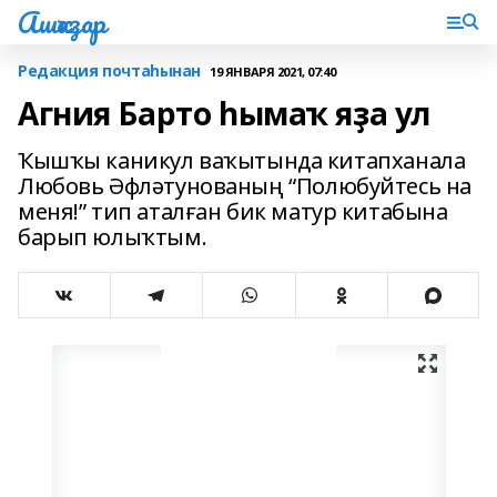
Ашҡаҙар
Редакция почтаһынан
19 ЯНВАРЯ 2021, 07:40
Агния Барто һымаҡ яҙа ул
Ҡышҡы каникул ваҡытында китапханала
Любовь Әфләтунованың “Полюбуйтесь на
меня!” тип аталған бик матур китабына
барып юлыҡтым.