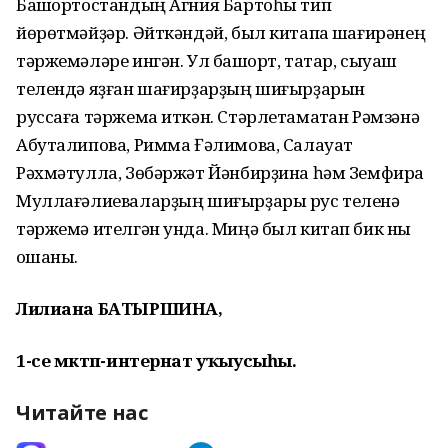
Башҡортостандың Агния Бартоһы тип
йөрөтмәйҙәр. Әйткәндәй, был китапҡа шағирәнең
тәржемәләре ингән. Ул башҡорт, татар, сыуаш
телендә яҙған шағирҙарҙың шиғырҙарын
руссаға тәржема иткән. Стәрлетамаҡтан Рәмзәнә
Абуталипова, Римма Ғәлимова, Салауат
Рәхмәтулла, Зөбәржәт Йәнбирҙина һәм Земфира
Муллағәлиеваларҙың шиғырҙары рус теленә
тәржемә ителгән унда. Миңә был китап бик ныҡ
оҡшаны.
Лилиана БАТЫРШИНА,
1-се мәктәп-интернат уҡыусыһы.
Читайте нас