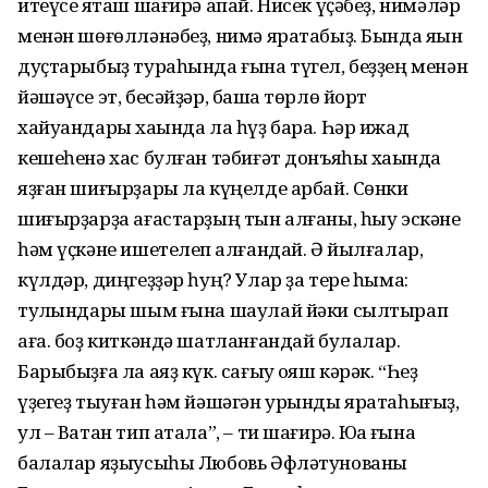
итеүсе яҡташ шағирә апай. Нисек үҫәбеҙ, нимәләр
менән шөғөлләнәбеҙ, нимә яратабыҙ. Бында яҡын
дуҫтарыбыҙ тураһында ғына түгел, беҙҙең менән
йәшәүсе эт, бесәйҙәр, башҡа төрлө йорт
хайуандары хаҡында ла һүҙ бара. Һәр ижад
кешеһенә хас булған тәбиғәт донъяһы хаҡында
яҙған шиғырҙары ла күңелде арбай. Сөнки
шиғырҙарҙа ағастарҙың тын алғаны, һыу эскәне
һәм үҫкәне ишетелеп ҡалғандай. Ә йылғалар,
күлдәр, диңгеҙҙәр һуң? Улар ҙа тере һымаҡ:
тулҡындары шым ғына шаулай йәки сылтырап
аға. боҙ киткәндә шатланғандай булалар.
Барыбыҙға ла аяҙ күк. сағыу ҡояш кәрәк. “Һеҙ
үҙегеҙ тыуған һәм йәшәгән урынды яратаһығыҙ,
ул – Ватан тип атала”, – ти шағирә. Юҡҡа ғына
балалар яҙыусыһы Любовь Әфләтунованы