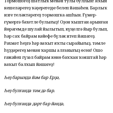
Тормошоғоҙ шатлыҡ менән тулы булһын! Яҡын
кешеләрегеҙ ҡәҙерегеҙҙе белеп йәшәһен. Барлыҡ
изге теләктәрегеҙ тормошҡа ашһын. Ғүмер-
ғүмергә бәхетле булығыҙ! Оҙон ҡыштан арынған
йөрәгемде шулай йылытып, күңелгә йыр булып,
һәр саҡ байрам кәйефе бүләк итеп йәшәгеҙ.
Рәхмәт һеҙгә һәр ваҡыт яҡты сырайығыҙ, тәмле
һүҙҙәрегеҙ менән ҡаршы алғанығыҙ өсөн! Ошо
ғәжәйеп гүзәл байрам көнө баҡҡан ҡояштай һәр
ваҡыт балҡып йәшәгеҙ!
Һеҙ барында йәм бар Ерҙә,
Һеҙ булғанда тәм дә бар.
Һеҙ булғанда дәрт бар йәндә,