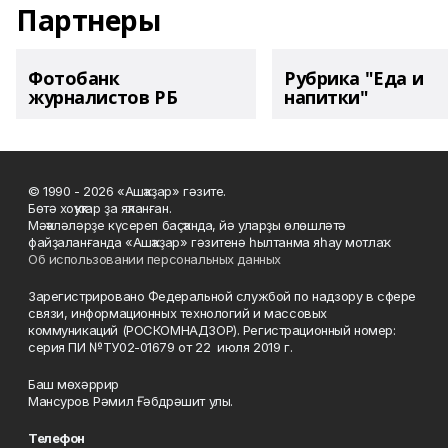
Партнеры
Фотобанк
Рубрика "Еда и
журналистов РБ
напитки"
© 1990 - 2026 «Ашҡаҙар» гәзите.
Бөтә хоҡуҡтар ҙа яҡланған.
Мәҡәләләрҙе күсереп баҫҡанда, йә уларҙы өлөшләтә
файҙаланғанда «Ашҡаҙар» гәзитенә һылтанма яһау мотлаҡ.
Об использовании персональных данных
Зарегистрировано Федеральной службой по надзору в сфере
связи, информационных технологий и массовых
коммуникаций (РОСКОМНАДЗОР). Регистрационный номер:
серия ПИ №ТУ02-01679 от 22 июля 2019 г.
Баш мөхәррир
Мансуров Рәмил Ғәбдрәшит улы.
Телефон