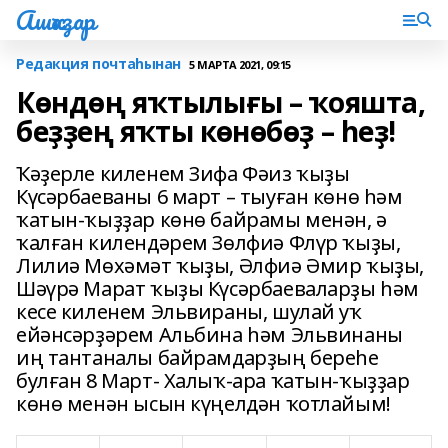
Ашҡаҙар
Редакция почтаһынан
5 МАРТА 2021, 09:15
Көндөң яҡтылығы – ҡояшта,
беҙҙең яҡты көнөбөҙ – һеҙ!
Ҡәҙерле киленем Зифа Фәиз ҡыҙы
Күсәрбаеваны 6 март – тыуған көнө һәм
ҡатын-ҡыҙҙар көнө байрамы менән, ә
ҡалған килендәрем Зөлфиә Флүр ҡыҙы,
Лилиә Мөхәмәт ҡыҙы, Әлфиә Әмир ҡыҙы,
Шәүрә Марат ҡыҙы Күсәрбаеваларҙы һәм
кесе киленем Эльвираны, шулай уҡ
ейәнсәрҙәрем Альбина һәм Эльвинаны
иң тантаналы байрамдарҙың береһе
булған 8 Март- Халыҡ-ара ҡатын-ҡыҙҙар
көнө менән ысын күңелдән ҡотлайым!