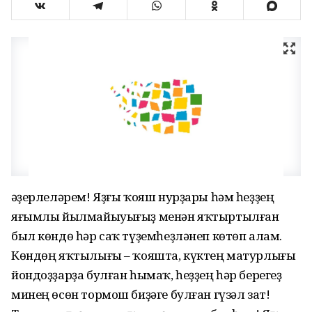
Ҡәҙерлеләрем! Яҙғы ҡояш нурҙары һәм һеҙҙең
яғымлы йылмайыуығыҙ менән яҡтыртылған
был көндө һәр саҡ түҙемһеҙләнеп көтөп алам.
Көндөң яҡтылығы – ҡояшта, күктең матурлығы
йондоҙҙарҙа булған һымаҡ, һеҙҙең һәр берегеҙ
минең өсөн тормош биҙәге булған гүзәл зат!