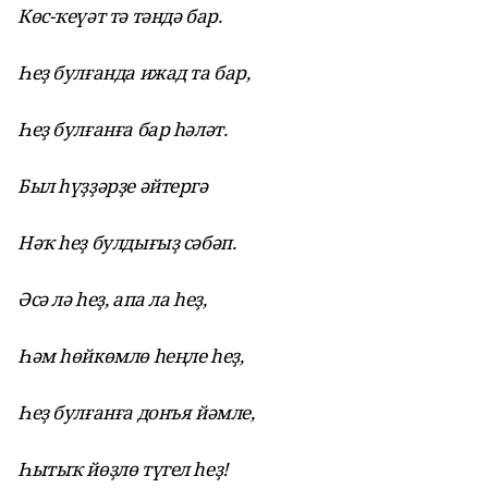
Көс-ҡеүәт тә тәндә бар.
Һеҙ булғанда ижад та бар,
Һеҙ булғанға бар һәләт.
Был һүҙҙәрҙе әйтергә
Нәҡ һеҙ булдығыҙ сәбәп.
Әсә лә һеҙ, апа ла һеҙ,
Һәм һөйкөмлө һеңле һеҙ,
Һеҙ булғанға донъя йәмле,
Һ
ытыҡ йөҙлө түгел һеҙ!