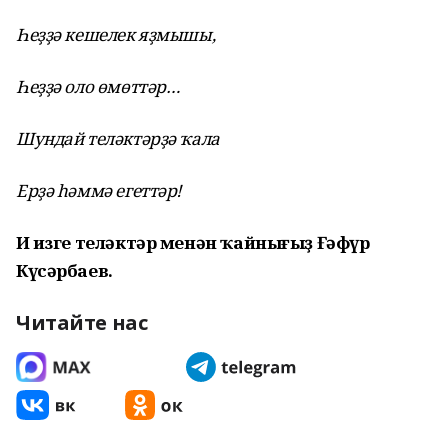
Һеҙҙә кешелек яҙмышы,
Һеҙҙә оло өмөттәр…
Шундай теләктәрҙә ҡала
Ерҙә һәммә егеттәр!
Иң изге теләктәр менән ҡайнығыҙ Ғәфүр
Күсәрбаев.
Читайте нас