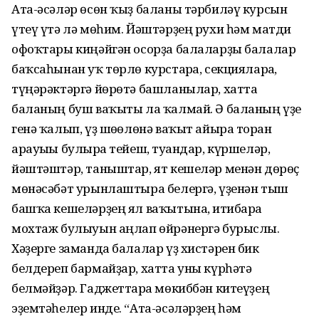
Ата-әсәләр өсөн ҡыҙ баланы тәрбиләү курсын
үтеү үтә лә мөһим. Йәштәрҙең рухи һәм матди
офоҡтары киңәйгән осорҙа балаларҙы балалар
баҡсаһынан уҡ төрлө курстарға, секцияларға,
түңәрәктәргә йөрөтә башланылар, хатта
баланың буш ваҡыты ла ҡалмай. Ә баланың үҙе
генә ҡалып, үҙ шөғөлөнә ваҡыт айыра торған
арауығы булырға тейеш, туғандар, күршеләр,
йәштәштәр, таныштар, ят кешеләр менән дөрөҫ
мөнәсәбәт урынлаштыра белергә, үҙенән тыш
башҡа кешеләрҙең ял ваҡытына, иғтибарға
мохтаж булыуын аңлап өйрәнергә бурыслы.
Хәҙерге заманда балалар үҙ хистәрен бик
белдереп бармайҙар, хатта уны күрһәтә
белмәйҙәр. Гаджеттарға мөкиббән китеүҙең
эҙемтәһелер инде. “Ата-әсәләрҙең һәм