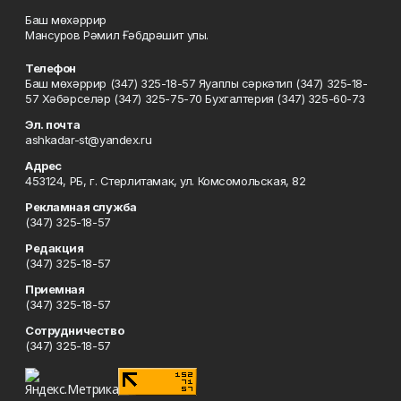
Баш мөхәррир
Мансуров Рәмил Ғәбдрәшит улы.
Телефон
Баш мөхәррир (347) 325-18-57 Яуаплы сәркәтип (347) 325-18-
57 Хәбәрселәр (347) 325-75-70 Бухгалтерия (347) 325-60-73
Эл. почта
ashkadar-st@yandex.ru
Адрес
453124, РБ, г. Стерлитамак, ул. Комсомольская, 82
Рекламная служба
(347) 325-18-57
Редакция
(347) 325-18-57
Приемная
(347) 325-18-57
Сотрудничество
(347) 325-18-57