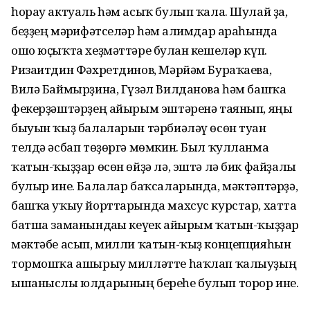
һорау актуаль һәм асыҡ булып ҡала. Шулай ҙа,
беҙҙең мәғрифәтселәр һәм ғалимдар араһында
ошо юҫыҡта хеҙмәттәре булған кешеләр күп.
Ризаитдин Фәхретдинов, Мәрйәм Бураҡаева,
Вилә Баймырҙина, Гүзәл Вилданова һәм башҡа
фекерҙәштәрҙең айырым эштәренә таянып, яңы
быуын ҡыҙ балаларын тәрбиәләү өсөн туған
телдә әсбап төҙөргә мөмкин. Был ҡулланма
ҡатын-ҡыҙҙар өсөн өйҙә лә, эштә лә бик файҙалы
булыр ине. Балалар баҡсаларында, мәктәптәрҙә,
башҡа уҡыу йорттарында махсус курстар, хатта
батша заманындағы кеүек айырым ҡатын-ҡыҙҙар
мәктәбе асып, милли ҡатын-ҡыҙ концепцияһын
тормошҡа ашырыу милләтте һаҡлап ҡалыуҙың
ышаныслы юлдарының береһе булып торор ине.