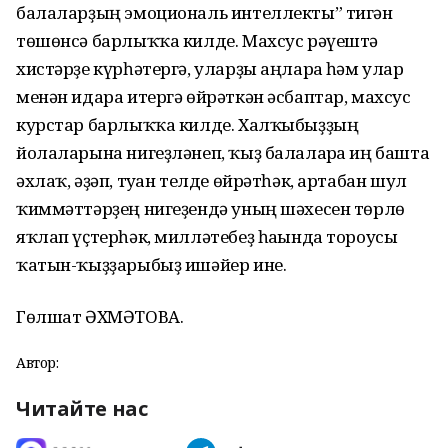
балаларҙың эмоциональ интеллекты” тигән
төшөнсә барлыҡҡа килде. Махсус рәүештә
хистәрҙе күрһәтергә, уларҙы аңларға һәм улар
менән идара итергә өйрәткән әсбаптар, махсус
курстар барлыҡҡа килде. Халҡыбыҙҙың
йолаларына нигеҙләнеп, ҡыҙ балаларға иң башта
әхлаҡ, әҙәп, туған телде өйрәтһәк, артабан шул
ҡиммәттәрҙең нигеҙендә уның шәхесен төрлө
яҡлап үҫтерһәк, милләтебеҙ һағында тороусы
ҡатын-ҡыҙҙарыбыҙ ишәйер ине.
Гөлшат ӘХМӘТОВА.
Автор:
Читайте нас