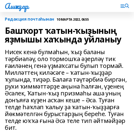
Ашҡаҙар
Редакция почтаһынан
10 МАРТА 2022, 06:55
Башҡорт ҡатын-ҡыҙының
яҙмышы хаҡында уйланыу
Нисек кенә булмаһын, ҡыҙ баланы
тәрбиәләү, оло тормошҡа әҙерләү тик
ғаиләнең генә үҙмаҡсаты булып тормай.
Милләттең киләсәге – ҡатын-ҡыҙҙар
ҡулында, тиҙәр. Балаға тәүтәрбиә биргән,
рухи ҡиммәттәрҙе аңына һалған, үҙенең
Әсәлек, Ҡатын-ҡыҙ призмаһы аша уның
донъяға күҙен асҡан кеше – Әсә. Туған
телде һаҡлап ҡалыу ҙа ҡатын-ҡыҙҙарға
йөкмәтелгән бурыстарҙың береһе. Туған
телде юҡҡа ғына Әсә теле тип әйтмәйҙәр
бит.