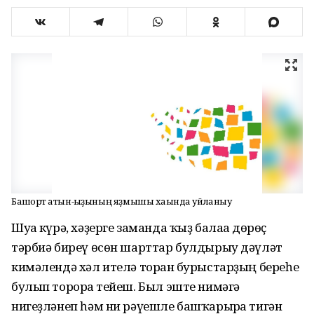
Башҡорт ҡатын-ҡыҙының яҙмышы хаҡында уйланыу
Шуға күрә, хәҙерге заманда ҡыҙ балаға дөрөҫ
тәрбиә биреү өсөн шарттар булдырыу дәүләт
кимәлендә хәл ителә торған бурыстарҙың береһе
булып торорға тейеш. Был эште нимәгә
нигеҙләнеп һәм ни рәүешле башҡарырға тигән