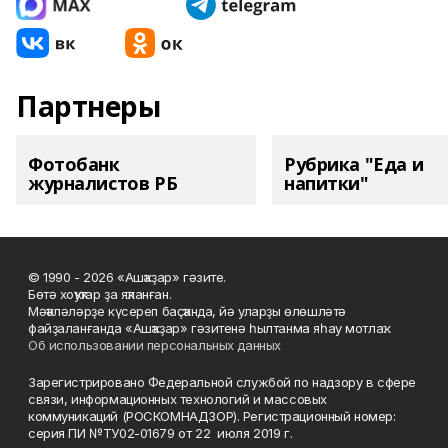
Партнеры
Фотобанк
Рубрика "Еда и
журналистов РБ
напитки"
© 1990 - 2026 «Ашҡаҙар» гәзите.
Бөтә хоҡуҡтар ҙа яҡланған.
Мәҡәләләрҙе күсереп баҫҡанда, йә уларҙы өлөшләтә
файҙаланғанда «Ашҡаҙар» гәзитенә һылтанма яһау мотлаҡ.
Об использовании персональных данных
Зарегистрировано Федеральной службой по надзору в сфере
связи, информационных технологий и массовых
коммуникаций (РОСКОМНАДЗОР). Регистрационный номер:
серия ПИ №ТУ02-01679 от 22 июля 2019 г.