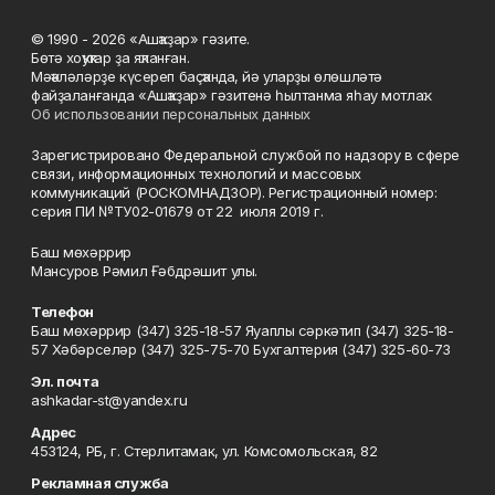
© 1990 - 2026 «Ашҡаҙар» гәзите.
Бөтә хоҡуҡтар ҙа яҡланған.
Мәҡәләләрҙе күсереп баҫҡанда, йә уларҙы өлөшләтә
файҙаланғанда «Ашҡаҙар» гәзитенә һылтанма яһау мотлаҡ.
Об использовании персональных данных
Зарегистрировано Федеральной службой по надзору в сфере
связи, информационных технологий и массовых
коммуникаций (РОСКОМНАДЗОР). Регистрационный номер:
серия ПИ №ТУ02-01679 от 22 июля 2019 г.
Баш мөхәррир
Мансуров Рәмил Ғәбдрәшит улы.
Телефон
Баш мөхәррир (347) 325-18-57 Яуаплы сәркәтип (347) 325-18-
57 Хәбәрселәр (347) 325-75-70 Бухгалтерия (347) 325-60-73
Эл. почта
ashkadar-st@yandex.ru
Адрес
453124, РБ, г. Стерлитамак, ул. Комсомольская, 82
Рекламная служба