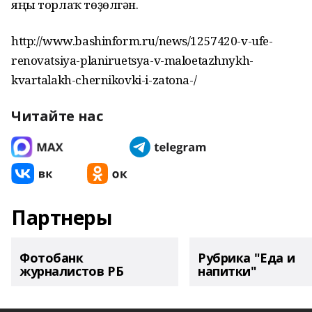
яңы торлаҡ төҙөлгән.
http://www.bashinform.ru/news/1257420-v-ufe-
renovatsiya-planiruetsya-v-maloetazhnykh-
kvartalakh-chernikovki-i-zatona-/
Читайте нас
Партнеры
Фотобанк
Рубрика "Еда и
журналистов РБ
напитки"