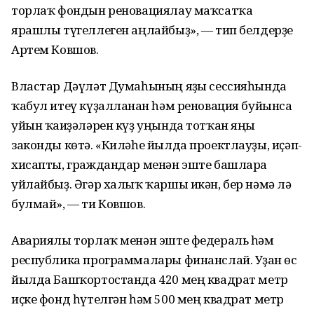
торлаҡ фондын реновациялау маҡсатҡа
ярашлы түгеллеген аңлайбыҙ», — тип белдерҙе
Артем Ковшов.
Властар Дәүләт Думаһының яҙғы сессияһында
ҡабул итеү күҙалланған һәм реновация буйынса
уйын ҡағиҙәләрен күҙ уңында тотҡан яңы
законды көтә. «Киләһе йылда проектлауҙы, иҫәп-
хисапты, граждандар менән эште башларға
уйлайбыҙ. Әгәр халыҡ ҡаршы икән, бер нәмә лә
булмай», — ти Ковшов.
Авариялы торлаҡ менән эште федераль һәм
республика программалары финанслай. Уҙған өс
йылда Башҡортостанда 420 мең квадрат метр
иҫке фонд һүтелгән һәм 500 мең квадрат метр