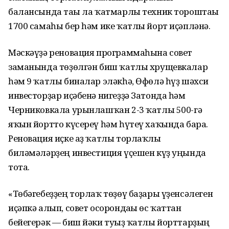
балансында тағы ла ҡатмарлы техник тороштағы
1700 самаһы бер һәм ике ҡатлы йорт иҫәпләнә.
Мәскәүҙә реновация программаһына совет
заманында төҙөлгән биш ҡатлы хрущевкалар
һәм 9 ҡатлы биналар эләкһә, Өфөлә һүҙ шәхси
инвесторҙар иҫәбенә нигеҙҙә Затонда һәм
Черниковкала урынлашҡан 2-3 ҡатлы 500-гә
яҡын йортто күсереү һәм һүтеү хаҡында бара.
Реновация иҫке аҙ ҡатлы торлаҡлы
биләмәләрҙең инвестиция үҫешен күҙ уңында
тота.
«Төбәгебеҙҙең торлаҡ төҙөү баҙары үҙенсәлеген
иҫәпкә алып, совет осорондағы өс ҡаттан
бейегерәк — биш йәки туғыҙ ҡатлы йорттарҙың