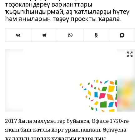
төҙөкләндереү варианттары
ҡыҙыҡһындырмай, аҙ ҡатлыларҙы һүтеү
һәм яңыларын төҙөү проекты ҡарала.
2017 йылға мәғлүмәттәр буйынса, Өфөлә 1750-гә
яҡын биш ҡатлы йорт урынлашҡан. Өҫтәүенә
ҡаланың торлаҡ хужалығы идаралығы