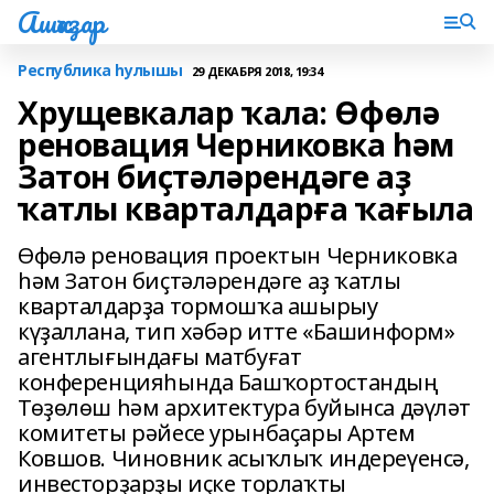
Ашҡаҙар
Республика һулышы
29 ДЕКАБРЯ 2018, 19:34
Хрущевкалар ҡала: Өфөлә
реновация Черниковка һәм
Затон биҫтәләрендәге аҙ
ҡатлы кварталдарға ҡағыла
Өфөлә реновация проектын Черниковка
һәм Затон биҫтәләрендәге аҙ ҡатлы
кварталдарҙа тормошҡа ашырыу
күҙаллана, тип хәбәр итте «Башинформ»
агентлығындағы матбуғат
конференцияһында Башҡортостандың
Төҙөлөш һәм архитектура буйынса дәүләт
комитеты рәйесе урынбаҫары Артем
Ковшов. Чиновник асыҡлыҡ индереүенсә,
инвесторҙарҙы иҫке торлаҡты