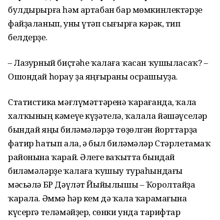
булдырырға һәм артабан бар мөмкинлектәрҙе
файҙаланып, уны үтәп сығырға кәрәк, тип
белдерҙе.
– Лазурный биҫтәһе ҡалаға ҡасан ҡушыласаҡ? –
Ошондай һорау ҙа яңғыраны осрашыуҙа.
Статистика мәғлүмәттәренә ҡарағанда, ҡала
халҡының кәмеүе күҙәтелә, ҡалала йәшәүселәр
бындай яңы биләмәләрҙә төҙөлгән йорттарҙа
фатир һатып ала, ә был биләмәләр Стәрлетамаҡ
районына ҡарай. Әлеге ваҡытта бындай
биләмәләрҙе ҡалаға ҡушыу тураһындағы
мәсьәлә БР Дәүләт Йыйылышы – Ҡоролтайҙа
ҡарала. Әммә һәр кем дә ҡала ҡарамағына
күсергә теләмәйҙер, сөнки унда тарифтар