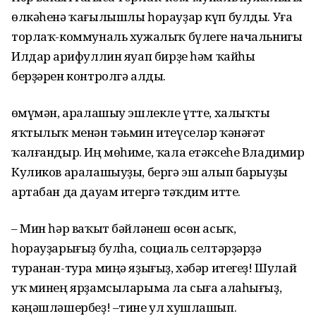
өлкәһенә ҡағылышлы һорауҙар күп булды. Уға
торлаҡ-коммуналь хужалыҡ бүлеге начальнигы
Илдар Ғарифуллин яуап бирҙе һәм ҡайһы
берҙәрен контролгә алды.
Ғөмүмән, аралашыу эшлекле үтте, халыҡты
яҡтылыҡ менән тәьмин итеүселәр ҡәнәғәт
ҡалғандыр. Иң мөһиме, ҡала етәксеһе Владимир
Куликов аралашыуҙы, бергә эш алып барыуҙы
артабан да дауам итергә тәҡдим итте.
– Мин һәр ваҡыт бәйләнеш өсөн асыҡ,
һорауҙарығыҙ булһа, социаль селтәрҙәрҙә
туранан-тура миңә яҙығыҙ, хәбәр итегеҙ! Шулай
уҡ минең ярҙамсыларыма ла сыға алаһығыҙ,
кәңәшләшербеҙ! –тине ул хушлашып.