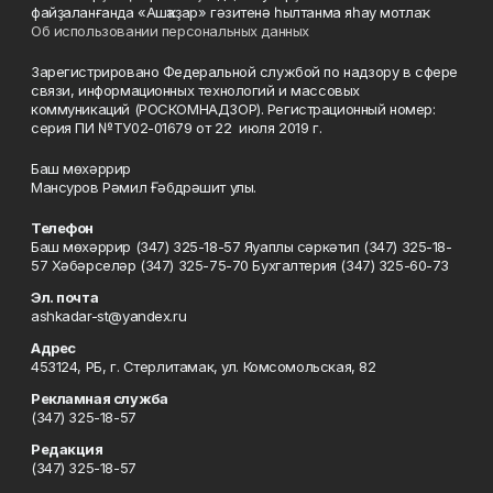
файҙаланғанда «Ашҡаҙар» гәзитенә һылтанма яһау мотлаҡ.
Об использовании персональных данных
Зарегистрировано Федеральной службой по надзору в сфере
связи, информационных технологий и массовых
коммуникаций (РОСКОМНАДЗОР). Регистрационный номер:
серия ПИ №ТУ02-01679 от 22 июля 2019 г.
Баш мөхәррир
Мансуров Рәмил Ғәбдрәшит улы.
Телефон
Баш мөхәррир (347) 325-18-57 Яуаплы сәркәтип (347) 325-18-
57 Хәбәрселәр (347) 325-75-70 Бухгалтерия (347) 325-60-73
Эл. почта
ashkadar-st@yandex.ru
Адрес
453124, РБ, г. Стерлитамак, ул. Комсомольская, 82
Рекламная служба
(347) 325-18-57
Редакция
(347) 325-18-57