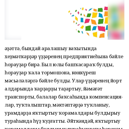
Ғәҙәттә, бындай аралашыу ваҡытында
хеҙмәткәрҙәр үҙҙәренең предприятиеһына бәйле
һорауҙар бирә. Был юлы башҡасараҡ булды,
һорауҙар ҡала тормошона, көнкүреш
мәсьәләләргә бәйле булды. Улар үҙҙәренең йорт
алдарында ҡарҙарҙы таҙартыу, йәмәғәт
транспорты, балалар баҡсаһында компенсация-
лар, туҡталыштар, мәктәптәрҙә туҡланыу,
урамдарҙа яҡтыртыу ҡорамалдары булдырыу
тураһында һүҙ ҡуҙғатты. Әйткәндәй, яҡтыртыу
ҡорамалдары булдырыу тураһындағы һорауҙы