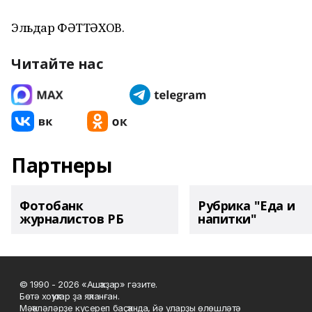
Эльдар ФӘТТӘХОВ.
Читайте нас
Партнеры
Фотобанк
Рубрика "Еда и
журналистов РБ
напитки"
© 1990 - 2026 «Ашҡаҙар» гәзите.
Бөтә хоҡуҡтар ҙа яҡланған.
Мәҡәләләрҙе күсереп баҫҡанда, йә уларҙы өлөшләтә