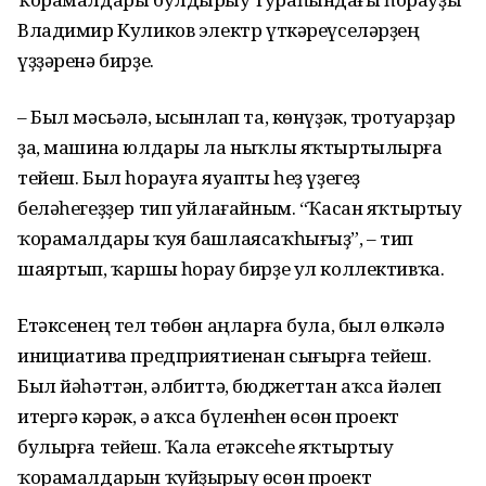
Владимир Куликов электр үткәреүселәрҙең
үҙҙәренә бирҙе.
– Был мәсьәлә, ысынлап та, көнүҙәк, тротуарҙар
ҙа, машина юлдары ла ныҡлы яҡтыртылырға
тейеш. Был һорауға яуапты һеҙ үҙегеҙ
беләһегеҙҙер тип уйлағайным. “Ҡасан яҡтыртыу
ҡорамалдары ҡуя башлаясаҡһығыҙ”, – тип
шаяртып, ҡаршы һорау бирҙе ул коллективҡа.
Етәксенең тел төбөн аңларға була, был өлкәлә
инициатива предприятиенан сығырға тейеш.
Был йәһәттән, әлбиттә, бюджеттан аҡса йәлеп
итергә кәрәк, ә аҡса бүленһен өсөн проект
булырға тейеш. Ҡала етәксеһе яҡтыртыу
ҡорамалдарын ҡуйҙырыу өсөн проект