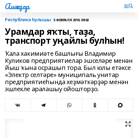
Ашҡаҙар
Республика һулышы
5 ФЕВРАЛЯ 2019, 09:02
Урамдар яҡты, таҙа,
транспорт уңайлы булһын!
Ҡала хакимиәте башлығы Владимир
Куликов предприятиелар эшселәре менән
йыш ҡына осрашып тора. Был юлы етәксе
«Электр селтәре» муниципаль унитар
предприятиеһында хеҙмәткәрҙәр менән
эшлекле аралашыу ойошторҙо.