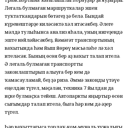
Легаль булмаған маршруткалар эшен
туҡтатҡандарын бөтәгеҙ ҙә белә. Бындай
күренештәрҙе киләсәктә хәл итәсәкбеҙ. Әлеге
мәлдә тулыһынса анализ яһала, уның нигеҙендә
эште көйләйәсәкбеҙ, йәмәғәт транспортының
ваҡытында һәм йыш йөрөү мәсьәләһе лә хәл
ителәсәк. Бының өсөн бер аҙ ваҡыт талап ителә.
Ә легаль булмаған транспортты
законлаштырып алыуға бер кем дә
ҡамасауламай, беҙ ҙә риза. Әммә законды үтәүе
еңелдән түгел, мәҫәлән, техника 7 йылдан да
иҫке булмаҫҡа тейеш. Автопаркты яңыртыр өсөн
сығымдар талап ителә, быға һәр кем дә әҙер
түгел.
Һәр ваҡыттағыса торлаҡ-ком-муналь хужалығы