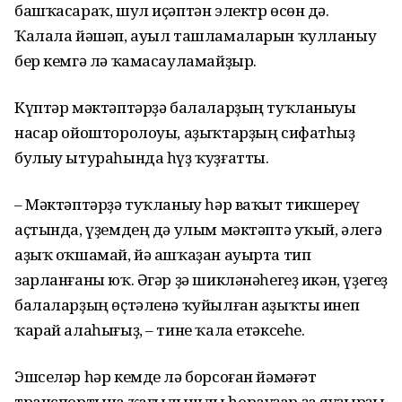
башҡасараҡ, шул иҫәптән электр өсөн дә.
Ҡалала йәшәп, ауыл ташламаларын ҡулланыу
бер кемгә лә ҡамасауламайҙыр.
Күптәр мәктәптәрҙә балаларҙың туҡланыуы
насар ойошторолоуы, аҙыҡтарҙың сифатһыҙ
булыу ытураһында һүҙ ҡуҙғатты.
– Мәктәптәрҙә туҡланыу һәр ваҡыт тикшереү
аҫтында, үҙемдең дә улым мәктәптә уҡый, әлегә
аҙыҡ оҡшамай, йә ашҡаҙан ауырта тип
зарланғаны юҡ. Әгәр ҙә шикләнәһегеҙ икән, үҙегеҙ
балаларҙың өҫтәленә ҡуйылған аҙыҡты инеп
ҡарай алаһығыҙ, – тине ҡала етәксеһе.
Эшселәр һәр кемде лә борсоған йәмәғәт
транспортына ҡағылышлы һорауҙар ҙа яуҙырҙы.