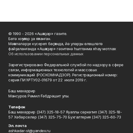
© 1990 - 2026 «Ашҡаҙар» гәзите.
Бөтә хоҡуҡтар ҙа яҡланған.
Мәҡәләләрҙе күсереп баҫҡанда, йә уларҙы өлөшләтә
файҙаланғанда «Ашҡаҙар» гәзитенә һылтанма яһау мотлаҡ.
Об использовании персональных данных
Зарегистрировано Федеральной службой по надзору в сфере
связи, информационных технологий и массовых
коммуникаций (РОСКОМНАДЗОР). Регистрационный номер:
серия ПИ №ТУ02-01679 от 22 июля 2019 г.
Баш мөхәррир
Мансуров Рәмил Ғәбдрәшит улы.
Телефон
Баш мөхәррир (347) 325-18-57 Яуаплы сәркәтип (347) 325-18-
57 Хәбәрселәр (347) 325-75-70 Бухгалтерия (347) 325-60-73
Эл. почта
ashkadar-st@yandex.ru