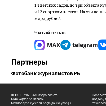
14 детских садов, по три объекта 
и 12 спорткомплексов. На эти цели
млрд рублей.
Читайте нас
Партнеры
Фотобанк журналистов РБ
© 1990 - 2026 «Ашҡаҙар» гәзите.
Зарегист
Бөтә хоҡуҡтар ҙа яҡланған.
надзору 
Мәҡәләләрҙе күсереп баҫҡанда, йә уларҙы
технолог