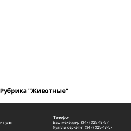
Рубрика "Животные"
Телефон
ит улы.
Баш мөхәррир (347) 325-18-57
Яуаплы сәркәтип (347) 325-18-57