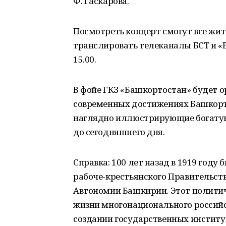
Ф. Гаскарова.
Посмотреть концерт смогут все жи
транслировать телеканалы БСТ и «
15.00.
В фойе ГКЗ «Башкортостан» будет о
современных достижениях Башкорто
наглядно иллюстрирующие богатую
до сегодняшнего дня.
Справка: 100 лет назад в 1919 год
рабоче-крестьянского Правительст
Автономии Башкирии. Этот политич
жизни многонационального российс
создании государственных институ