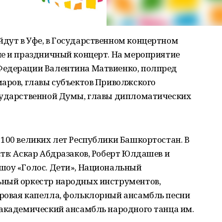
дут в Уфе, в Государственном концертном
ие и праздничный концерт. На мероприятие
Федерации Валентина Матвиенко, полпред
маров, главы субъектов Приволжского
сударственной Думы, главы дипломатических
100 великих лет Республики Башкортостан. В
тв: Аскар Абдразаков, Роберт Юлдашев и
шоу «Голос. Дети», Национальный
ьный оркестр народных инструментов,
ровая капелла, фольклорный ансамбль песни
 академический ансамбль народного танца им.