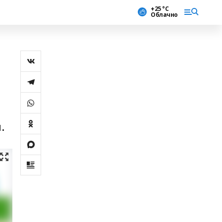
+25 °С
Облачно
.