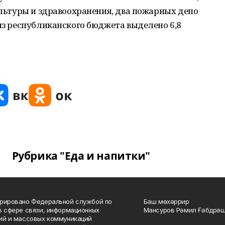
культуры и здравоохранения, два пожарных депо
 из республиканского бюджета выделено 6,8
Рубрика "Еда и напитки"
рировано Федеральной службой по
Баш мөхәррир
в сфере связи, информационных
Мансуров Рәмил Ғәбдрәш
ий и массовых коммуникаций