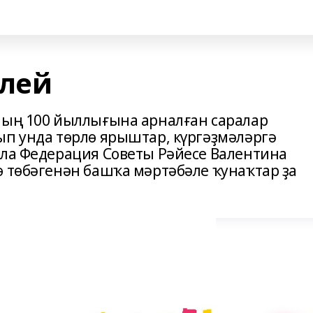
илей
ның 100 йыллығына арналған саралар
ып унда төрлө ярыштар, күргәҙмәләргә
ала Федерация Советы Рәйесе Валентина
ө төбәгенән башҡа мәртәбәле ҡунаҡтар ҙа