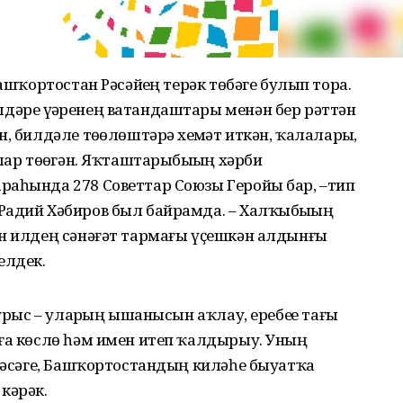
Башҡортостан Рәсәйҙең терәк төбәге булып тора.
әре үҙҙәренең ватандаштары менән бер рәттән
 билдәле төҙөлөштәрҙә хеҙмәт иткән, ҡалаларҙы,
лар төҙөгән. Яҡташтарыбыҙҙың хәрби
раһында 278 Советтар Союзы Геройы бар, –тип
Радий Хәбиров был байрамда. – Халҡыбыҙҙың
ән илдең сәнәғәт тармағы үҫешкән алдынғы
елдек.
урыс – уларҙың ышанысын аҡлау, еребеҙҙе тағы
нға көслө һәм имен итеп ҡалдырыу. Уның
иләсәге, Башҡортостандың киләһе быуатҡа
кәрәк.