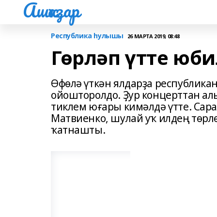
Ашҡаҙар
Республика һулышы
26 МАРТА 2019, 08:48
Гөрләп үтте юб
Өфөлә үткән ялдарҙа республика
ойошторолдо. Ҙур концерттан ал
тиклем юғары кимәлдә үтте. Сар
Матвиенко, шулай уҡ илдең төрл
ҡатнашты.