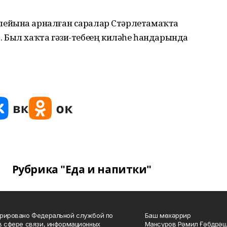
лейына арналған саралар Стәрлетамаҡта
Был хаҡта гәзи-тебеҙҙең киләһе һандарында
Рубрика "Еда и напитки"
рировано Федеральной службой по
Баш мөхәррир
в сфере связи, информационных
Мансуров Рәмил Ғәбдрәш