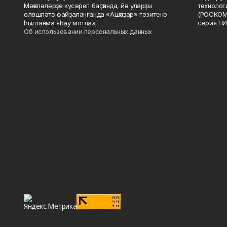
Мәҡәләләрҙе күсереп баҫҡанда, йә уларҙы
технолог
өлөшләтә файҙаланғанда «Ашҡаҙар» гәзитенә
(РОСКОМ
һылтанма яһау мотлаҡ.
серия ПИ
Об использовании персональных данных