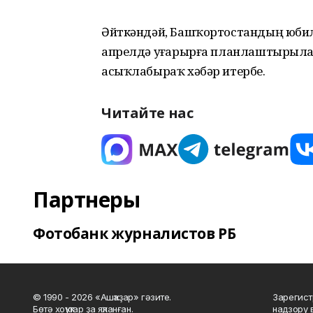
Әйткәндәй, Башҡортостандың юби
апрелдә уҙғарырға планлаштырыла. 
асыҡлабыраҡ хәбәр итербеҙ.
Читайте нас
Партнеры
Фотобанк журналистов РБ
© 1990 - 2026 «Ашҡаҙар» гәзите.
Зарегист
Бөтә хоҡуҡтар ҙа яҡланған.
надзору 