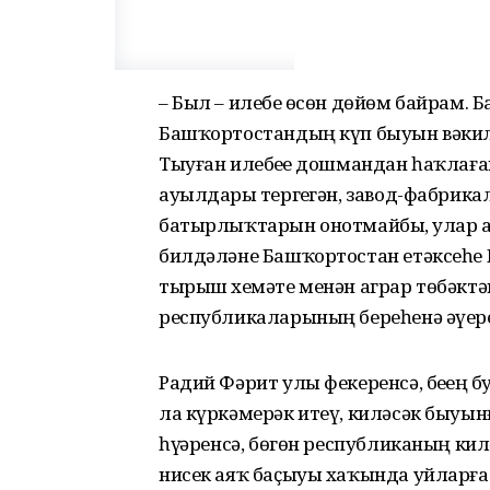
– Был – илебеҙ өсөн дөйөм байрам. 
Башҡортостандың күп быуын вәкилд
Тыуған илебеҙҙе дошмандан һаҡлаған,
ауылдарҙы тергеҙгән, завод-фабрика
батырлыҡтарын онотмайбыҙ, улар а
билдәләне Башҡортостан етәксеһе 
тырыш хеҙмәте менән аграр төбәкт
республикаларының береһенә әүер
Радий Фәрит улы фекеренсә, беҙҙең б
ла күркәмерәк итеү, киләсәк быуы
һүҙҙәренсә, бөгөн республиканың к
нисек аяҡ баҫыуы хаҡында уйларға 