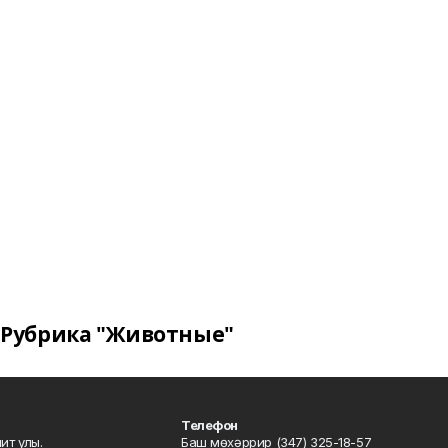
Рубрика "Животные"
Телефон
ит улы.
Баш мөхәррир (347) 325-18-57