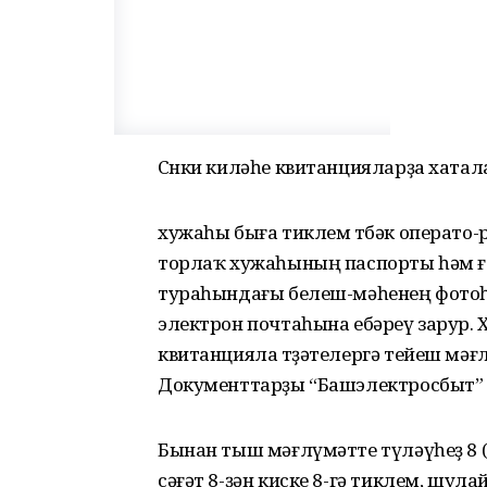
Сөнки киләһе квитанцияларҙа хатала
хужаһы быға тиклем төбәк операто-ры
торлаҡ хужаһының паспорты һәм ғ
тураһындағы белеш-мәһенең фотоһын
электрон почтаһына ебәреү зарур. 
квитанцияла төҙәтелергә тейеш мәғ
Документтарҙы “Башэлектросбыт” 
Бынан тыш мәғлүмәтте түләүһеҙ 8 (
сәғәт 8-ҙән киске 8-гә тиклем, шула