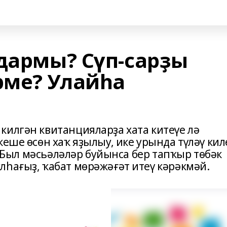
ндармы? Сүп-сарҙы
рме? Улайһа
килгән квитанцияларҙа хата китеүе лә
еше өсөн хаҡ яҙылыу, ике урында түләү кил
б. Был мәсьәләләр буйынса бер тапҡыр төбәк
лһағыҙ, ҡабат мөрәжәғәт итеү кәрәкмәй.