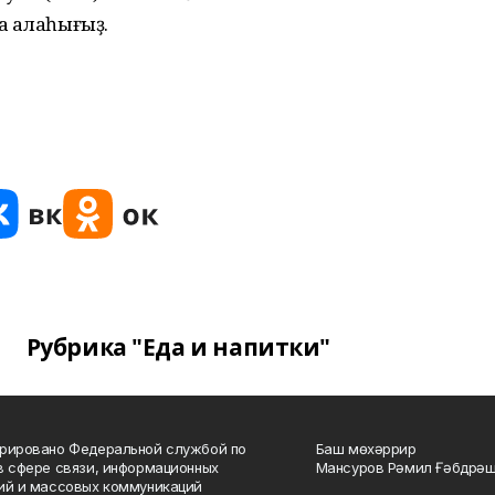
а алаһығыҙ.
Рубрика "Еда и напитки"
рировано Федеральной службой по
Баш мөхәррир
в сфере связи, информационных
Мансуров Рәмил Ғәбдрәш
ий и массовых коммуникаций