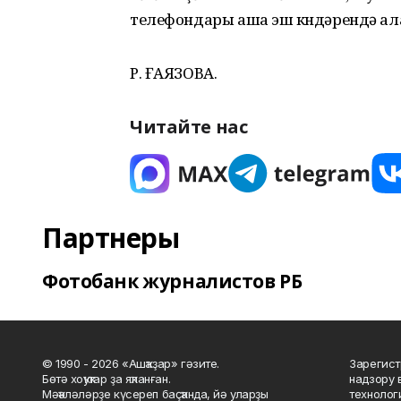
телефондары аша эш көндәрендә ал
Р. ҒАЯЗОВА.
Читайте нас
Партнеры
Фотобанк журналистов РБ
© 1990 - 2026 «Ашҡаҙар» гәзите.
Зарегист
Бөтә хоҡуҡтар ҙа яҡланған.
надзору 
Мәҡәләләрҙе күсереп баҫҡанда, йә уларҙы
технолог