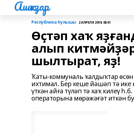
Ашҡаҙар
Республика һулышы
2 АПРЕЛЯ 2019, 08:41
Өҫтәп хаҡ яҙға
алып китмәйҙә
шылтырат, яҙ!
Ҡаты-коммуналь ҡалдыҡтар өсөн 
ихтимал. Бер кеше йәшәп тә ике к
үткән айға түләп тә хаҡ килеү һ.
операторына мөрәжәғәт иткән бу