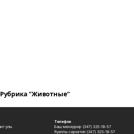
Рубрика "Животные"
Телефон
ит улы.
Баш мөхәррир (347) 325-18-57
Яуаплы сәркәтип (347) 325-18-57