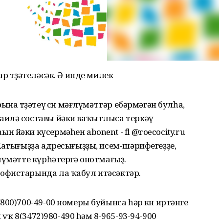
р төҙәтеләсәк. Ә инде милек
на төҙәтеү өсөн мәғлүмәттәр ебәрмәгән булһа,
аилә составы йәки ваҡытлыса теркәү
 йәки күсермәһен abonent - fl @roecocity.ru
Хатығыҙҙа адресығыҙҙы, исем-шәрифегеҙҙе,
лүмәтте күрһәтергә онотмағыҙ.
офистарында ла ҡабул итәсәктәр.
800)700-49-00 номеры буйынса һәр көн иртәнге
й уҡ 8(3472)980-490 һәм 8-965-93-94-900