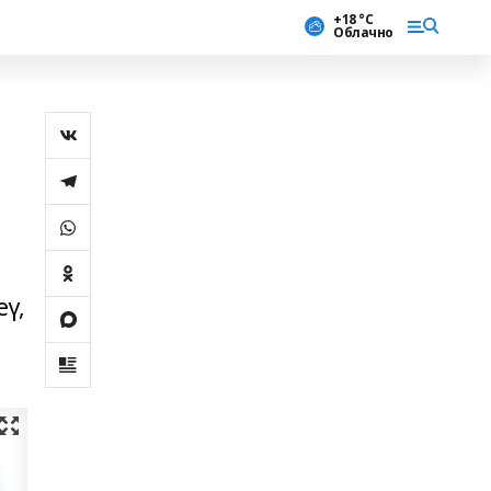
+18 °С
Облачно
еү,