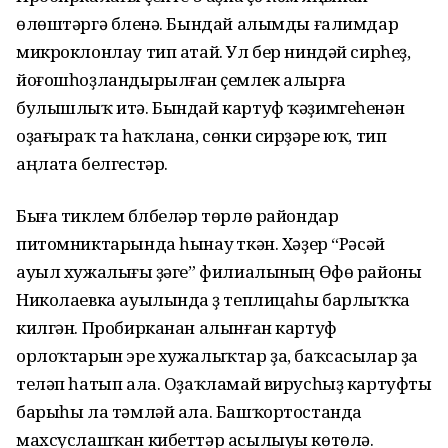
өлөштәргә бүленә. Бындай алымды ғалимдар
микроклонлау тип атай. Ул бер ниндәй сирһеҙ,
йоғошһоҙландырылған үҫемлек алырға
булышлыҡ итә. Бындай картуф ҡәҙимгеһенән
оҙағыраҡ та һаҡлана, сөнки сирҙәре юҡ, тип
аңлата белгестәр.
Быға тиклем бүлбеләр төрлө райондар
питомниктарында һынау үткән. Хәҙер “Рәсәй
ауыл хужалығы үҙәге” филиалының Өфө районы
Николаевка ауылында үҙ теплицаһы барлыҡҡа
килгән. Пробирканан алынған картуф
орлоҡтарын эре хужалыҡтар ҙа, баҡсасылар ҙа
теләп һатып ала. Оҙаҡламай вирусһыҙ картуфты
барыһы ла тәмләй ала. Башҡортостанда
махсуслашҡан кибеттәр асылыуы көтөлә.