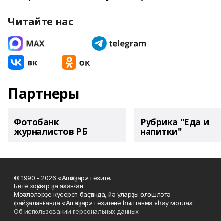
Читайте нас
Партнеры
Фотобанк
Рубрика "Еда и
журналистов РБ
напитки"
© 1990 - 2026 «Ашҡаҙар» гәзите.
Бөтә хоҡуҡтар ҙа яҡланған.
Мәҡәләләрҙе күсереп баҫҡанда, йә уларҙы өлөшләтә
файҙаланғанда «Ашҡаҙар» гәзитенә һылтанма яһау мотлаҡ.
Об использовании персональных данных