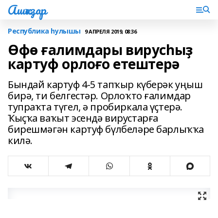
Ашҡаҙар
Республика һулышы
9 АПРЕЛЯ 2019, 08:36
Өфө ғалимдары вирусһыҙ
картуф орлоғо етештерә
Бындай картуф 4-5 тапҡыр күберәк уңыш
бирә, ти белгестәр. Орлоҡто ғалимдар
тупраҡта түгел, ә пробиркала үҫтерә.
Ҡыҫҡа ваҡыт эсендә вирустарға
бирешмәгән картуф бүлбеләре барлыҡҡа
килә.