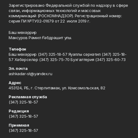
Зарегистрировано Федеральной службой по надзору в сфере
связи, информационных технологий и массовых
коммуникаций (РОСКОМНАДЗОР). Регистрационный номер:
серия ПИ №ТУ02-01679 от 22 июля 2019 г.
Баш мөхәррир
Мансуров Рәмил Ғәбдрәшит улы.
Телефон
Баш мөхәррир (347) 325-18-57 Яуаплы сәркәтип (347) 325-18-
57 Хәбәрселәр (347) 325-75-70 Бухгалтерия (347) 325-60-73
Эл. почта
ashkadar-st@yandex.ru
Адрес
453124, РБ, г. Стерлитамак, ул. Комсомольская, 82
Рекламная служба
(347) 325-18-57
Редакция
(347) 325-18-57
Приемная
(347) 325-18-57