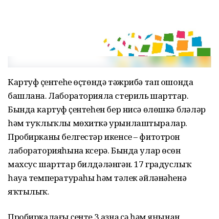
Картуф үҫентеһе өҫтөндә тәжрибә тап ошонда
башлана. Лабораторияла стериль шарттар.
Бында картуф үҫентеһен бер нисә өлөшкә бүләләр
һәм туҡлыҡлы мөхиткә урынлаштыралар.
Пробирканы белгестәр икенсе – фитотрон
лабораторияһына күсерә. Бында улар өсөн
махсус шарттар билдәләнгән. 17 градуслыҡ
һауа температураһы һәм тәүлек әйләнәһенә
яҡтылыҡ.
Пробиркалағы үҫенте 3 аҙна үҫә һәм яңынан