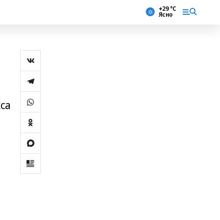
+29 °С
Ясно
са