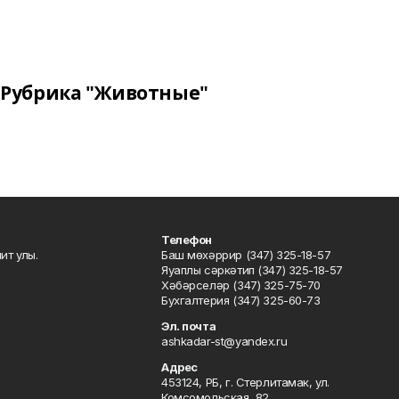
Рубрика "Животные"
Телефон
ит улы.
Баш мөхәррир (347) 325-18-57
Яуаплы сәркәтип (347) 325-18-57
Хәбәрселәр (347) 325-75-70
Бухгалтерия (347) 325-60-73
Эл. почта
ashkadar-st@yandex.ru
Адрес
453124, РБ, г. Стерлитамак, ул.
Комсомольская, 82