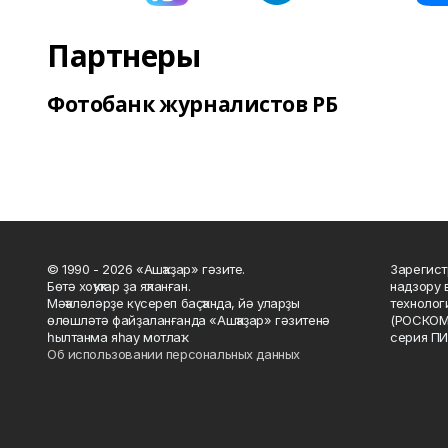
Партнеры
Фотобанк журналистов РБ
© 1990 - 2026 «Ашҡаҙар» гәзите.
Зарегист
Бөтә хоҡуҡтар ҙа яҡланған.
надзору 
Мәҡәләләрҙе күсереп баҫҡанда, йә уларҙы
технолог
өлөшләтә файҙаланғанда «Ашҡаҙар» гәзитенә
(РОСКОМ
һылтанма яһау мотлаҡ.
серия ПИ
Об использовании персональных данных