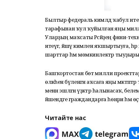
Былтыр федераль кимәлдә ҡабул ите
тарафынан ҡул ҡуйылған яңы милли 
Уларҙың маҡсаты Рәсәйҙең фәнни-тех
итеүгә, йәшәү кимәлен яҡшыртыуға, һә
шарттар һәм мөмкинлектәр тыуҙыры
Башҡортостан бөтә милли проекттарҙ
өлкәһенә бүленгән аҡсаға яңы мәктәптәр 
менән эшләгән үҙәктәр һалынасаҡ, 
йәшендәге граждандарға һөнәри һәм өҫтә
Читайте нас