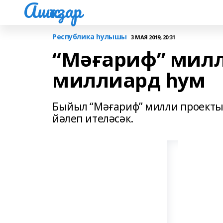
Ашҡаҙар
Республика һулышы
3 МАЯ 2019, 20:31
“Мәғариф” милл
миллиард һум
Быйыл “Мәғариф” милли проекты 
йәлеп ителәсәк.