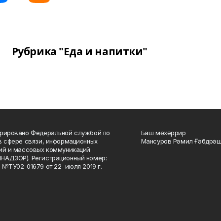
Рубрика "Еда и напитки"
рировано Федеральной службой по
Баш мөхәррир
в сфере связи, информационных
Мансуров Рәмил Ғәбдрәш
ий и массовых коммуникаций
НАДЗОР). Регистрационный номер:
 №ТУ02-01679 от 22 июля 2019 г.