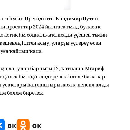
лгән һәм ил Президенты Владимир Путин
проекттар 2024 йылғаса ғәмәлдә буласаҡ.
нологик һәм социаль-иҡтисади үҫешен тәьмин
р кешенең һәләтен асыу, уларҙы үҫтереү өсөн
уға ҡайтып ҡала.
а ла, ә улар барлығы 12, ҡатнаша. Мәғариф
төҙөләсәк һәм төҙөкләндереләсәк, һәләтле балалар
белем усаҡтары һанлаштырыласаҡ, пенсия алды
мә белем биреләсәк.