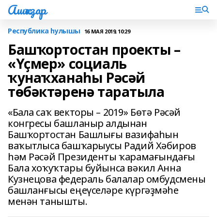
Ашҡаҙар
Республика һулышы
16 МАЯ 2019, 10:29
Башҡортостан проекты –
«Үҫмер» социаль
ҡунаҡханаһы Рәсәй
төбәктәренә таратыла
«Бала саҡ векторы – 2019» Бөтә Рәсәй
конгресы башланыр алдынан
Башҡортостан Башлығы вазифаһын
ваҡытлыса башҡарыусы Радий Хәбиров
һәм Рәсәй Президенты ҡарамағындағы
Бала хоҡуҡтары буйынса вәкил Анна
Кузнецова федераль балалар омбудсмены
башланғысы еңеүселәре күргәҙмәһе
менән танышты.