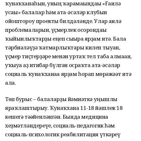
ҡунаҡханаһын, уның ҡарамағындағы «Ғаилә
усағы» балалар һәм ата-әсәләр клубын
ойоштороу проекты билдәләнде. Улар ғаилә
проблемаларын, үҫмерлек осорондағы
ҡыйынлыҡтарҙы еңеп сығырға ярҙам итә. Бала
тәрбиәләүҙә ҡатмарлыҡтары килеп тыуған,
үҫмер тиҫтерҙәре менән уртаҡ тел таба алмаған,
уҡыуға аҙ иғтибар бүлгән осраҡта ата-әсәләр
социаль ҡунаҡханаға ярҙам һорап мөрәжәғәт итә
ала.
Төп бурыс – балаларҙы йәмғиәткә уңышлы
яраҡлаштырыу. Ҡунаҡхана 11-18 йәшлек 18
кешегә тәғәйенләнгән. Бында медицина
хеҙмәтләндереүе, социаль-педагогик һәм
социаль-психологик реабилитация үткәреү