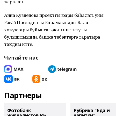
ҡаралған.
Анна Кузнецова проектты юғары баһалап, уны
Рәсәй Президенты ҡарамағындағы Бала
хоҡуҡтары буйынса вәкил институты
булышлығында башҡа төбәктәргә таратырға
тәҡдим итте.
Читайте нас
Партнеры
Фотобанк
Рубрика "Еда и
журналистов РБ
напитки"