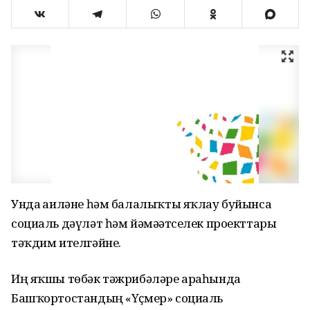
Унда ғаиләне һәм балалыҡты яҡлау буйынса
социаль дәүләт һәм йәмәғәтселек проекттары
тәҡдим ителгәйне.
Иң яҡшы төбәк тәжрибәләре араһында
Башҡортостандың «Үҫмер» социаль