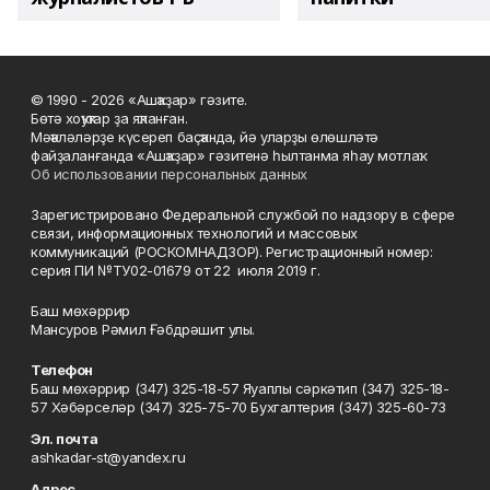
© 1990 - 2026 «Ашҡаҙар» гәзите.
Бөтә хоҡуҡтар ҙа яҡланған.
Мәҡәләләрҙе күсереп баҫҡанда, йә уларҙы өлөшләтә
файҙаланғанда «Ашҡаҙар» гәзитенә һылтанма яһау мотлаҡ.
Об использовании персональных данных
Зарегистрировано Федеральной службой по надзору в сфере
связи, информационных технологий и массовых
коммуникаций (РОСКОМНАДЗОР). Регистрационный номер:
серия ПИ №ТУ02-01679 от 22 июля 2019 г.
Баш мөхәррир
Мансуров Рәмил Ғәбдрәшит улы.
Телефон
Баш мөхәррир (347) 325-18-57 Яуаплы сәркәтип (347) 325-18-
57 Хәбәрселәр (347) 325-75-70 Бухгалтерия (347) 325-60-73
Эл. почта
ashkadar-st@yandex.ru
Адрес