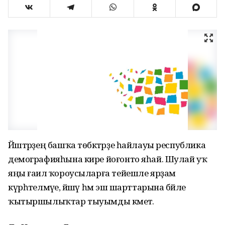
Йәштәрҙең башҡа төбәктәрҙе һайлауы республика
демографияһына кире йоғонто яһай. Шулай уҡ
яңы ғаилә ҡороусыларға тейешле ярҙам
күрһәтелмәүе, йәшәү һәм эш шарттарына бәйле
ҡытыршылыҡтар тыуымды кәметә.