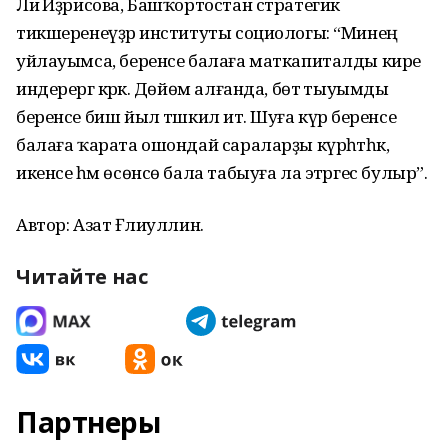
Лиә Иҙрисова, Башҡортостан стратегик
тикшеренеүҙәр институты социологы: “Минең
уйлауымса, беренсе балаға маткапиталды кире
индерергә кәрәк. Дөйөм алғанда, бөтә тыуымды
беренсе биш йыл тәшкил итә. Шуға күрә беренсе
балаға ҡарата ошондай сараларҙы күрһәтһәк,
икенсе һәм өсөнсө бала табыуға ла этәргес булыр”.
Автор: Азат Ғәлиуллин.
Читайте нас
Партнеры