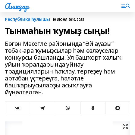
Ашҡаҙар
Республика һулышы
19 ИЮНЯ 2019, 20:52
Тынмаһын ҡумыҙ сыңы!
Бөгөн Мәсетле районында “Әй ауазы”
төбәк-ара ҡумыҙсылар һәм өзләүселәр
конкурсы башланды. Ул башҡорт халыҡ
уйын ҡоралдарында уйнау
традицияларын һаҡлау, тергеҙеү һәм
артабан үҫтереүгә, һәләтле
башҡарыусыларҙы асыҡлауға
йүнәлтелгән.