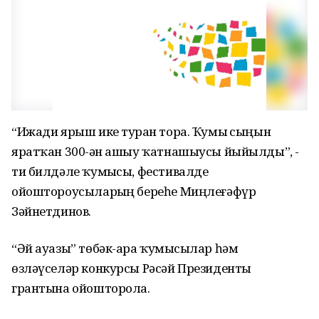
“Ижади ярыш ике турҙан тора. Ҡумыҙ сыңын
яратҡан 300-ҙән ашыу ҡатнашыусы йыйылды”, -
ти билдәле ҡумыҙсы, фестивалде
ойоштороусыларҙың береһе Миңлеғәфүр
Зәйнетдинов.
“Әй ауазы” төбәк-ара ҡумыҙсылар һәм
өзләүселәр конкурсы Рәсәй Президенты
грантына ойошторола.