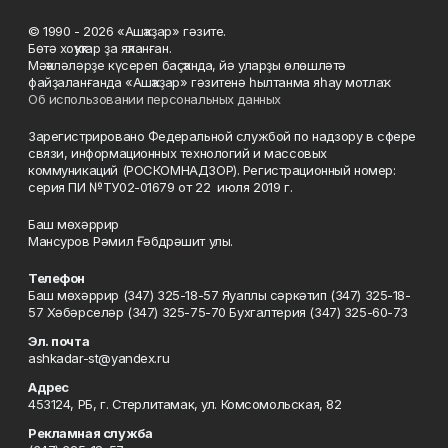
© 1990 - 2026 «Ашҡаҙар» гәзите.
Бөтә хоҡуҡтар ҙа яҡланған.
Мәҡәләләрҙе күсереп баҫҡанда, йә уларҙы өлөшләтә
файҙаланғанда «Ашҡаҙар» гәзитенә һылтанма яһау мотлаҡ.
Об использовании персональных данных
Зарегистрировано Федеральной службой по надзору в сфере
связи, информационных технологий и массовых
коммуникаций (РОСКОМНАДЗОР). Регистрационный номер:
серия ПИ №ТУ02-01679 от 22 июля 2019 г.
Баш мөхәррир
Мансуров Рәмил Ғәбдрәшит улы.
Телефон
Баш мөхәррир (347) 325-18-57 Яуаплы сәркәтип (347) 325-18-
57 Хәбәрселәр (347) 325-75-70 Бухгалтерия (347) 325-60-73
Эл. почта
ashkadar-st@yandex.ru
Адрес
453124, РБ, г. Стерлитамак, ул. Комсомольская, 82
Рекламная служба