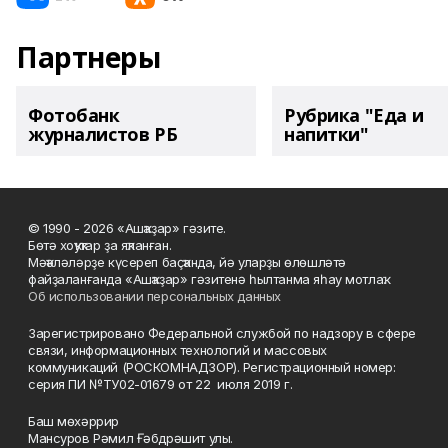
Партнеры
Фотобанк
Рубрика "Еда и
журналистов РБ
напитки"
© 1990 - 2026 «Ашҡаҙар» гәзите.
Бөтә хоҡуҡтар ҙа яҡланған.
Мәҡәләләрҙе күсереп баҫҡанда, йә уларҙы өлөшләтә
файҙаланғанда «Ашҡаҙар» гәзитенә һылтанма яһау мотлаҡ.
Об использовании персональных данных
Зарегистрировано Федеральной службой по надзору в сфере
связи, информационных технологий и массовых
коммуникаций (РОСКОМНАДЗОР). Регистрационный номер:
серия ПИ №ТУ02-01679 от 22 июля 2019 г.
Баш мөхәррир
Мансуров Рәмил Ғәбдрәшит улы.