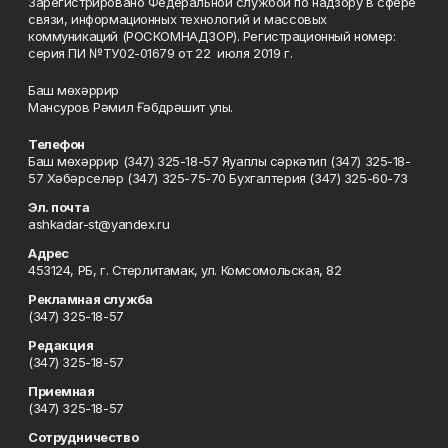
Зарегистрировано Федеральной службой по надзору в сфере
связи, информационных технологий и массовых
коммуникаций (РОСКОМНАДЗОР). Регистрационный номер:
серия ПИ №ТУ02-01679 от 22 июля 2019 г.
Баш мөхәррир
Мансуров Рәмил Ғәбдрәшит улы.
Телефон
Баш мөхәррир (347) 325-18-57 Яуаплы сәркәтип (347) 325-18-
57 Хәбәрселәр (347) 325-75-70 Бухгалтерия (347) 325-60-73
Эл. почта
ashkadar-st@yandex.ru
Адрес
453124, РБ, г. Стерлитамак, ул. Комсомольская, 82
Рекламная служба
(347) 325-18-57
Редакция
(347) 325-18-57
Приемная
(347) 325-18-57
Сотрудничество