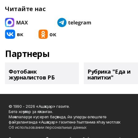
Читайте нас
Партнеры
Фотобанк
Рубрика "Еда и
журналистов РБ
напитки"
© 1990 - 2026 «Ашҡаҙар» гәзите.
Бөтә хоҡуҡтар ҙа яҡланған.
Мәҡәләләрҙе күсереп баҫҡанда, йә уларҙы өлөшләтә
файҙаланғанда «Ашҡаҙар» гәзитенә һылтанма яһау мотлаҡ.
Об использовании персональных данных