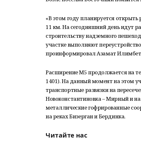
«В этом году планируется открыть
11 км. На сегодняшний день идут р
строительству надземного пешеход
участке выполняют переустройств
проинформировал Азамат Илимбет
Расширение М5 продолжается на тер
1401). На данный момент на этом у
транспортные развязки на пересеч
Новоконстантиновка – Мирный и на 
металлические гофрированные соор
на реках Бизерган и Бердинка.
Читайте нас