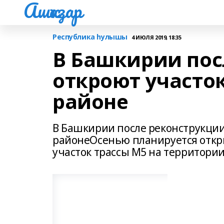
Ашҡаҙар
Республика һулышы
4 ИЮЛЯ 2019, 18:35
В Башкирии пос
откроют участо
районе
В Башкирии после реконструкции
районеОсенью планируется откр
участок трассы М5 на территории