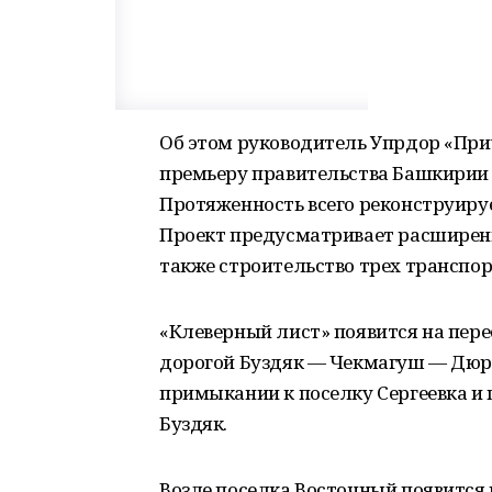
Об этом руководитель Упрдор «При
премьеру правительства Башкирии 
Протяженность всего реконструируем
Проект предусматривает расширение
также строительство трех транспор
«Клеверный лист» появится на пер
дорогой Буздяк — Чекмагуш — Дюрт
примыкании к поселку Сергеевка и 
Буздяк.
Возле поселка Восточный появится