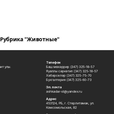
Рубрика "Животные"
Телефон
ит улы.
Баш мөхәррир (347) 325-18-57
Яуаплы сәркәтип (347) 325-18-57
Хәбәрселәр (347) 325-75-70
Бухгалтерия (347) 325-60-73
Эл. почта
ashkadar-st@yandex.ru
Адрес
453124, РБ, г. Стерлитамак, ул.
Комсомольская, 82