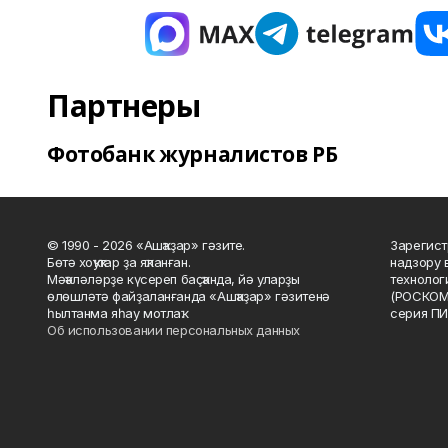
Партнеры
Фотобанк журналистов РБ
© 1990 - 2026 «Ашҡаҙар» гәзите.
Зарегист
Бөтә хоҡуҡтар ҙа яҡланған.
надзору 
Мәҡәләләрҙе күсереп баҫҡанда, йә уларҙы
технолог
өлөшләтә файҙаланғанда «Ашҡаҙар» гәзитенә
(РОСКОМ
һылтанма яһау мотлаҡ.
серия ПИ
Об использовании персональных данных