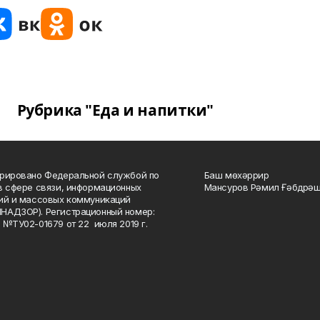
Рубрика "Еда и напитки"
рировано Федеральной службой по
Баш мөхәррир
в сфере связи, информационных
Мансуров Рәмил Ғәбдрәш
ий и массовых коммуникаций
НАДЗОР). Регистрационный номер:
 №ТУ02-01679 от 22 июля 2019 г.