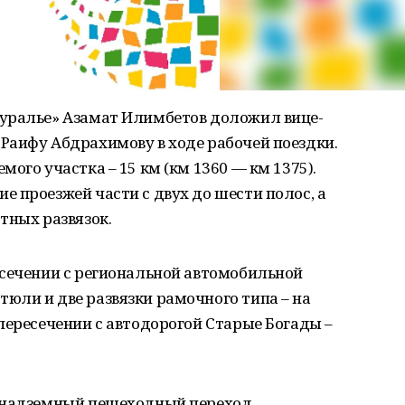
уралье» Азамат Илимбетов доложил вице-
Раифу Абдрахимову в ходе рабочей поездки.
ого участка – 15 км (км 1360 — км 1375).
 проезжей части с двух до шести полос, а
тных развязок.
есечении с региональной автомобильной
юли и две развязки рамочного типа – на
пересечении с автодорогой Старые Богады –
 надземный пешеходный переход.