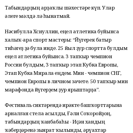
Табындарҙың арҙаҡлы шәхестәре күп. Улар
әлеге мәлдә лә һынатмай.
Нәсибулла Хөснуллин, еңел атлетика буйынса
халыҡ-ара спорт мастеры: “Йүгерек батыр
тиһәгеҙ ҙә була инде. 25 йыл ҙур спортта булдым
еңел атлетика буйынса. 3 тапҡыр чемпион
России булдым, 3 тапҡыр этап Кубка Европы,
Этап Кубка Мирала еңдем. Мин - чемпион СНГ,
чемпион Европы в личном зачете. 50 тапҡыр мин
марафонда йүгерҙем ҙур ярыштарҙа”.
Фестиваль сиктәрендә ирәкте башҡорттарына
арналған стела асылды, Ғәли Соҡоройҙоң,
табындарҙың ҡанбабаһы - Иҫән хандың
ҡәберҙәренә зыярат ҡылынды, әрүахтар