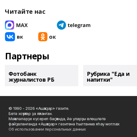
Читайте нас
Партнеры
Фотобанк
Рубрика "Еда и
журналистов РБ
напитки"
© 1990 - 2026 «Ашҡаҙар» гәзите.
Бөтә хоҡуҡтар ҙа яҡланған.
Мәҡәләләрҙе күсереп баҫҡанда, йә уларҙы өлөшләтә
файҙаланғанда «Ашҡаҙар» гәзитенә һылтанма яһау мотлаҡ.
Об использовании персональных данных