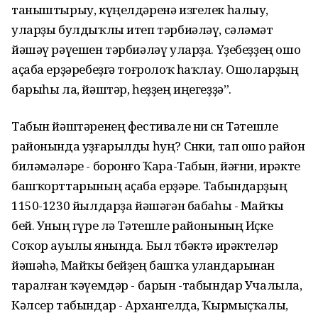
таныштырыу, күңелдәренә изгелек һалыу,
уларҙы булдыҡлы итеп тәрбиәләү, сәләмәт
йәшәү рәүешен тәрбиәләү уларҙа. Үҙебеҙҙең ошо
аҫаба ерҙәребеҙгә тоғролоҡ һаҡлау. Ошоларҙың
барыһы ла, йәштәр, һеҙҙең иңегеҙҙә”.
Табын йәштәренең фестивале ни өсөн Тәтешле
районында уҙғарылды һуң? Сөнки, тап ошо район
биләмәләре - боронғо Ҡара-Табын, йәғни, ирәкте
башҡорттарының аҫаба ерҙәре. Табындарҙың
1150-1230 йылдарҙа йәшәгән бабаһы - Майҡы
бей. Уның гүре лә Тәтешле районының Иҫке
Соҡор ауылы янында. Был төбәктә ирәктеләр
йәшәһә, Майҡы бейҙең башҡа уландарынан
таралған ҡәүемдәр - барын -табындар Учалыла,
Кәлсер табындар - Архангелда, Ҡырмыҫҡалы,