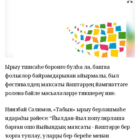
Ырыу төшөнсәһе боронғо булһа ла, башҡа
фольклор байрамдарынан айырмалы, был
фестивалдең маҡсаты йәштәрҙең йәмғиәттәге
роленә бәйле мәсьәләләрҙе тикшереү ине.
Ниязбай Сәлимов, «Табын» ырыу берләшмәһе
идараһы рәйесе: “Йылдан-йыл популярлаша
барған ошо йыйындың маҡсаты - йәштәрҙе бер
ҡорға туплау, уларҙы бер-береһе менән