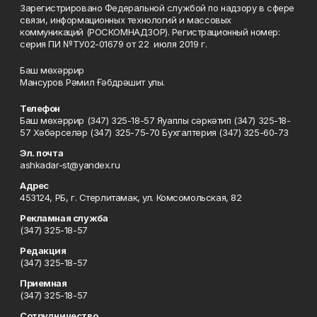
Зарегистрировано Федеральной службой по надзору в сфере
связи, информационных технологий и массовых
коммуникаций (РОСКОМНАДЗОР). Регистрационный номер:
серия ПИ №ТУ02-01679 от 22 июля 2019 г.
Баш мөхәррир
Мансуров Рәмил Ғәбдрәшит улы.
Телефон
Баш мөхәррир (347) 325-18-57 Яуаплы сәркәтип (347) 325-18-
57 Хәбәрселәр (347) 325-75-70 Бухгалтерия (347) 325-60-73
Эл. почта
ashkadar-st@yandex.ru
Адрес
453124, РБ, г. Стерлитамак, ул. Комсомольская, 82
Рекламная служба
(347) 325-18-57
Редакция
(347) 325-18-57
Приемная
(347) 325-18-57
Сотрудничество