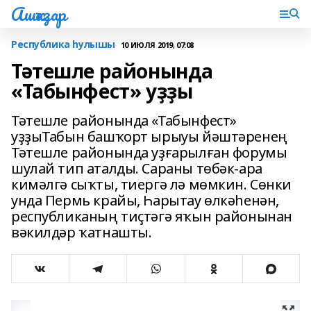
Ашҡаҙар
Республика һулышы
10 ИЮЛЯ 2019, 07:08
Тәтешле районында
«Табынфест» уҙҙы
Тәтешле районында «Табынфест»
уҙҙыТабын башҡорт ырыуы йәштәренең
Тәтешле районында уҙғарылған форумы
шулай тип аталды. Сараны төбәк-ара
кимәлгә сыҡты, тиергә лә мөмкин. Сөнки
унда Пермь крайы, Һарытау өлкәһенән,
республиканың тиҫтәгә яҡын районынан
вәкилдәр ҡатнашты.