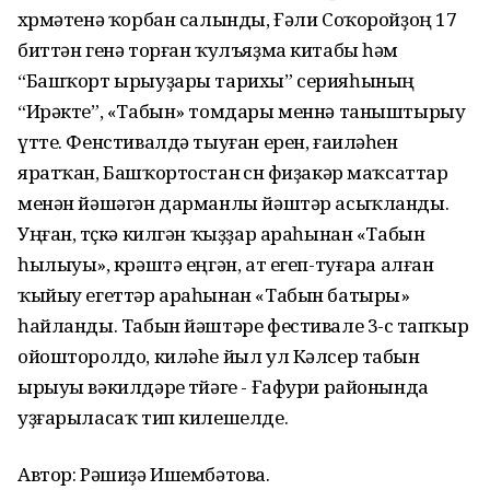
хөрмәтенә ҡорбан салынды, Ғәли Соҡоройҙоң 17
биттән генә торған ҡулъяҙма китабы һәм
“Башҡорт ырыуҙары тарихы” серияһының
“Ирәкте”, «Табын» томдары меннә таныштырыу
үтте. Фенстивалдә тыуған ерен, ғаиләһен
яратҡан, Башҡортостан өсөн фиҙакәр маҡсаттар
менән йәшәгән дарманлы йәштәр асыҡланды.
Уңған, төҫкә килгән ҡыҙҙар араһынан «Табын
һылыуы», көрәштә еңгән, ат егеп-туғара алған
ҡыйыу егеттәр араһынан «Табын батыры»
һайланды. Табын йәштәре фестивале 3-сө тапҡыр
ойошторолдо, киләһе йыл ул Кәлсер табын
ырыуы вәкилдәре төйәге - Ғафури районында
уҙғарыласаҡ тип килешелде.
Автор: Рәшиҙә Ишембәтова.