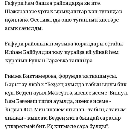
Ғафури һәм башҡа райондарҙа көн итә.
Шәжәрәләре уртаҡ ырыуҙаштар ҡан туғандар
иҫәпләнә. Фестивалдә ошо туғанлыҡ хистәре
асыҡ сағылды.
Ғафури районынан музыка ҡоралдары оҫтаһы
Илһам Байбулдин ҡыу ҡурайҙа көй уйнай һәм
ҡурайын Рушан Гәрәевкә тапшыра.
Римма Биктимерова, форумда ҡатнашыусы,
Һарытау өлкәһе: “Беҙҙең ауылда табын ыруы бик
күп. Беҙҙең ауыл Мәҡсүттә, икенсе исеме -Бишул.
Һәм Бәғәнәш тигән ауылда, икенсе исеме -
Ҡыҙыл Юл. Мин инәйем яғынан - табын, атайым
яғынан - ҡыпсаҡ. Беҙҙең яҡта бындай саралар
үткәрелмәй бит. Иҫ китмәле сара булды”.