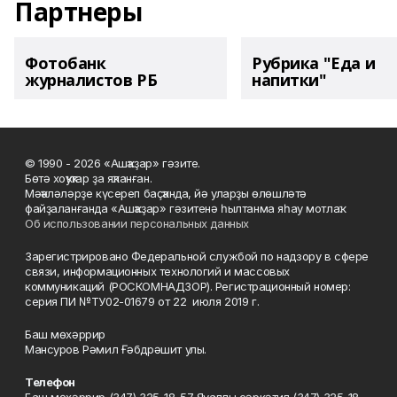
Партнеры
Фотобанк
Рубрика "Еда и
журналистов РБ
напитки"
© 1990 - 2026 «Ашҡаҙар» гәзите.
Бөтә хоҡуҡтар ҙа яҡланған.
Мәҡәләләрҙе күсереп баҫҡанда, йә уларҙы өлөшләтә
файҙаланғанда «Ашҡаҙар» гәзитенә һылтанма яһау мотлаҡ.
Об использовании персональных данных
Зарегистрировано Федеральной службой по надзору в сфере
связи, информационных технологий и массовых
коммуникаций (РОСКОМНАДЗОР). Регистрационный номер:
серия ПИ №ТУ02-01679 от 22 июля 2019 г.
Баш мөхәррир
Мансуров Рәмил Ғәбдрәшит улы.
Телефон