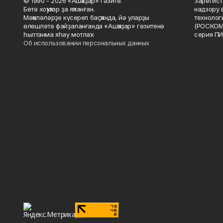
© 1990 - 2026 «Ашҡаҙар» гәзите.
Зарегист
Бөтә хоҡуҡтар ҙа яҡланған.
надзору 
Мәҡәләләрҙе күсереп баҫҡанда, йә уларҙы
технолог
өлөшләтә файҙаланғанда «Ашҡаҙар» гәзитенә
(РОСКОМ
һылтанма яһау мотлаҡ.
серия ПИ
Об использовании персональных данных