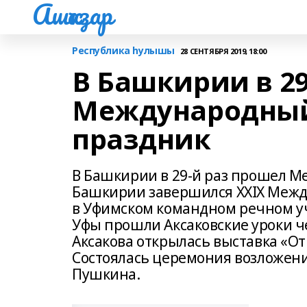
Ашҡаҙар
Республика һулышы
28 СЕНТЯБРЯ 2019, 18:00
В Башкирии в 29
Международный
праздник
В Башкирии в 29-й раз прошел 
Башкирии завершился XXIX Межд
в Уфимском командном речном у
Уфы прошли Аксаковские уроки ч
Аксакова открылась выставка «О
Состоялась церемония возложения
Пушкина.