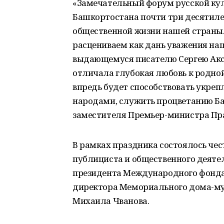
«Замечательный форум русской ку
Башкортостана почти три десятилет
общественной жизни нашей страны
расцениваем как дань уважения на
выдающемуся писателю Сергею Акса
отличала глубокая любовь к родной
впредь будет способствовать укре
народами, служить процветанию Баш
заместителя Премьер-министра Пра
В рамках праздника состоялось чес
публициста и общественного деятел
президента Международного фонда
директора Мемориального дома-муз
Михаила Чванова.